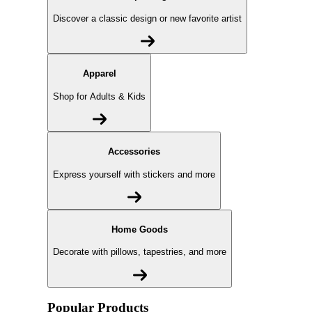
Discover a classic design or new favorite artist
Apparel
Shop for Adults & Kids
Accessories
Express yourself with stickers and more
Home Goods
Decorate with pillows, tapestries, and more
Popular Products