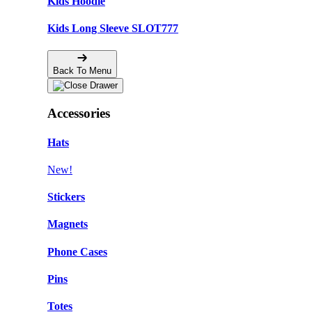
Kids Hoodie
Kids Long Sleeve SLOT777
Back To Menu
Accessories
Hats
New!
Stickers
Magnets
Phone Cases
Pins
Totes