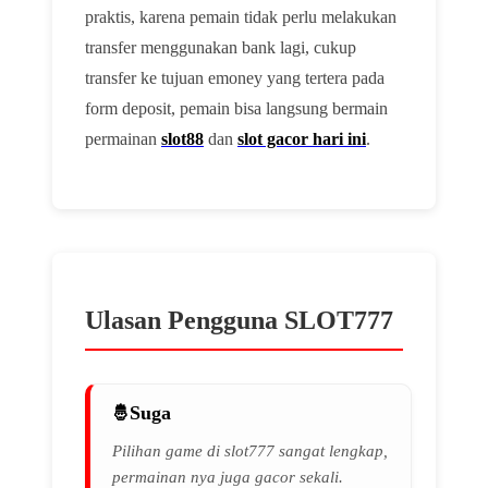
praktis, karena pemain tidak perlu melakukan
transfer menggunakan bank lagi, cukup
transfer ke tujuan emoney yang tertera pada
form deposit, pemain bisa langsung bermain
permainan
slot88
dan
slot gacor hari ini
.
Ulasan Pengguna SLOT777
Suga
Pilihan game di slot777 sangat lengkap,
permainan nya juga gacor sekali.