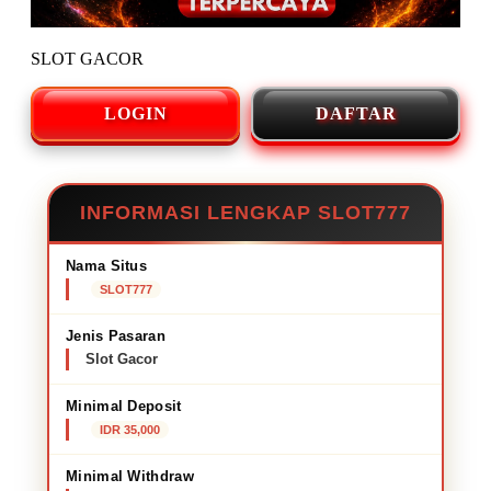
SLOT GACOR
LOGIN
DAFTAR
INFORMASI LENGKAP SLOT777
Nama Situs
SLOT777
Jenis Pasaran
Slot Gacor
Minimal Deposit
IDR 35,000
Minimal Withdraw