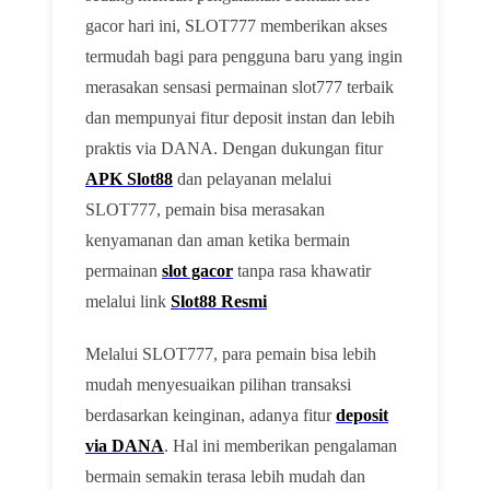
gacor hari ini, SLOT777 memberikan akses
termudah bagi para pengguna baru yang ingin
merasakan sensasi permainan slot777 terbaik
dan mempunyai fitur deposit instan dan lebih
praktis via DANA. Dengan dukungan fitur
APK Slot88
dan pelayanan melalui
SLOT777, pemain bisa merasakan
kenyamanan dan aman ketika bermain
permainan
slot gacor
tanpa rasa khawatir
melalui link
Slot88 Resmi
Melalui SLOT777, para pemain bisa lebih
mudah menyesuaikan pilihan transaksi
berdasarkan keinginan, adanya fitur
deposit
via DANA
. Hal ini memberikan pengalaman
bermain semakin terasa lebih mudah dan