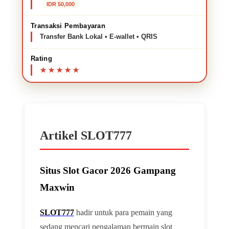
IDR 50,000
Transaksi Pembayaran
Transfer Bank Lokal • E-wallet • QRIS
Rating
Artikel SLOT777
Situs Slot Gacor 2026 Gampang
Maxwin
SLOT777
hadir untuk para pemain yang
sedang mencari pengalaman bermain slot