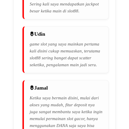
Sering kali saya mendapatkan jackpot
besar ketika main di slot88.
Udin
game slot yang saya mainkan pertama
kali disini cukup memuaskan, terutama
slot88 sering banget dapat scatter
seketika, pengalaman main jadi seru.
Jamal
Ketika saya bermain disini, mulai dari
akses yang mudah, fitur deposit nya
juga sangat membantu saya ketika ingin
memulai permainan slot gacor, hanya
menggunakan DANA saja saya bisa