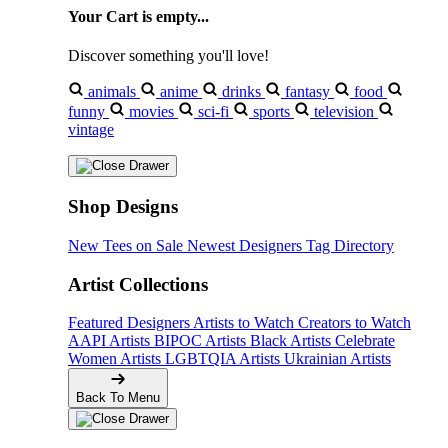
Your Cart is empty...
Discover something you'll love!
animals
anime
drinks
fantasy
food
funny
movies
sci-fi
sports
television
vintage
Shop Designs
New Tees on Sale
Newest Designers
Tag Directory
Artist Collections
Featured Designers
Artists to Watch
Creators to Watch
AAPI Artists
BIPOC Artists
Black Artists
Celebrate
Women Artists
LGBTQIA Artists
Ukrainian Artists
Back To Menu