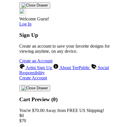
Welcome Guest!
Log In
Sign Up
Create an account to save your favorite designs for
viewing anytime, on any device.
Create an Account
Artist Sign Up
About TeePublic
Social
Responsibility
Create Account
Cart Preview (0)
You're
$70.00
Away from
FREE US Shipping!
$0
$70