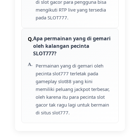
di slot gacor para pengguna bisa
mengikuti RTP live yang tersedia
pada SLOT777.
Apa permainan yang di gemari
oleh kalangan pecinta
SLOT777?
Permainan yang di gemari oleh
pecinta slot777 terletak pada
gameplay slot88 yang kini
memiliki peluang jackpot terbesar,
oleh karena itu para pecinta slot
gacor tak ragu lagi untuk bermain
di situs slot777.