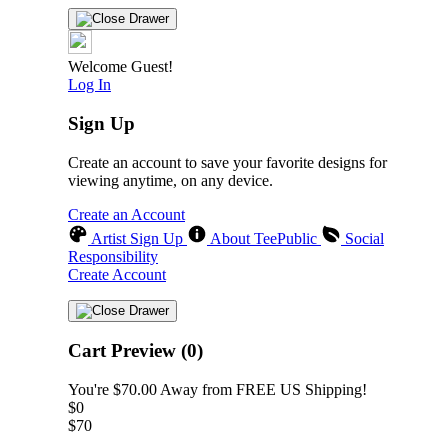
Welcome Guest!
Log In
Sign Up
Create an account to save your favorite designs for
viewing anytime, on any device.
Create an Account
Artist Sign Up
About TeePublic
Social
Responsibility
Create Account
Cart Preview (0)
You're
$70.00
Away from
FREE US Shipping!
$0
$70