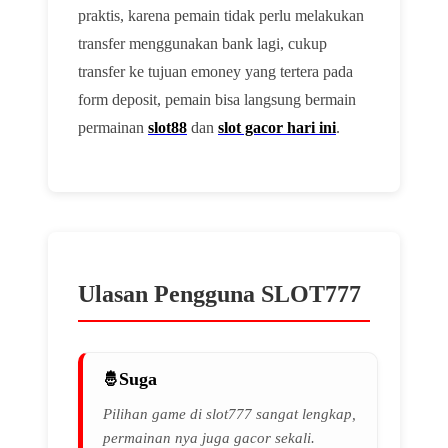
praktis, karena pemain tidak perlu melakukan
transfer menggunakan bank lagi, cukup
transfer ke tujuan emoney yang tertera pada
form deposit, pemain bisa langsung bermain
permainan
slot88
dan
slot gacor hari ini
.
Ulasan Pengguna SLOT777
Suga
Pilihan game di slot777 sangat lengkap,
permainan nya juga gacor sekali.