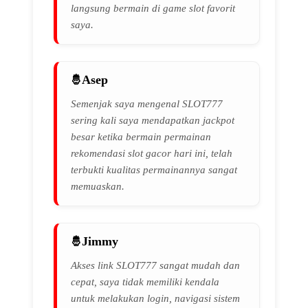
langsung bermain di game slot favorit
saya.
Asep
Semenjak saya mengenal SLOT777
sering kali saya mendapatkan jackpot
besar ketika bermain permainan
rekomendasi slot gacor hari ini, telah
terbukti kualitas permainannya sangat
memuaskan.
Jimmy
Akses link SLOT777 sangat mudah dan
cepat, saya tidak memiliki kendala
untuk melakukan login, navigasi sistem