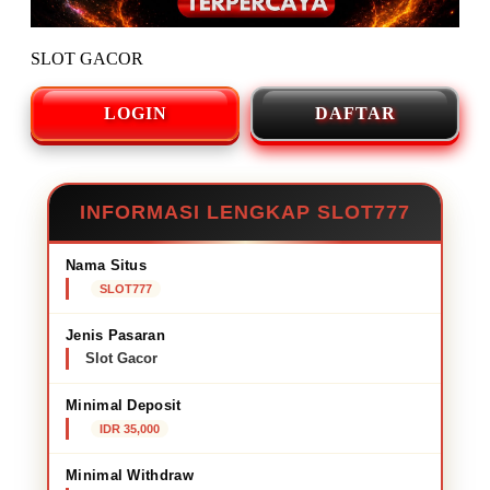
SLOT GACOR
LOGIN
DAFTAR
INFORMASI LENGKAP SLOT777
Nama Situs
SLOT777
Jenis Pasaran
Slot Gacor
Minimal Deposit
IDR 35,000
Minimal Withdraw