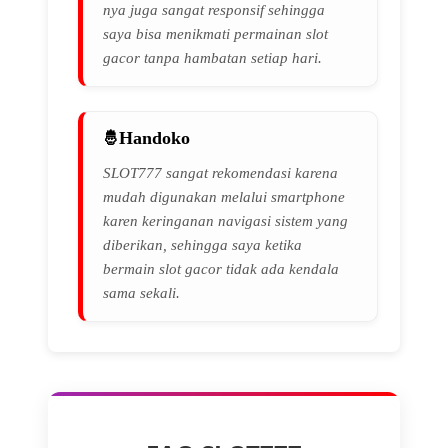
nya juga sangat responsif sehingga
saya bisa menikmati permainan slot
gacor tanpa hambatan setiap hari.
Handoko
SLOT777 sangat rekomendasi karena
mudah digunakan melalui smartphone
karen keringanan navigasi sistem yang
diberikan, sehingga saya ketika
bermain slot gacor tidak ada kendala
sama sekali.