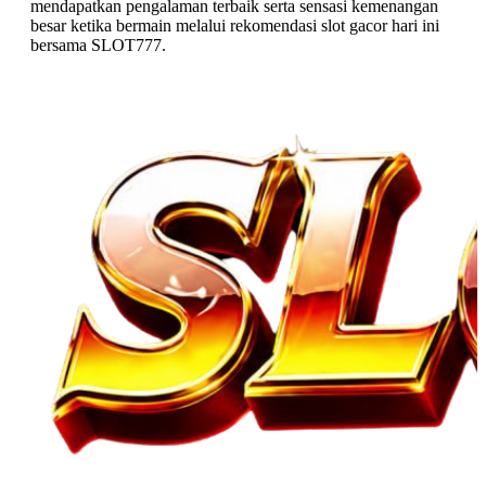
mendapatkan pengalaman terbaik serta sensasi kemenangan
besar ketika bermain melalui rekomendasi slot gacor hari ini
bersama SLOT777.