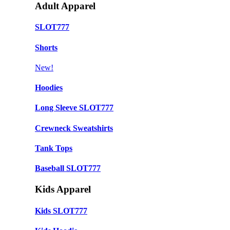
Adult Apparel
SLOT777
Shorts
New!
Hoodies
Long Sleeve SLOT777
Crewneck Sweatshirts
Tank Tops
Baseball SLOT777
Kids Apparel
Kids SLOT777