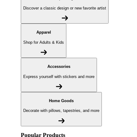
Discover a classic design or new favorite artist
Apparel
Shop for Adults & Kids
Accessories
Express yourself with stickers and more
Home Goods
Decorate with pillows, tapestries, and more
Popular Products