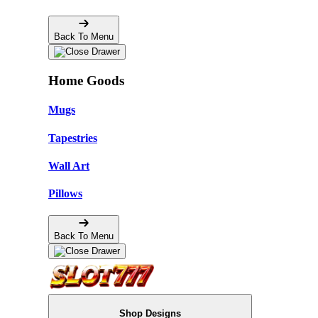
Back To Menu
Home Goods
Mugs
Tapestries
Wall Art
Pillows
Back To Menu
Shop Designs