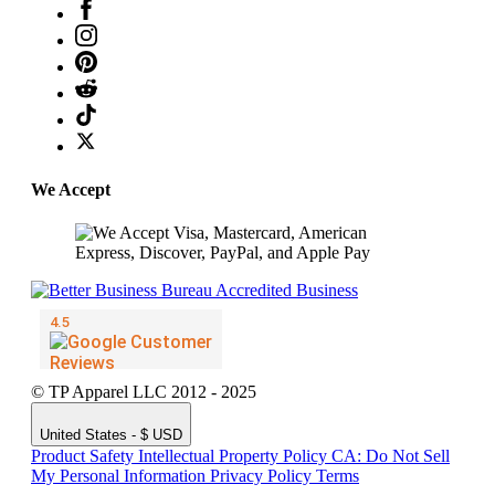
We Accept
© TP Apparel LLC 2012 - 2025
United States - $ USD
Product Safety
Intellectual Property Policy
CA: Do Not Sell
My Personal Information
Privacy Policy
Terms