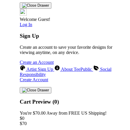
Welcome Guest!
Log In
Sign Up
Create an account to save your favorite designs for
viewing anytime, on any device.
Create an Account
Artist Sign Up
About TeePublic
Social
Responsibility
Create Account
Cart Preview (0)
You're
$70.00
Away from
FREE US Shipping!
$0
$70