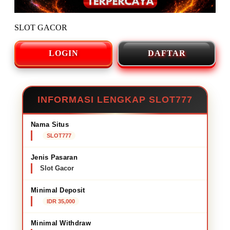
SLOT GACOR
LOGIN
DAFTAR
INFORMASI LENGKAP SLOT777
Nama Situs
SLOT777
Jenis Pasaran
Slot Gacor
Minimal Deposit
IDR 35,000
Minimal Withdraw