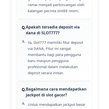
ramai menjadi perbincangan oleh
kalangan pecinta slot88 resmi.
Apakah tersedia deposit via
dana di SLOT777?
Ya, Slot777 memiliki fitur deposit
via DANA, Fitur ini sangat
membantu bagi para pengguna
baru maupun pengguna
profesional dalam melakukan
deposit secara instan.
Bagaimana cara mendapatkan
jackpot di slot gacor?
Untuk mendapatkan jackpot besar