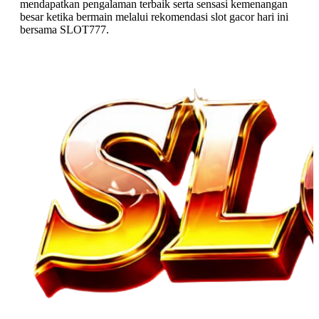
mendapatkan pengalaman terbaik serta sensasi kemenangan
besar ketika bermain melalui rekomendasi slot gacor hari ini
bersama SLOT777.