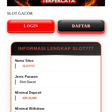
SLOT GACOR
LOGIN
DAFTAR
INFORMASI LENGKAP SLOT777
Nama Situs
SLOT777
Jenis Pasaran
Slot Gacor
Minimal Deposit
IDR 35,000
Minimal Withdraw