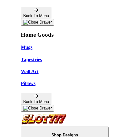
Back To Menu
Home Goods
Mugs
Tapestries
Wall Art
Pillows
Back To Menu
Shop Designs