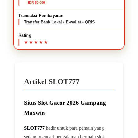
IDR 50,000
Transaksi Pembayaran
Transfer Bank Lokal • E-wallet • QRIS
Rating
Artikel SLOT777
Situs Slot Gacor 2026 Gampang
Maxwin
SLOT777
hadir untuk para pemain yang
sedang mencari pengalaman bermain slot