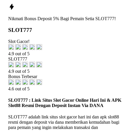
Nikmati
Bonus Deposit 5%
Bagi Pemain Setia
SLOT777!
SLOT777
Slot Gacor!
4.9 out of 5
SLOT777
4.9 out of 5
Bonus Terbesar
4.6 out of 5
SLOT777 : Link Situs Slot Gacor Online Hari Ini & APK
Slot88 Resmi Dengan Deposit Instan Via DANA
SLOT777 adalah link situs slot gacor hari ini dan apk slot88
resmi dengan deposit via dana memberikan kemudahan bagi
para pemain yang ingin melakukan transaksi dan