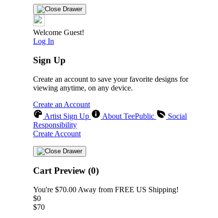
Welcome Guest!
Log In
Sign Up
Create an account to save your favorite designs for
viewing anytime, on any device.
Create an Account
Artist Sign Up
About TeePublic
Social
Responsibility
Create Account
Cart Preview (0)
You're
$70.00
Away from
FREE US Shipping!
$0
$70