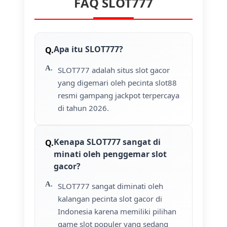
FAQ SLOT777
Apa itu SLOT777?
SLOT777 adalah situs slot gacor
yang digemari oleh pecinta slot88
resmi gampang jackpot terpercaya
di tahun 2026.
Kenapa SLOT777 sangat di
minati oleh penggemar slot
gacor?
SLOT777 sangat diminati oleh
kalangan pecinta slot gacor di
Indonesia karena memiliki pilihan
game slot populer yang sedang