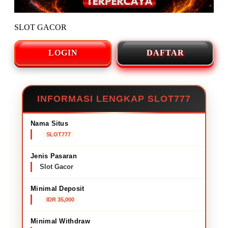
SLOT GACOR
LOGIN
DAFTAR
INFORMASI LENGKAP SLOT777
Nama Situs
SLOT777
Jenis Pasaran
Slot Gacor
Minimal Deposit
IDR 35,000
Minimal Withdraw