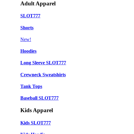
Adult Apparel
SLOT777
Shorts
New!
Hoodies
Long Sleeve SLOT777
Crewneck Sweatshirts
Tank Tops
Baseball SLOT777
Kids Apparel
Kids SLOT777