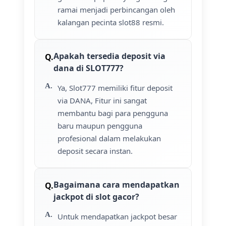
ramai menjadi perbincangan oleh
kalangan pecinta slot88 resmi.
Apakah tersedia deposit via
dana di SLOT777?
Ya, Slot777 memiliki fitur deposit
via DANA, Fitur ini sangat
membantu bagi para pengguna
baru maupun pengguna
profesional dalam melakukan
deposit secara instan.
Bagaimana cara mendapatkan
jackpot di slot gacor?
Untuk mendapatkan jackpot besar