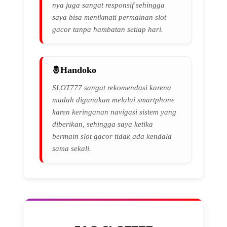
nya juga sangat responsif sehingga
saya bisa menikmati permainan slot
gacor tanpa hambatan setiap hari.
Handoko
SLOT777 sangat rekomendasi karena
mudah digunakan melalui smartphone
karen keringanan navigasi sistem yang
diberikan, sehingga saya ketika
bermain slot gacor tidak ada kendala
sama sekali.