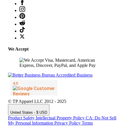
We Accept
© TP Apparel LLC 2012 - 2025
United States - $ USD
Product Safety
Intellectual Property Policy
CA: Do Not Sell
My Personal Information
Privacy Policy
Terms