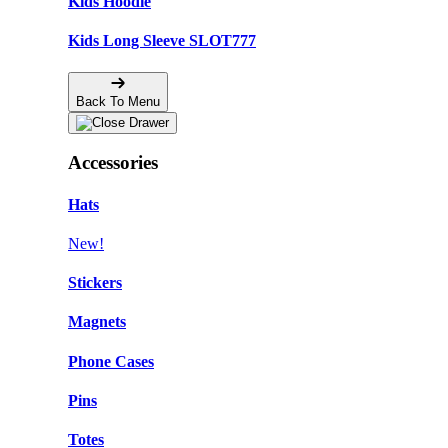
Kids Hoodie
Kids Long Sleeve SLOT777
Back To Menu
Accessories
Hats
New!
Stickers
Magnets
Phone Cases
Pins
Totes