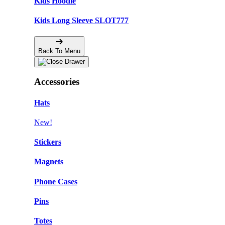
Kids Hoodie
Kids Long Sleeve SLOT777
Back To Menu
Accessories
Hats
New!
Stickers
Magnets
Phone Cases
Pins
Totes