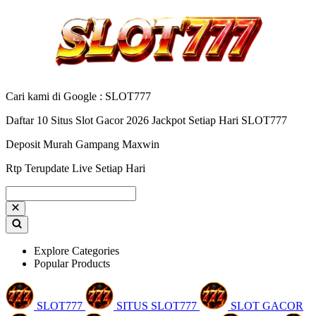
Cari kami di Google : SLOT777
Daftar 10 Situs Slot Gacor 2026 Jackpot Setiap Hari SLOT777
Deposit Murah Gampang Maxwin
Rtp Terupdate Live Setiap Hari
Explore Categories
Popular Products
SLOT777
SITUS SLOT777
SLOT GACOR