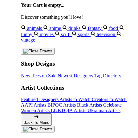
Your Cart is empty...
Discover something you'll love!
animals
anime
drinks
fantasy
food
funny
movies
sci-fi
sports
television
vintage
Shop Designs
New Tees on Sale
Newest Designers
Tag Directory
Artist Collections
Featured Designers
Artists to Watch
Creators to Watch
AAPI Artists
BIPOC Artists
Black Artists
Celebrate
Women Artists
LGBTQIA Artists
Ukrainian Artists
Back To Menu