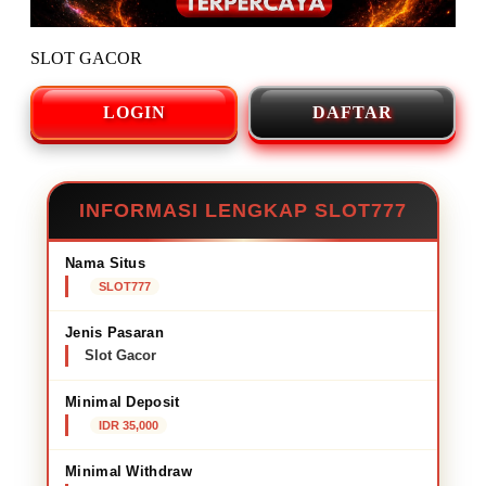
SLOT GACOR
LOGIN
DAFTAR
INFORMASI LENGKAP SLOT777
Nama Situs
SLOT777
Jenis Pasaran
Slot Gacor
Minimal Deposit
IDR 35,000
Minimal Withdraw