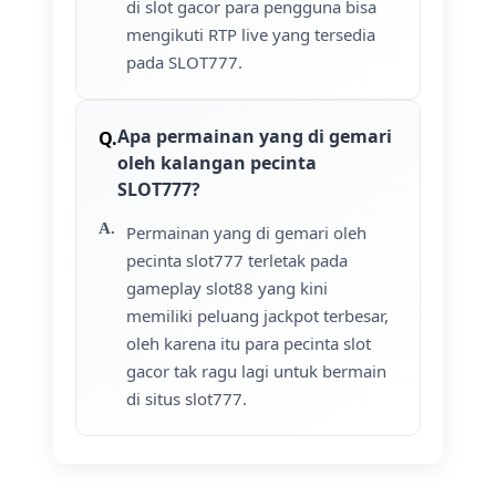
di slot gacor para pengguna bisa
mengikuti RTP live yang tersedia
pada SLOT777.
Apa permainan yang di gemari
oleh kalangan pecinta
SLOT777?
Permainan yang di gemari oleh
pecinta slot777 terletak pada
gameplay slot88 yang kini
memiliki peluang jackpot terbesar,
oleh karena itu para pecinta slot
gacor tak ragu lagi untuk bermain
di situs slot777.