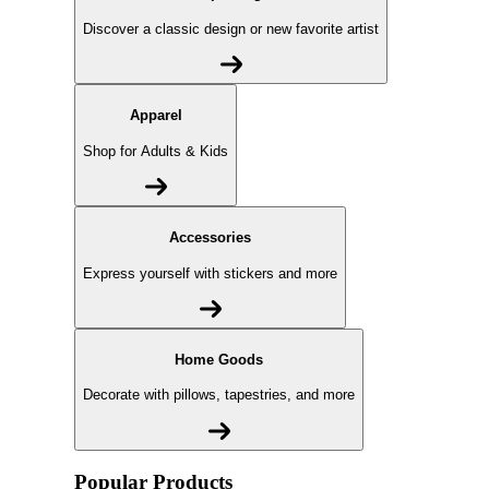
Discover a classic design or new favorite artist
Apparel
Shop for Adults & Kids
Accessories
Express yourself with stickers and more
Home Goods
Decorate with pillows, tapestries, and more
Popular Products