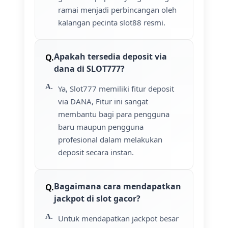
ramai menjadi perbincangan oleh
kalangan pecinta slot88 resmi.
Apakah tersedia deposit via
dana di SLOT777?
Ya, Slot777 memiliki fitur deposit
via DANA, Fitur ini sangat
membantu bagi para pengguna
baru maupun pengguna
profesional dalam melakukan
deposit secara instan.
Bagaimana cara mendapatkan
jackpot di slot gacor?
Untuk mendapatkan jackpot besar