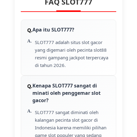
FAQ SLOT777
Apa itu SLOT777?
SLOT777 adalah situs slot gacor
yang digemari oleh pecinta slot88
resmi gampang jackpot terpercaya
di tahun 2026.
Kenapa SLOT777 sangat di
minati oleh penggemar slot
gacor?
SLOT777 sangat diminati oleh
kalangan pecinta slot gacor di
Indonesia karena memiliki pilihan
game slot populer yang sedang