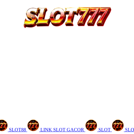
SLOT88
LINK SLOT GACOR
SLOT
SLO