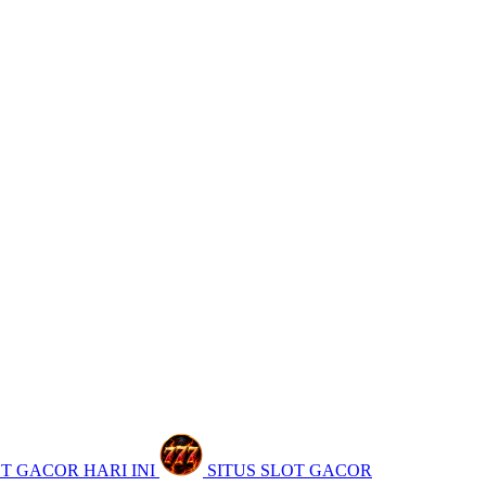
T GACOR HARI INI
SITUS SLOT GACOR