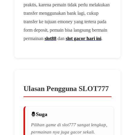
praktis, karena pemain tidak perlu melakukan
transfer menggunakan bank lagi, cukup
transfer ke tujuan emoney yang tertera pada
form deposit, pemain bisa langsung bermain
permainan
slot88
dan
slot gacor hari ini
.
Ulasan Pengguna SLOT777
Suga
Pilihan game di slot777 sangat lengkap,
permainan nya juga gacor sekali.