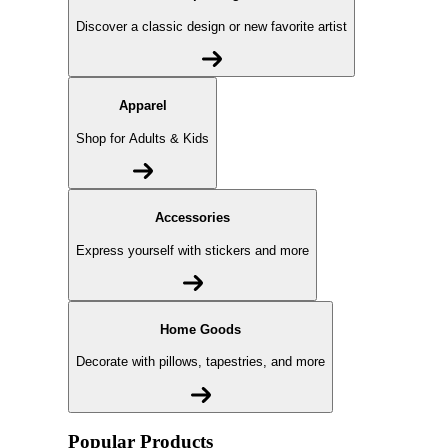
Discover a classic design or new favorite artist
Apparel
Shop for Adults & Kids
Accessories
Express yourself with stickers and more
Home Goods
Decorate with pillows, tapestries, and more
Popular Products