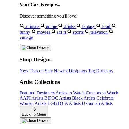
Your Cart is empty...
Discover something you'll love!
animals
anime
drinks
fantasy
food
funny
movies
sci-fi
sports
television
vintage
Shop Designs
New Tees on Sale
Newest Designers
Tag Directory
Artist Collections
Featured Designers
Artists to Watch
Creators to Watch
AAPI Artists
BIPOC Artists
Black Artists
Celebrate
Women Artists
LGBTQIA Artists
Ukrainian Artists
Back To Menu