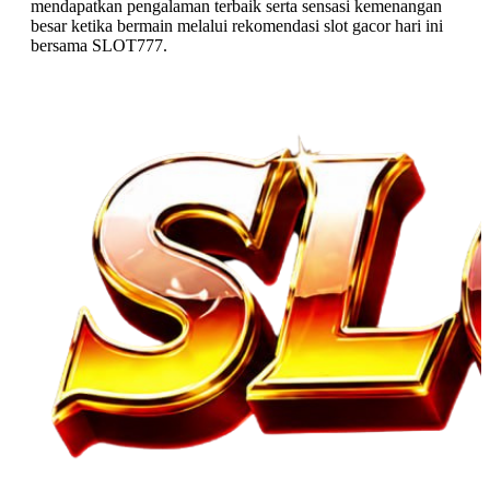
mendapatkan pengalaman terbaik serta sensasi kemenangan
besar ketika bermain melalui rekomendasi slot gacor hari ini
bersama SLOT777.