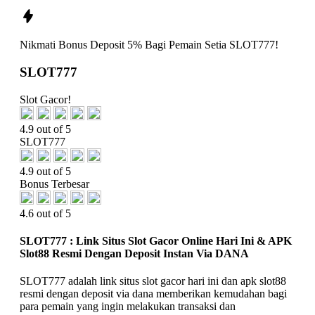
Nikmati
Bonus Deposit 5%
Bagi Pemain Setia
SLOT777!
SLOT777
Slot Gacor!
4.9 out of 5
SLOT777
4.9 out of 5
Bonus Terbesar
4.6 out of 5
SLOT777 : Link Situs Slot Gacor Online Hari Ini & APK
Slot88 Resmi Dengan Deposit Instan Via DANA
SLOT777 adalah link situs slot gacor hari ini dan apk slot88
resmi dengan deposit via dana memberikan kemudahan bagi
para pemain yang ingin melakukan transaksi dan