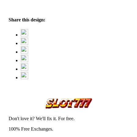
Share this design:
Don't love it? We'll fix it. For free.
100% Free Exchanges.