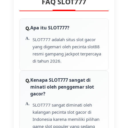
FAQ SLOT777
Apa itu SLOT777?
SLOT777 adalah situs slot gacor
yang digemari oleh pecinta slot88
resmi gampang jackpot terpercaya
di tahun 2026.
Kenapa SLOT777 sangat di
minati oleh penggemar slot
gacor?
SLOT777 sangat diminati oleh
kalangan pecinta slot gacor di
Indonesia karena memiliki pilihan
game slot populer yang sedang