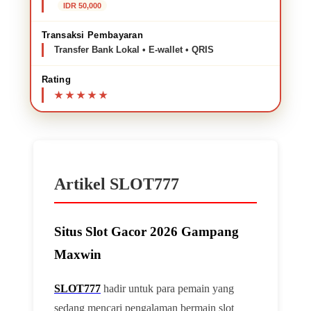
IDR 50,000
Transaksi Pembayaran
Transfer Bank Lokal • E-wallet • QRIS
Rating
Artikel SLOT777
Situs Slot Gacor 2026 Gampang
Maxwin
SLOT777
hadir untuk para pemain yang
sedang mencari pengalaman bermain slot