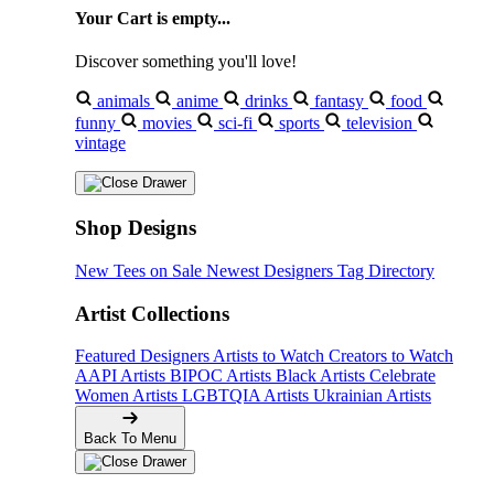
Your Cart is empty...
Discover something you'll love!
animals
anime
drinks
fantasy
food
funny
movies
sci-fi
sports
television
vintage
Shop Designs
New Tees on Sale
Newest Designers
Tag Directory
Artist Collections
Featured Designers
Artists to Watch
Creators to Watch
AAPI Artists
BIPOC Artists
Black Artists
Celebrate
Women Artists
LGBTQIA Artists
Ukrainian Artists
Back To Menu