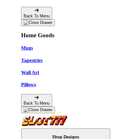
Back To Menu
Home Goods
Mugs
Tapestries
Wall Art
Pillows
Back To Menu
Shop Designs