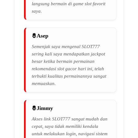
langsung bermain di game slot favorit
saya.
Asep
Semenjak saya mengenal SLOT777
sering kali saya mendapatkan jackpot
besar ketika bermain permainan
rekomendasi slot gacor hari ini, telah
terbukti kualitas permainannya sangat
memuaskan.
Jimmy
Akses link SLOT777 sangat mudah dan
cepat, saya tidak memiliki kendala
untuk melakukan login, navigasi sistem