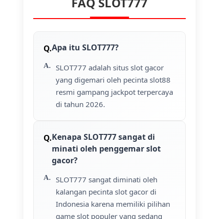
FAQ SLOT777
Apa itu SLOT777?
SLOT777 adalah situs slot gacor
yang digemari oleh pecinta slot88
resmi gampang jackpot terpercaya
di tahun 2026.
Kenapa SLOT777 sangat di
minati oleh penggemar slot
gacor?
SLOT777 sangat diminati oleh
kalangan pecinta slot gacor di
Indonesia karena memiliki pilihan
game slot populer yang sedang