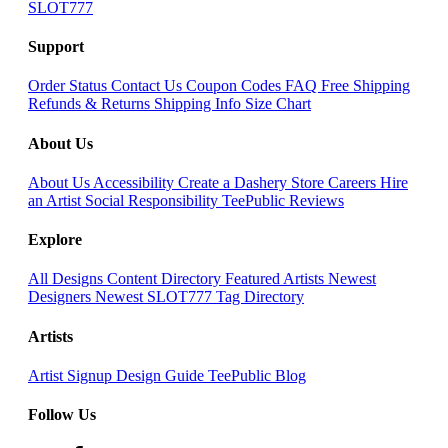
SLOT777
Support
Order Status
Contact Us
Coupon Codes
FAQ
Free Shipping
Refunds & Returns
Shipping Info
Size Chart
About Us
About Us
Accessibility
Create a Dashery Store
Careers
Hire
an Artist
Social Responsibility
TeePublic Reviews
Explore
All Designs
Content Directory
Featured Artists
Newest
Designers
Newest SLOT777
Tag Directory
Artists
Artist Signup
Design Guide
TeePublic Blog
Follow Us