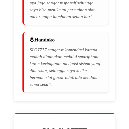
nya juga sangat responsif sehingga
saya bisa menikmati permainan slot
gacor tanpa hambatan setiap hari.
Handoko
SLOT777 sangat rekomendasi karena
mudah digunakan melalui smartphone
karen keringanan navigasi sistem yang
diberikan, sehingga saya ketika
bermain slot gacor tidak ada kendala
sama sekali.