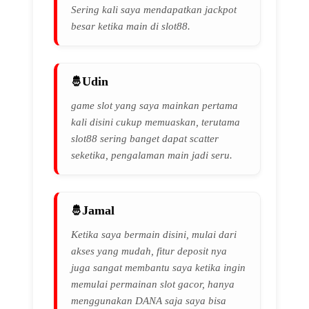
Sering kali saya mendapatkan jackpot
besar ketika main di slot88.
Udin
game slot yang saya mainkan pertama
kali disini cukup memuaskan, terutama
slot88 sering banget dapat scatter
seketika, pengalaman main jadi seru.
Jamal
Ketika saya bermain disini, mulai dari
akses yang mudah, fitur deposit nya
juga sangat membantu saya ketika ingin
memulai permainan slot gacor, hanya
menggunakan DANA saja saya bisa