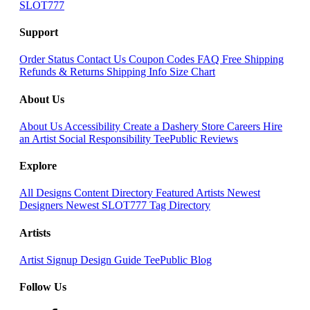
SLOT777
Support
Order Status
Contact Us
Coupon Codes
FAQ
Free Shipping
Refunds & Returns
Shipping Info
Size Chart
About Us
About Us
Accessibility
Create a Dashery Store
Careers
Hire
an Artist
Social Responsibility
TeePublic Reviews
Explore
All Designs
Content Directory
Featured Artists
Newest
Designers
Newest SLOT777
Tag Directory
Artists
Artist Signup
Design Guide
TeePublic Blog
Follow Us