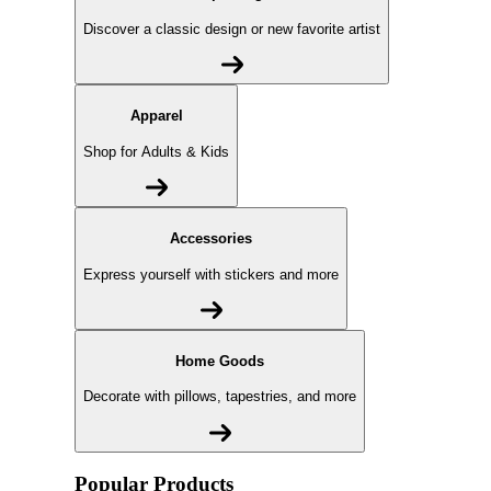
Discover a classic design or new favorite artist
Apparel
Shop for Adults & Kids
Accessories
Express yourself with stickers and more
Home Goods
Decorate with pillows, tapestries, and more
Popular Products