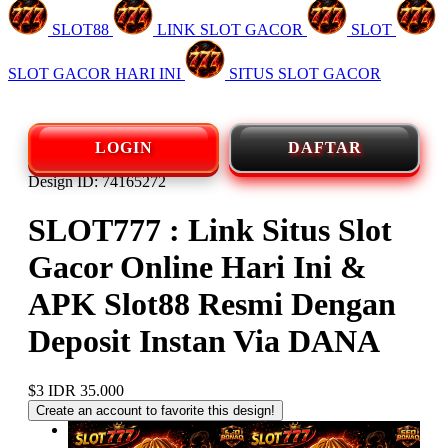
SLOT88
LINK SLOT GACOR
SLOT
SLOT GACOR HARI INI
SITUS SLOT GACOR
LOGIN
DAFTAR
Design ID: 74165272
SLOT777 : Link Situs Slot
Gacor Online Hari Ini &
APK Slot88 Resmi Dengan
Deposit Instan Via DANA
$3
IDR 35.000
Create an account to favorite this design!