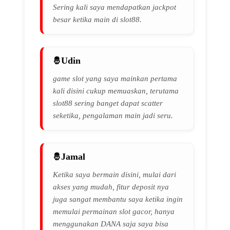
Sering kali saya mendapatkan jackpot
besar ketika main di slot88.
Udin
game slot yang saya mainkan pertama
kali disini cukup memuaskan, terutama
slot88 sering banget dapat scatter
seketika, pengalaman main jadi seru.
Jamal
Ketika saya bermain disini, mulai dari
akses yang mudah, fitur deposit nya
juga sangat membantu saya ketika ingin
memulai permainan slot gacor, hanya
menggunakan DANA saja saya bisa