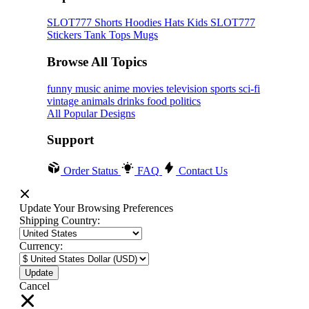
SLOT777
Shorts
Hoodies
Hats
Kids SLOT777
Stickers
Tank Tops
Mugs
Browse All Topics
funny
music
anime
movies
television
sports
sci-fi
vintage
animals
drinks
food
politics
All Popular Designs
Support
Order Status
FAQ
Contact Us
Update Your Browsing Preferences
Shipping Country:
Currency:
Cancel