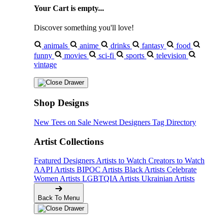
Your Cart is empty...
Discover something you'll love!
animals
anime
drinks
fantasy
food
funny
movies
sci-fi
sports
television
vintage
Shop Designs
New Tees on Sale
Newest Designers
Tag Directory
Artist Collections
Featured Designers
Artists to Watch
Creators to Watch
AAPI Artists
BIPOC Artists
Black Artists
Celebrate
Women Artists
LGBTQIA Artists
Ukrainian Artists
Back To Menu