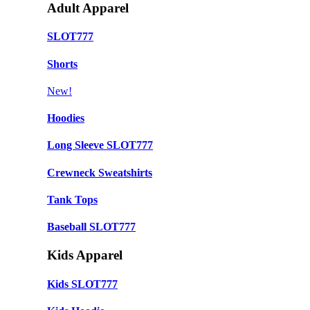
Adult Apparel
SLOT777
Shorts
New!
Hoodies
Long Sleeve SLOT777
Crewneck Sweatshirts
Tank Tops
Baseball SLOT777
Kids Apparel
Kids SLOT777