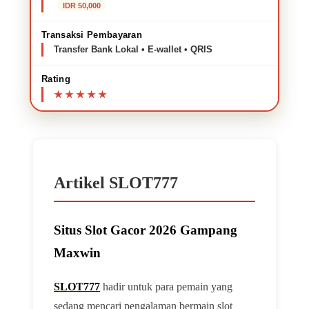
IDR 50,000
Transaksi Pembayaran
Transfer Bank Lokal • E-wallet • QRIS
Rating
Artikel SLOT777
Situs Slot Gacor 2026 Gampang
Maxwin
SLOT777
hadir untuk para pemain yang
sedang mencari pengalaman bermain slot