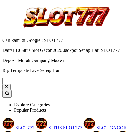
Cari kami di Google : SLOT777
Daftar 10 Situs Slot Gacor 2026 Jackpot Setiap Hari SLOT777
Deposit Murah Gampang Maxwin
Rtp Terupdate Live Setiap Hari
Explore Categories
Popular Products
SLOT777
SITUS SLOT777
SLOT GACOR