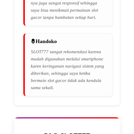
nya juga sangat responsif sehingga
saya bisa menikmati permainan slot
gacor tanpa hambatan setiap hari.
Handoko
SLOT777 sangat rekomendasi karena
mudah digunakan melalui smartphone
karen keringanan navigasi sistem yang
diberikan, sehingga saya ketika
bermain slot gacor tidak ada kendala
sama sekali.