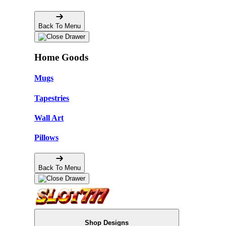
Back To Menu
Home Goods
Mugs
Tapestries
Wall Art
Pillows
Back To Menu
Shop Designs