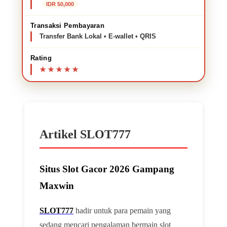
IDR 50,000
Transaksi Pembayaran
Transfer Bank Lokal • E-wallet • QRIS
Rating
Artikel SLOT777
Situs Slot Gacor 2026 Gampang
Maxwin
SLOT777
hadir untuk para pemain yang
sedang mencari pengalaman bermain slot