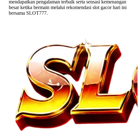
mendapatkan pengalaman terbaik serta sensasi kemenangan
besar ketika bermain melalui rekomendasi slot gacor hari ini
bersama SLOT777.