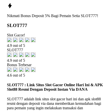
Nikmati
Bonus Deposit 5%
Bagi Pemain Setia
SLOT777!
SLOT777
Slot Gacor!
4.9 out of 5
SLOT777
4.9 out of 5
Bonus Terbesar
4.6 out of 5
SLOT777 : Link Situs Slot Gacor Online Hari Ini & APK
Slot88 Resmi Dengan Deposit Instan Via DANA
SLOT777 adalah link situs slot gacor hari ini dan apk slot88
resmi dengan deposit via dana memberikan kemudahan bagi
para pemain yang ingin melakukan transaksi dan