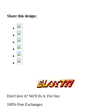
Share this design:
Don't love it? We'll fix it. For free.
100% Free Exchanges.