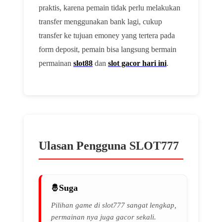
praktis, karena pemain tidak perlu melakukan
transfer menggunakan bank lagi, cukup
transfer ke tujuan emoney yang tertera pada
form deposit, pemain bisa langsung bermain
permainan
slot88
dan
slot gacor hari ini
.
Ulasan Pengguna SLOT777
Suga
Pilihan game di slot777 sangat lengkap,
permainan nya juga gacor sekali.