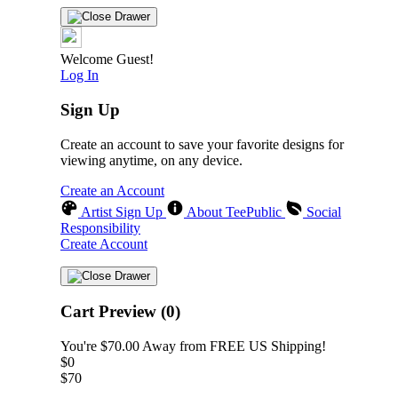
Welcome Guest!
Log In
Sign Up
Create an account to save your favorite designs for
viewing anytime, on any device.
Create an Account
Artist Sign Up
About TeePublic
Social
Responsibility
Create Account
Cart Preview (0)
You're
$70.00
Away from
FREE US Shipping!
$0
$70