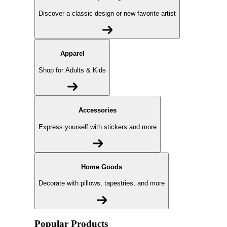
Discover a classic design or new favorite artist
Apparel
Shop for Adults & Kids
Accessories
Express yourself with stickers and more
Home Goods
Decorate with pillows, tapestries, and more
Popular Products