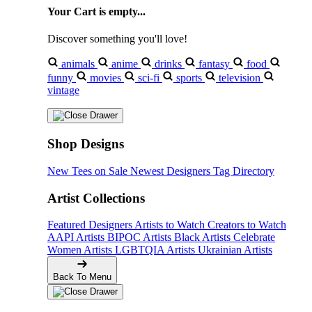
Your Cart is empty...
Discover something you'll love!
animals
anime
drinks
fantasy
food
funny
movies
sci-fi
sports
television
vintage
Shop Designs
New Tees on Sale
Newest Designers
Tag Directory
Artist Collections
Featured Designers
Artists to Watch
Creators to Watch
AAPI Artists
BIPOC Artists
Black Artists
Celebrate
Women Artists
LGBTQIA Artists
Ukrainian Artists
Back To Menu