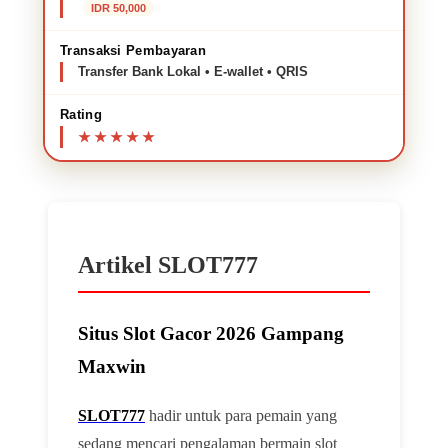
IDR 50,000
Transaksi Pembayaran
Transfer Bank Lokal • E-wallet • QRIS
Rating
Artikel SLOT777
Situs Slot Gacor 2026 Gampang
Maxwin
SLOT777
hadir untuk para pemain yang
sedang mencari pengalaman bermain slot