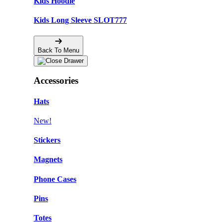
Kids Hoodie
Kids Long Sleeve SLOT777
Back To Menu
Accessories
Hats
New!
Stickers
Magnets
Phone Cases
Pins
Totes