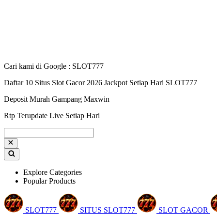
Cari kami di Google : SLOT777
Daftar 10 Situs Slot Gacor 2026 Jackpot Setiap Hari SLOT777
Deposit Murah Gampang Maxwin
Rtp Terupdate Live Setiap Hari
Explore Categories
Popular Products
SLOT777
SITUS SLOT777
SLOT GACOR