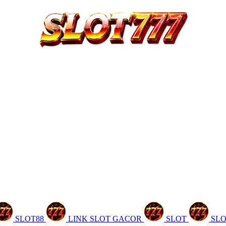
SLOT88
LINK SLOT GACOR
SLOT
SLO