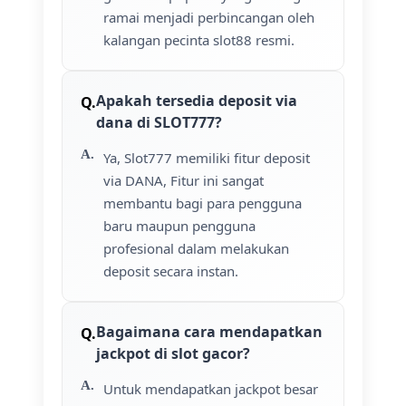
ramai menjadi perbincangan oleh
kalangan pecinta slot88 resmi.
Apakah tersedia deposit via
dana di SLOT777?
Ya, Slot777 memiliki fitur deposit
via DANA, Fitur ini sangat
membantu bagi para pengguna
baru maupun pengguna
profesional dalam melakukan
deposit secara instan.
Bagaimana cara mendapatkan
jackpot di slot gacor?
Untuk mendapatkan jackpot besar