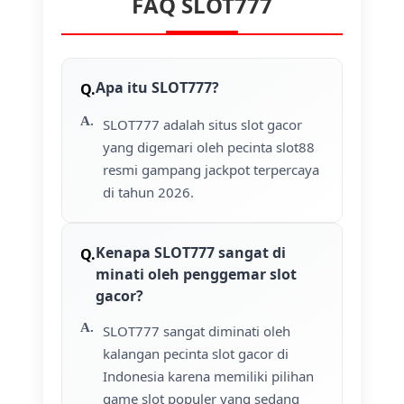
FAQ SLOT777
Apa itu SLOT777?
SLOT777 adalah situs slot gacor
yang digemari oleh pecinta slot88
resmi gampang jackpot terpercaya
di tahun 2026.
Kenapa SLOT777 sangat di
minati oleh penggemar slot
gacor?
SLOT777 sangat diminati oleh
kalangan pecinta slot gacor di
Indonesia karena memiliki pilihan
game slot populer yang sedang