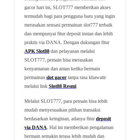
gacor hari ini, SLOT777 memberikan akses
termudah bagi para pengguna baru yang ingin
merasakan sensasi permainan slot777 terbaik
dan mempunyai fitur deposit instan dan lebih
praktis via DANA. Dengan dukungan fitur
APK Slot88
dan pelayanan melalui
SLOT777, pemain bisa merasakan
kenyamanan dan aman ketika bermain
permainan
slot gacor
tanpa rasa khawatir
melalui link
Slot88 Resmi
Melalui SLOT777, para pemain bisa lebih
mudah menyesuaikan pilihan transaksi
berdasarkan keinginan, adanya fitur
deposit
via DANA
. Hal ini memberikan pengalaman
bermain semakin terasa lebih mudah dan