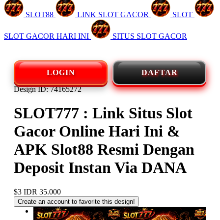
SLOT88
LINK SLOT GACOR
SLOT
SLOT GACOR HARI INI
SITUS SLOT GACOR
LOGIN
DAFTAR
Design ID: 74165272
SLOT777 : Link Situs Slot
Gacor Online Hari Ini &
APK Slot88 Resmi Dengan
Deposit Instan Via DANA
$3
IDR 35.000
Create an account to favorite this design!