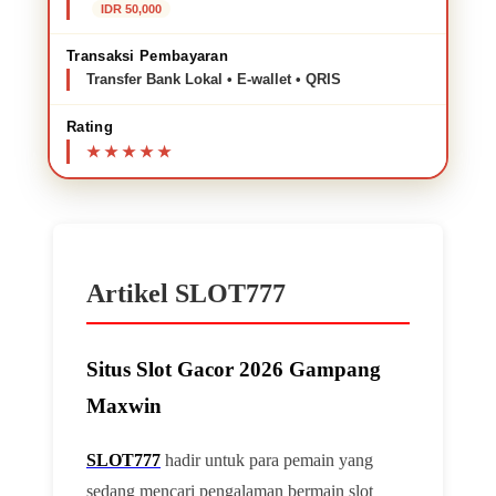
IDR 50,000
Transaksi Pembayaran
Transfer Bank Lokal • E-wallet • QRIS
Rating
Artikel SLOT777
Situs Slot Gacor 2026 Gampang
Maxwin
SLOT777
hadir untuk para pemain yang
sedang mencari pengalaman bermain slot