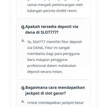
ramai menjadi perbincangan oleh
kalangan pecinta slot88 resmi.
Apakah tersedia deposit via
dana di SLOT777?
Ya, Slot777 memiliki fitur deposit
via DANA, Fitur ini sangat
membantu bagi para pengguna
baru maupun pengguna
profesional dalam melakukan
deposit secara instan.
Bagaimana cara mendapatkan
jackpot di slot gacor?
Untuk mendapatkan jackpot besar