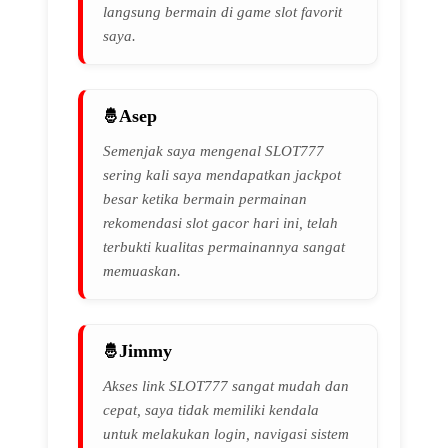
langsung bermain di game slot favorit
saya.
Asep
Semenjak saya mengenal SLOT777
sering kali saya mendapatkan jackpot
besar ketika bermain permainan
rekomendasi slot gacor hari ini, telah
terbukti kualitas permainannya sangat
memuaskan.
Jimmy
Akses link SLOT777 sangat mudah dan
cepat, saya tidak memiliki kendala
untuk melakukan login, navigasi sistem