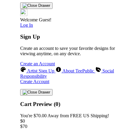
Welcome Guest!
Log In
Sign Up
Create an account to save your favorite designs for
viewing anytime, on any device.
Create an Account
Artist Sign Up
About TeePublic
Social
Responsibility
Create Account
Cart Preview (0)
You're
$70.00
Away from
FREE US Shipping!
$0
$70