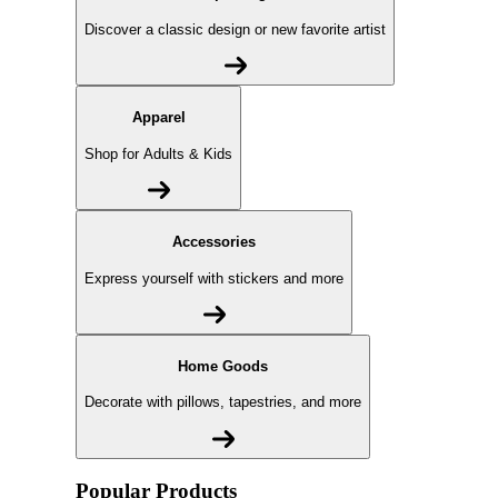
Discover a classic design or new favorite artist
Apparel
Shop for Adults & Kids
Accessories
Express yourself with stickers and more
Home Goods
Decorate with pillows, tapestries, and more
Popular Products