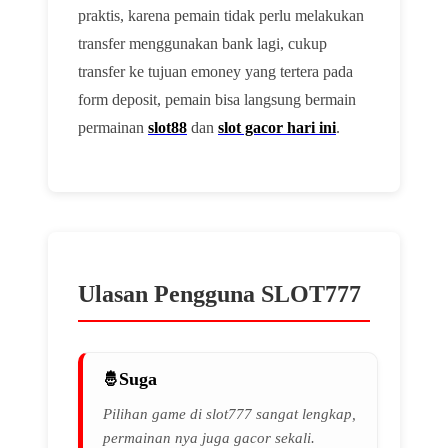
praktis, karena pemain tidak perlu melakukan
transfer menggunakan bank lagi, cukup
transfer ke tujuan emoney yang tertera pada
form deposit, pemain bisa langsung bermain
permainan
slot88
dan
slot gacor hari ini
.
Ulasan Pengguna SLOT777
Suga
Pilihan game di slot777 sangat lengkap,
permainan nya juga gacor sekali.