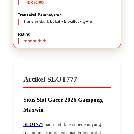
IDR 50,000
Transaksi Pembayaran
Transfer Bank Lokal • E-wallet • QRIS
Rating
Artikel SLOT777
Situs Slot Gacor 2026 Gampang
Maxwin
SLOT777
hadir untuk para pemain yang
sedang mencari pengalaman bermain slot