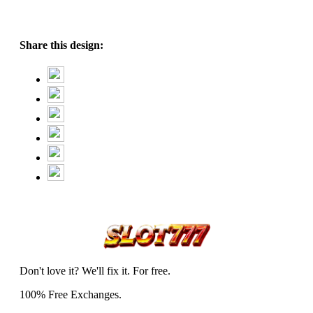
Share this design:
Don't love it? We'll fix it. For free.
100% Free Exchanges.