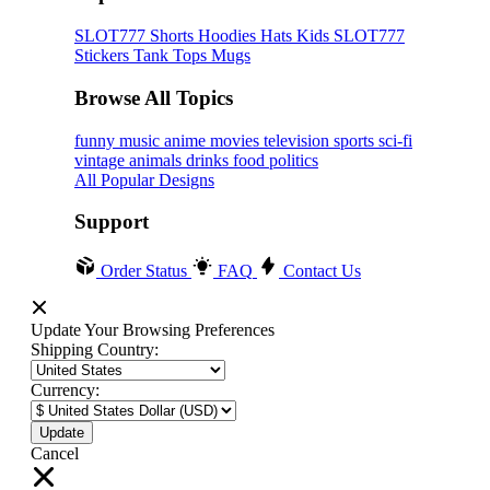
SLOT777
Shorts
Hoodies
Hats
Kids SLOT777
Stickers
Tank Tops
Mugs
Browse All Topics
funny
music
anime
movies
television
sports
sci-fi
vintage
animals
drinks
food
politics
All Popular Designs
Support
Order Status
FAQ
Contact Us
Update Your Browsing Preferences
Shipping Country:
Currency:
Cancel