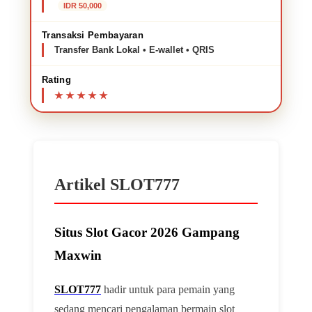
IDR 50,000
Transaksi Pembayaran
Transfer Bank Lokal • E-wallet • QRIS
Rating
Artikel SLOT777
Situs Slot Gacor 2026 Gampang
Maxwin
SLOT777
hadir untuk para pemain yang
sedang mencari pengalaman bermain slot