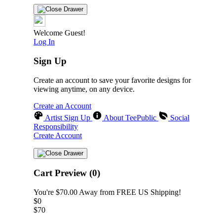
Welcome Guest!
Log In
Sign Up
Create an account to save your favorite designs for
viewing anytime, on any device.
Create an Account
Artist Sign Up
About TeePublic
Social
Responsibility
Create Account
Cart Preview (0)
You're
$70.00
Away from
FREE US Shipping!
$0
$70