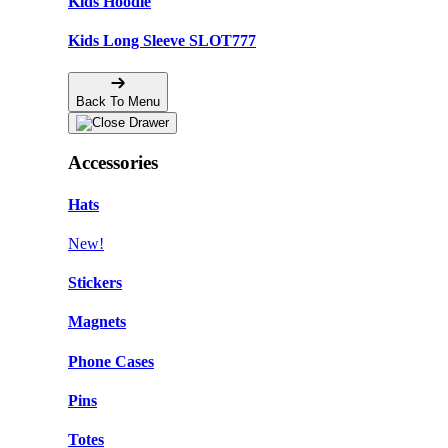
Kids Hoodie
Kids Long Sleeve SLOT777
Back To Menu
Accessories
Hats
New!
Stickers
Magnets
Phone Cases
Pins
Totes