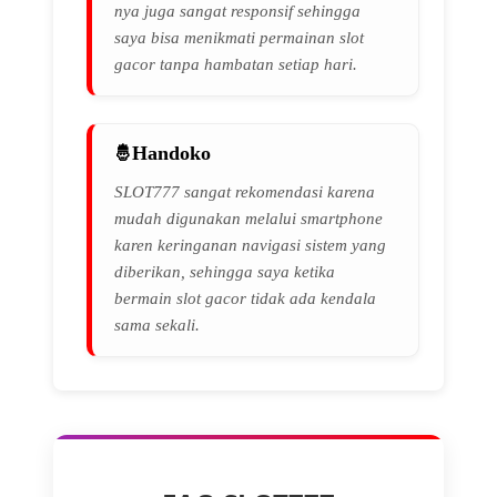
nya juga sangat responsif sehingga
saya bisa menikmati permainan slot
gacor tanpa hambatan setiap hari.
Handoko
SLOT777 sangat rekomendasi karena
mudah digunakan melalui smartphone
karen keringanan navigasi sistem yang
diberikan, sehingga saya ketika
bermain slot gacor tidak ada kendala
sama sekali.