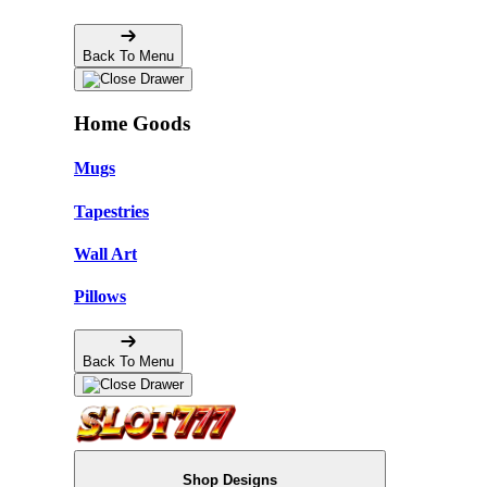
Back To Menu
Home Goods
Mugs
Tapestries
Wall Art
Pillows
Back To Menu
Shop Designs