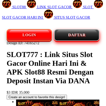
SLOT88
LINK SLOT GACOR
SLOT
SLOT GACOR HARI INI
SITUS SLOT GACOR
LOGIN
DAFTAR
Design ID: 74165272
SLOT777 : Link Situs Slot
Gacor Online Hari Ini &
APK Slot88 Resmi Dengan
Deposit Instan Via DANA
$3
IDR 35.000
Create an account to favorite this design!