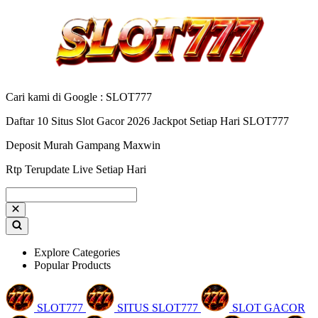
Cari kami di Google : SLOT777
Daftar 10 Situs Slot Gacor 2026 Jackpot Setiap Hari SLOT777
Deposit Murah Gampang Maxwin
Rtp Terupdate Live Setiap Hari
Explore Categories
Popular Products
SLOT777
SITUS SLOT777
SLOT GACOR