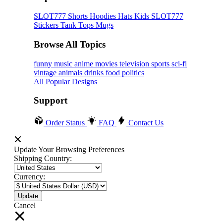
SLOT777
Shorts
Hoodies
Hats
Kids SLOT777
Stickers
Tank Tops
Mugs
Browse All Topics
funny
music
anime
movies
television
sports
sci-fi
vintage
animals
drinks
food
politics
All Popular Designs
Support
Order Status
FAQ
Contact Us
Update Your Browsing Preferences
Shipping Country:
Currency:
Cancel