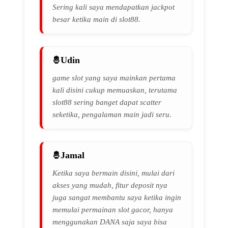
Sering kali saya mendapatkan jackpot
besar ketika main di slot88.
Udin
game slot yang saya mainkan pertama
kali disini cukup memuaskan, terutama
slot88 sering banget dapat scatter
seketika, pengalaman main jadi seru.
Jamal
Ketika saya bermain disini, mulai dari
akses yang mudah, fitur deposit nya
juga sangat membantu saya ketika ingin
memulai permainan slot gacor, hanya
menggunakan DANA saja saya bisa