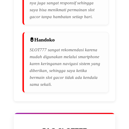
nya juga sangat responsif sehingga
saya bisa menikmati permainan slot
gacor tanpa hambatan setiap hari.
Handoko
SLOT777 sangat rekomendasi karena
mudah digunakan melalui smartphone
karen keringanan navigasi sistem yang
diberikan, sehingga saya ketika
bermain slot gacor tidak ada kendala
sama sekali.