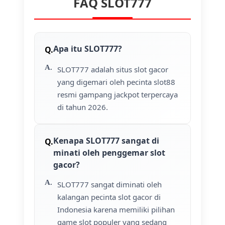
FAQ SLOT777
Apa itu SLOT777?
SLOT777 adalah situs slot gacor
yang digemari oleh pecinta slot88
resmi gampang jackpot terpercaya
di tahun 2026.
Kenapa SLOT777 sangat di
minati oleh penggemar slot
gacor?
SLOT777 sangat diminati oleh
kalangan pecinta slot gacor di
Indonesia karena memiliki pilihan
game slot populer yang sedang