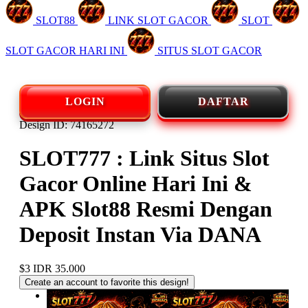
SLOT88
LINK SLOT GACOR
SLOT
SLOT GACOR HARI INI
SITUS SLOT GACOR
LOGIN
DAFTAR
Design ID: 74165272
SLOT777 : Link Situs Slot
Gacor Online Hari Ini &
APK Slot88 Resmi Dengan
Deposit Instan Via DANA
$3
IDR 35.000
Create an account to favorite this design!