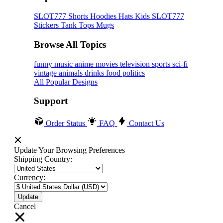
SLOT777
Shorts
Hoodies
Hats
Kids SLOT777
Stickers
Tank Tops
Mugs
Browse All Topics
funny
music
anime
movies
television
sports
sci-fi
vintage
animals
drinks
food
politics
All Popular Designs
Support
Order Status
FAQ
Contact Us
Update Your Browsing Preferences
Shipping Country:
Currency:
Cancel