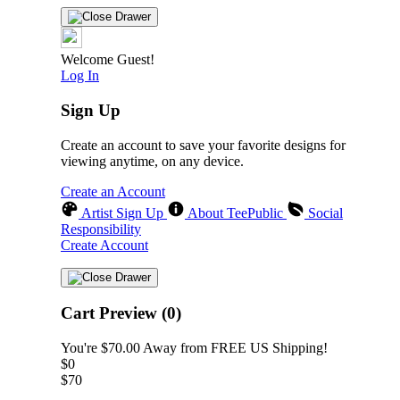
Welcome Guest!
Log In
Sign Up
Create an account to save your favorite designs for
viewing anytime, on any device.
Create an Account
Artist Sign Up
About TeePublic
Social
Responsibility
Create Account
Cart Preview (0)
You're
$70.00
Away from
FREE US Shipping!
$0
$70