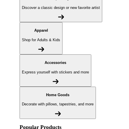
Discover a classic design or new favorite artist
Apparel
Shop for Adults & Kids
Accessories
Express yourself with stickers and more
Home Goods
Decorate with pillows, tapestries, and more
Popular Products