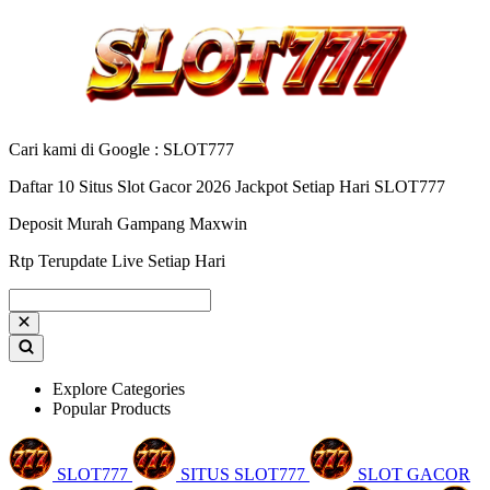
Cari kami di Google : SLOT777
Daftar 10 Situs Slot Gacor 2026 Jackpot Setiap Hari SLOT777
Deposit Murah Gampang Maxwin
Rtp Terupdate Live Setiap Hari
Explore Categories
Popular Products
SLOT777
SITUS SLOT777
SLOT GACOR