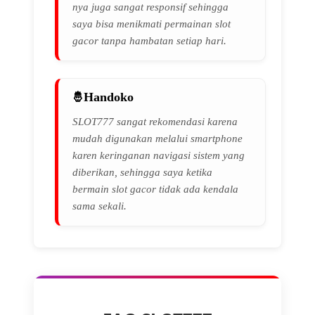
nya juga sangat responsif sehingga
saya bisa menikmati permainan slot
gacor tanpa hambatan setiap hari.
Handoko
SLOT777 sangat rekomendasi karena
mudah digunakan melalui smartphone
karen keringanan navigasi sistem yang
diberikan, sehingga saya ketika
bermain slot gacor tidak ada kendala
sama sekali.