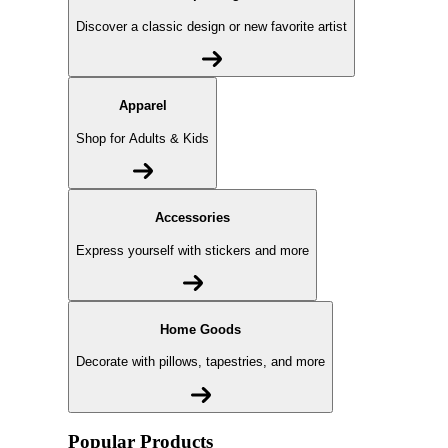
Discover a classic design or new favorite artist
Apparel
Shop for Adults & Kids
Accessories
Express yourself with stickers and more
Home Goods
Decorate with pillows, tapestries, and more
Popular Products