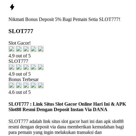
Nikmati
Bonus Deposit 5%
Bagi Pemain Setia
SLOT777!
SLOT777
Slot Gacor!
4.9 out of 5
SLOT777
4.9 out of 5
Bonus Terbesar
4.6 out of 5
SLOT777 : Link Situs Slot Gacor Online Hari Ini & APK
Slot88 Resmi Dengan Deposit Instan Via DANA
SLOT777 adalah link situs slot gacor hari ini dan apk slot88
resmi dengan deposit via dana memberikan kemudahan bagi
para pemain yang ingin melakukan transaksi dan