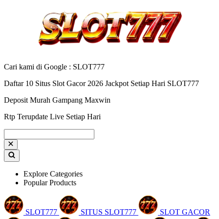
Cari kami di Google : SLOT777
Daftar 10 Situs Slot Gacor 2026 Jackpot Setiap Hari SLOT777
Deposit Murah Gampang Maxwin
Rtp Terupdate Live Setiap Hari
Explore Categories
Popular Products
SLOT777
SITUS SLOT777
SLOT GACOR