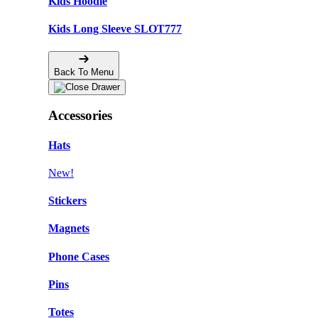
Kids Hoodie
Kids Long Sleeve SLOT777
Back To Menu
Accessories
Hats
New!
Stickers
Magnets
Phone Cases
Pins
Totes