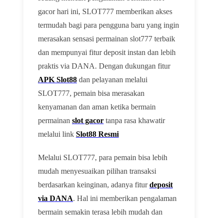
gacor hari ini, SLOT777 memberikan akses
termudah bagi para pengguna baru yang ingin
merasakan sensasi permainan slot777 terbaik
dan mempunyai fitur deposit instan dan lebih
praktis via DANA. Dengan dukungan fitur
APK Slot88
dan pelayanan melalui
SLOT777, pemain bisa merasakan
kenyamanan dan aman ketika bermain
permainan
slot gacor
tanpa rasa khawatir
melalui link
Slot88 Resmi
Melalui SLOT777, para pemain bisa lebih
mudah menyesuaikan pilihan transaksi
berdasarkan keinginan, adanya fitur
deposit
via DANA
. Hal ini memberikan pengalaman
bermain semakin terasa lebih mudah dan