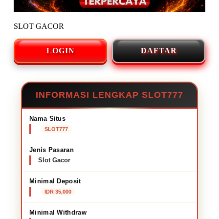
SLOT GACOR
LOGIN
DAFTAR
INFORMASI LENGKAP SLOT777
Nama Situs
SLOT777
Jenis Pasaran
Slot Gacor
Minimal Deposit
IDR 35,000
Minimal Withdraw