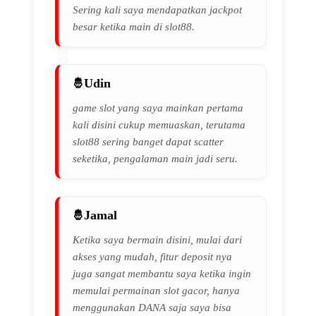
Sering kali saya mendapatkan jackpot
besar ketika main di slot88.
Udin
game slot yang saya mainkan pertama
kali disini cukup memuaskan, terutama
slot88 sering banget dapat scatter
seketika, pengalaman main jadi seru.
Jamal
Ketika saya bermain disini, mulai dari
akses yang mudah, fitur deposit nya
juga sangat membantu saya ketika ingin
memulai permainan slot gacor, hanya
menggunakan DANA saja saya bisa