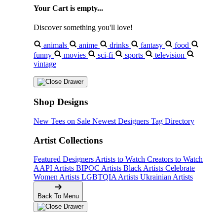
Your Cart is empty...
Discover something you'll love!
animals
anime
drinks
fantasy
food
funny
movies
sci-fi
sports
television
vintage
Shop Designs
New Tees on Sale
Newest Designers
Tag Directory
Artist Collections
Featured Designers
Artists to Watch
Creators to Watch
AAPI Artists
BIPOC Artists
Black Artists
Celebrate
Women Artists
LGBTQIA Artists
Ukrainian Artists
Back To Menu