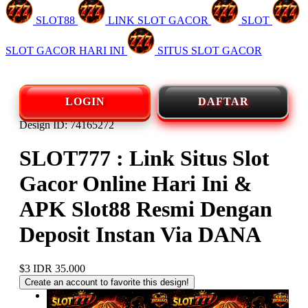
SLOT88
LINK SLOT GACOR
SLOT
SLOT GACOR HARI INI
SITUS SLOT GACOR
LOGIN
DAFTAR
Design ID: 74165272
SLOT777 : Link Situs Slot
Gacor Online Hari Ini &
APK Slot88 Resmi Dengan
Deposit Instan Via DANA
$3
IDR 35.000
Create an account to favorite this design!