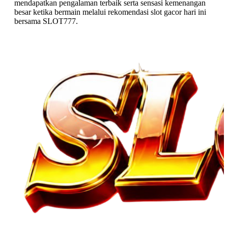
mendapatkan pengalaman terbaik serta sensasi kemenangan
besar ketika bermain melalui rekomendasi slot gacor hari ini
bersama SLOT777.