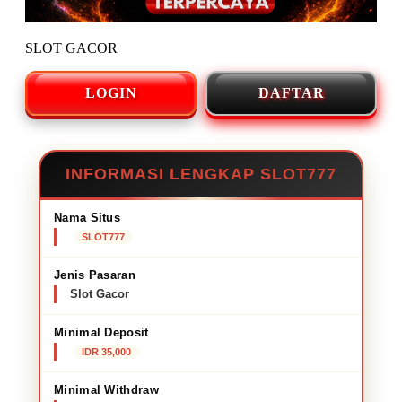
SLOT GACOR
LOGIN
DAFTAR
INFORMASI LENGKAP SLOT777
Nama Situs
SLOT777
Jenis Pasaran
Slot Gacor
Minimal Deposit
IDR 35,000
Minimal Withdraw