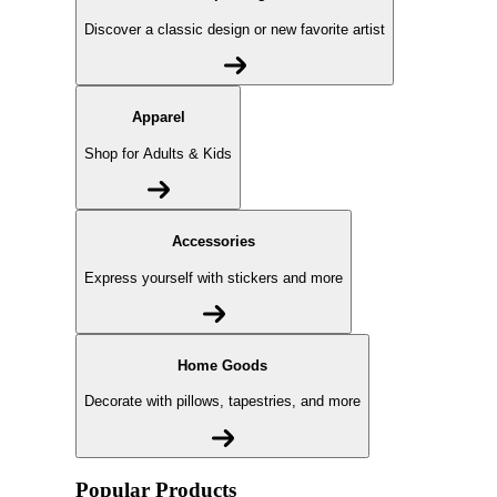
Discover a classic design or new favorite artist
Apparel
Shop for Adults & Kids
Accessories
Express yourself with stickers and more
Home Goods
Decorate with pillows, tapestries, and more
Popular Products