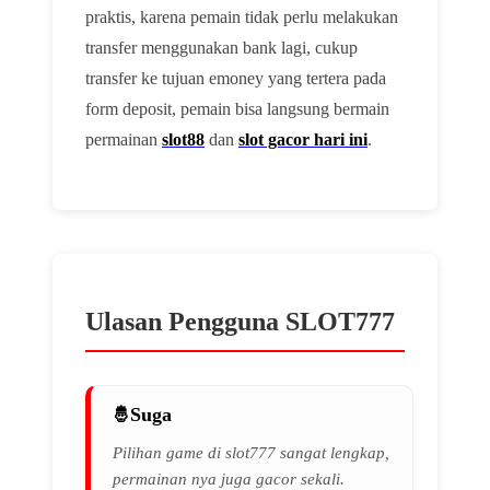
praktis, karena pemain tidak perlu melakukan
transfer menggunakan bank lagi, cukup
transfer ke tujuan emoney yang tertera pada
form deposit, pemain bisa langsung bermain
permainan
slot88
dan
slot gacor hari ini
.
Ulasan Pengguna SLOT777
Suga
Pilihan game di slot777 sangat lengkap,
permainan nya juga gacor sekali.