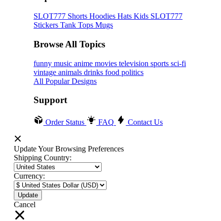
SLOT777
Shorts
Hoodies
Hats
Kids SLOT777
Stickers
Tank Tops
Mugs
Browse All Topics
funny
music
anime
movies
television
sports
sci-fi
vintage
animals
drinks
food
politics
All Popular Designs
Support
Order Status
FAQ
Contact Us
Update Your Browsing Preferences
Shipping Country:
Currency:
Cancel