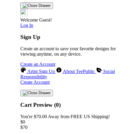
Welcome Guest!
Log In
Sign Up
Create an account to save your favorite designs for
viewing anytime, on any device.
Create an Account
Artist Sign Up
About TeePublic
Social
Responsibility
Create Account
Cart Preview (0)
You're
$70.00
Away from
FREE US Shipping!
$0
$70