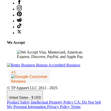
We Accept
© TP Apparel LLC 2012 - 2025
United States - $ USD
Product Safety
Intellectual Property Policy
CA: Do Not Sell
My Personal Information
Privacy Policy
Terms