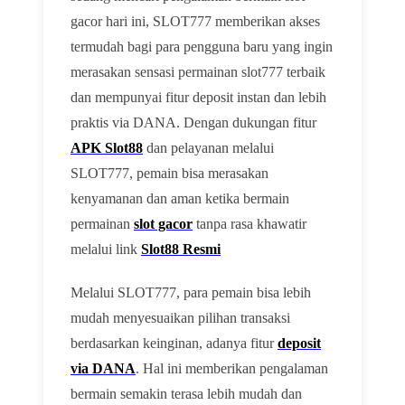
gacor hari ini, SLOT777 memberikan akses
termudah bagi para pengguna baru yang ingin
merasakan sensasi permainan slot777 terbaik
dan mempunyai fitur deposit instan dan lebih
praktis via DANA. Dengan dukungan fitur
APK Slot88
dan pelayanan melalui
SLOT777, pemain bisa merasakan
kenyamanan dan aman ketika bermain
permainan
slot gacor
tanpa rasa khawatir
melalui link
Slot88 Resmi
Melalui SLOT777, para pemain bisa lebih
mudah menyesuaikan pilihan transaksi
berdasarkan keinginan, adanya fitur
deposit
via DANA
. Hal ini memberikan pengalaman
bermain semakin terasa lebih mudah dan