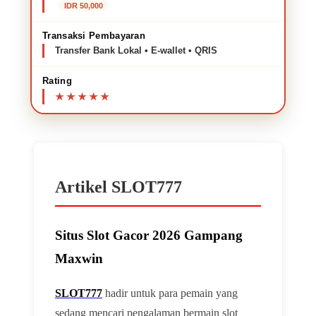
IDR 50,000
Transaksi Pembayaran
Transfer Bank Lokal • E-wallet • QRIS
Rating
Artikel SLOT777
Situs Slot Gacor 2026 Gampang
Maxwin
SLOT777
hadir untuk para pemain yang
sedang mencari pengalaman bermain slot