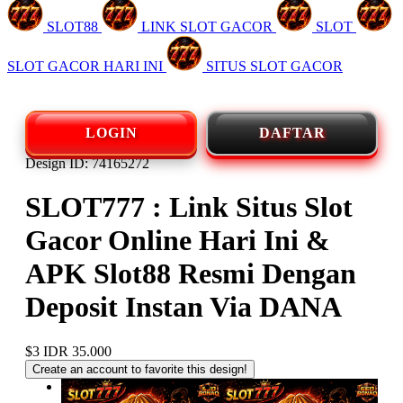
SLOT88
LINK SLOT GACOR
SLOT
SLOT GACOR HARI INI
SITUS SLOT GACOR
LOGIN
DAFTAR
Design ID: 74165272
SLOT777 : Link Situs Slot
Gacor Online Hari Ini &
APK Slot88 Resmi Dengan
Deposit Instan Via DANA
$3
IDR 35.000
Create an account to favorite this design!