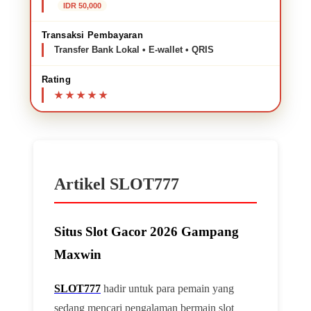
IDR 50,000
Transaksi Pembayaran
Transfer Bank Lokal • E-wallet • QRIS
Rating
Artikel SLOT777
Situs Slot Gacor 2026 Gampang
Maxwin
SLOT777
hadir untuk para pemain yang
sedang mencari pengalaman bermain slot