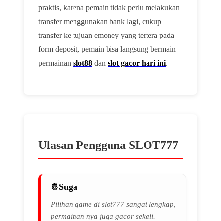
praktis, karena pemain tidak perlu melakukan
transfer menggunakan bank lagi, cukup
transfer ke tujuan emoney yang tertera pada
form deposit, pemain bisa langsung bermain
permainan
slot88
dan
slot gacor hari ini
.
Ulasan Pengguna SLOT777
Suga
Pilihan game di slot777 sangat lengkap,
permainan nya juga gacor sekali.