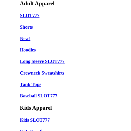
Adult Apparel
SLOT777
Shorts
New!
Hoodies
Long Sleeve SLOT777
Crewneck Sweatshirts
Tank Tops
Baseball SLOT777
Kids Apparel
Kids SLOT777