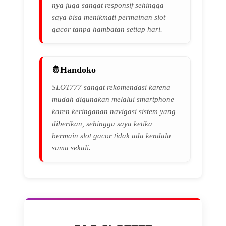
nya juga sangat responsif sehingga
saya bisa menikmati permainan slot
gacor tanpa hambatan setiap hari.
Handoko
SLOT777 sangat rekomendasi karena
mudah digunakan melalui smartphone
karen keringanan navigasi sistem yang
diberikan, sehingga saya ketika
bermain slot gacor tidak ada kendala
sama sekali.