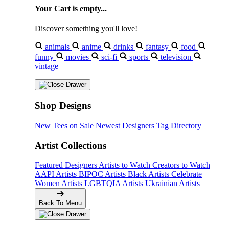
Your Cart is empty...
Discover something you'll love!
animals
anime
drinks
fantasy
food
funny
movies
sci-fi
sports
television
vintage
Shop Designs
New Tees on Sale
Newest Designers
Tag Directory
Artist Collections
Featured Designers
Artists to Watch
Creators to Watch
AAPI Artists
BIPOC Artists
Black Artists
Celebrate
Women Artists
LGBTQIA Artists
Ukrainian Artists
Back To Menu