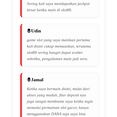
Sering kali saya mendapatkan jackpot
besar ketika main di slot88.
Udin
game slot yang saya mainkan pertama
kali disini cukup memuaskan, terutama
slot88 sering banget dapat scatter
seketika, pengalaman main jadi seru.
Jamal
Ketika saya bermain disini, mulai dari
akses yang mudah, fitur deposit nya
juga sangat membantu saya ketika ingin
memulai permainan slot gacor, hanya
menggunakan DANA saja saya bisa