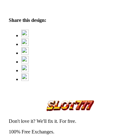
Share this design:
Don't love it? We'll fix it. For free.
100% Free Exchanges.