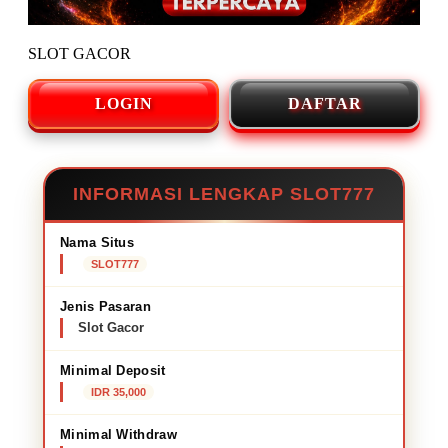
SLOT GACOR
LOGIN
DAFTAR
INFORMASI LENGKAP SLOT777
Nama Situs
SLOT777
Jenis Pasaran
Slot Gacor
Minimal Deposit
IDR 35,000
Minimal Withdraw