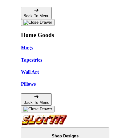
Back To Menu
Home Goods
Mugs
Tapestries
Wall Art
Pillows
Back To Menu
Shop Designs