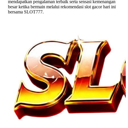
mendapatkan pengalaman terbaik serta sensasi kemenangan
besar ketika bermain melalui rekomendasi slot gacor hari ini
bersama SLOT777.