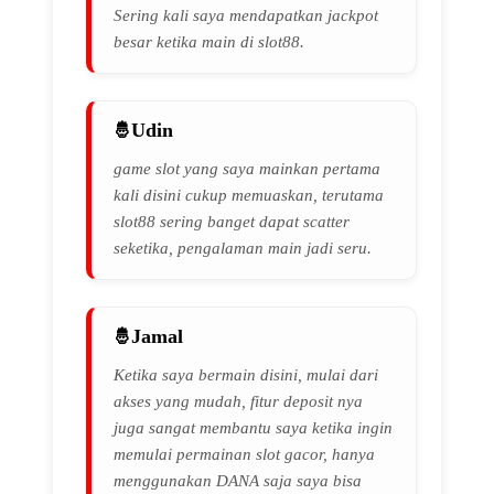
Sering kali saya mendapatkan jackpot
besar ketika main di slot88.
Udin
game slot yang saya mainkan pertama
kali disini cukup memuaskan, terutama
slot88 sering banget dapat scatter
seketika, pengalaman main jadi seru.
Jamal
Ketika saya bermain disini, mulai dari
akses yang mudah, fitur deposit nya
juga sangat membantu saya ketika ingin
memulai permainan slot gacor, hanya
menggunakan DANA saja saya bisa