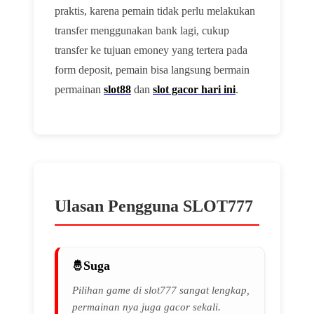
praktis, karena pemain tidak perlu melakukan
transfer menggunakan bank lagi, cukup
transfer ke tujuan emoney yang tertera pada
form deposit, pemain bisa langsung bermain
permainan
slot88
dan
slot gacor hari ini
.
Ulasan Pengguna SLOT777
Suga
Pilihan game di slot777 sangat lengkap,
permainan nya juga gacor sekali.