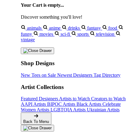
Your Cart is empty...
Discover something you'll love!
animals
anime
drinks
fantasy
food
funny
movies
sci-fi
sports
television
vintage
Shop Designs
New Tees on Sale
Newest Designers
Tag Directory
Artist Collections
Featured Designers
Artists to Watch
Creators to Watch
AAPI Artists
BIPOC Artists
Black Artists
Celebrate
Women Artists
LGBTQIA Artists
Ukrainian Artists
Back To Menu