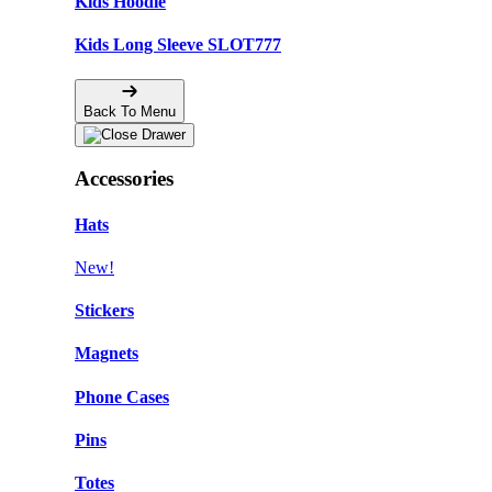
Kids Hoodie
Kids Long Sleeve SLOT777
Back To Menu
Accessories
Hats
New!
Stickers
Magnets
Phone Cases
Pins
Totes