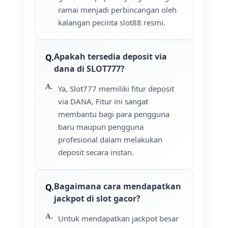
ramai menjadi perbincangan oleh
kalangan pecinta slot88 resmi.
Apakah tersedia deposit via
dana di SLOT777?
Ya, Slot777 memiliki fitur deposit
via DANA, Fitur ini sangat
membantu bagi para pengguna
baru maupun pengguna
profesional dalam melakukan
deposit secara instan.
Bagaimana cara mendapatkan
jackpot di slot gacor?
Untuk mendapatkan jackpot besar