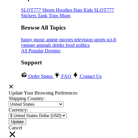
SLOT777
Shorts
Hoodies
Hats
Kids SLOT777
Stickers
Tank Tops
Mugs
Browse All Topics
funny
music
anime
movies
television
sports
sci-fi
vintage
animals
drinks
food
politics
All Popular Designs
Support
Order Status
FAQ
Contact Us
Update Your Browsing Preferences
Shipping Country:
Currency:
Cancel