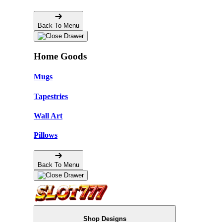
Back To Menu
Home Goods
Mugs
Tapestries
Wall Art
Pillows
Back To Menu
Shop Designs