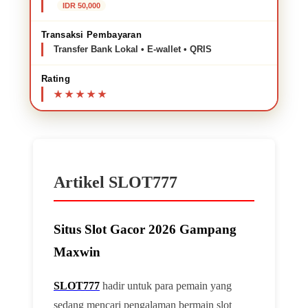
IDR 50,000
Transaksi Pembayaran
Transfer Bank Lokal • E-wallet • QRIS
Rating
Artikel SLOT777
Situs Slot Gacor 2026 Gampang
Maxwin
SLOT777
hadir untuk para pemain yang
sedang mencari pengalaman bermain slot