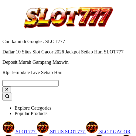
Cari kami di Google : SLOT777
Daftar 10 Situs Slot Gacor 2026 Jackpot Setiap Hari SLOT777
Deposit Murah Gampang Maxwin
Rtp Terupdate Live Setiap Hari
Explore Categories
Popular Products
SLOT777
SITUS SLOT777
SLOT GACOR