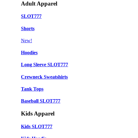
Adult Apparel
SLOT777
Shorts
New!
Hoodies
Long Sleeve SLOT777
Crewneck Sweatshirts
Tank Tops
Baseball SLOT777
Kids Apparel
Kids SLOT777