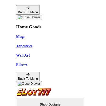
Back To Menu
Home Goods
Mugs
Tapestries
Wall Art
Pillows
Back To Menu
Shop Designs