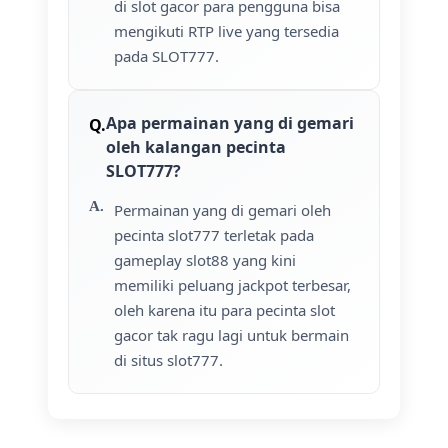
di slot gacor para pengguna bisa
mengikuti RTP live yang tersedia
pada SLOT777.
Apa permainan yang di gemari
oleh kalangan pecinta
SLOT777?
Permainan yang di gemari oleh
pecinta slot777 terletak pada
gameplay slot88 yang kini
memiliki peluang jackpot terbesar,
oleh karena itu para pecinta slot
gacor tak ragu lagi untuk bermain
di situs slot777.