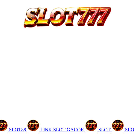
SLOT88
LINK SLOT GACOR
SLOT
SLO