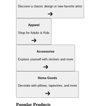
Discover a classic design or new favorite artist
Apparel
Shop for Adults & Kids
Accessories
Express yourself with stickers and more
Home Goods
Decorate with pillows, tapestries, and more
Popular Products