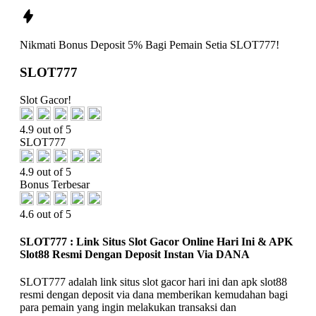
Nikmati
Bonus Deposit 5%
Bagi Pemain Setia
SLOT777!
SLOT777
Slot Gacor!
4.9 out of 5
SLOT777
4.9 out of 5
Bonus Terbesar
4.6 out of 5
SLOT777 : Link Situs Slot Gacor Online Hari Ini & APK
Slot88 Resmi Dengan Deposit Instan Via DANA
SLOT777 adalah link situs slot gacor hari ini dan apk slot88
resmi dengan deposit via dana memberikan kemudahan bagi
para pemain yang ingin melakukan transaksi dan