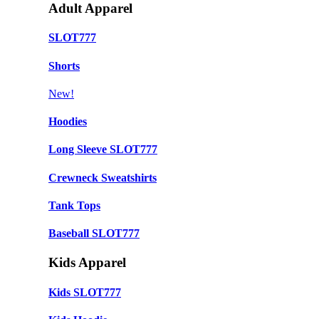
Adult Apparel
SLOT777
Shorts
New!
Hoodies
Long Sleeve SLOT777
Crewneck Sweatshirts
Tank Tops
Baseball SLOT777
Kids Apparel
Kids SLOT777