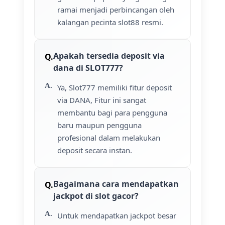
ramai menjadi perbincangan oleh
kalangan pecinta slot88 resmi.
Apakah tersedia deposit via
dana di SLOT777?
Ya, Slot777 memiliki fitur deposit
via DANA, Fitur ini sangat
membantu bagi para pengguna
baru maupun pengguna
profesional dalam melakukan
deposit secara instan.
Bagaimana cara mendapatkan
jackpot di slot gacor?
Untuk mendapatkan jackpot besar