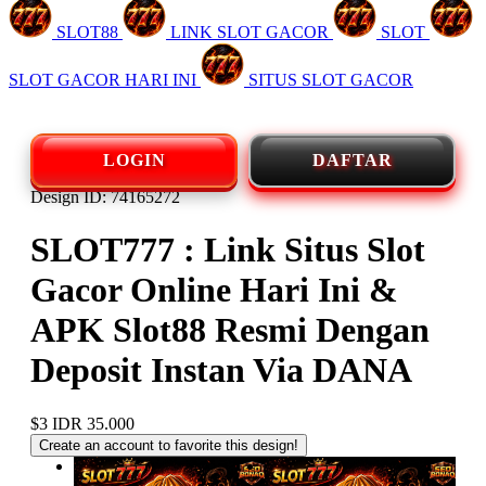
SLOT88
LINK SLOT GACOR
SLOT
SLOT GACOR HARI INI
SITUS SLOT GACOR
LOGIN
DAFTAR
Design ID: 74165272
SLOT777 : Link Situs Slot
Gacor Online Hari Ini &
APK Slot88 Resmi Dengan
Deposit Instan Via DANA
$3
IDR 35.000
Create an account to favorite this design!