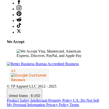
We Accept
© TP Apparel LLC 2012 - 2025
United States - $ USD
Product Safety
Intellectual Property Policy
CA: Do Not Sell
My Personal Information
Privacy Policy
Terms