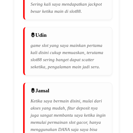
Sering kali saya mendapatkan jackpot
besar ketika main di slot88.
Udin
game slot yang saya mainkan pertama
kali disini cukup memuaskan, terutama
slot88 sering banget dapat scatter
seketika, pengalaman main jadi seru.
Jamal
Ketika saya bermain disini, mulai dari
akses yang mudah, fitur deposit nya
juga sangat membantu saya ketika ingin
memulai permainan slot gacor, hanya
menggunakan DANA saja saya bisa