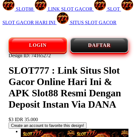
SLOT88
LINK SLOT GACOR
SLOT
SLOT GACOR HARI INI
SITUS SLOT GACOR
LOGIN
DAFTAR
Design ID: 74165272
SLOT777 : Link Situs Slot
Gacor Online Hari Ini &
APK Slot88 Resmi Dengan
Deposit Instan Via DANA
$3
IDR 35.000
Create an account to favorite this design!