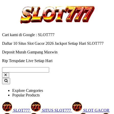
Cari kami di Google : SLOT777
Daftar 10 Situs Slot Gacor 2026 Jackpot Setiap Hari SLOT777
Deposit Murah Gampang Maxwin
Rtp Terupdate Live Setiap Hari
Explore Categories
Popular Products
SLOT777
SITUS SLOT777
SLOT GACOR