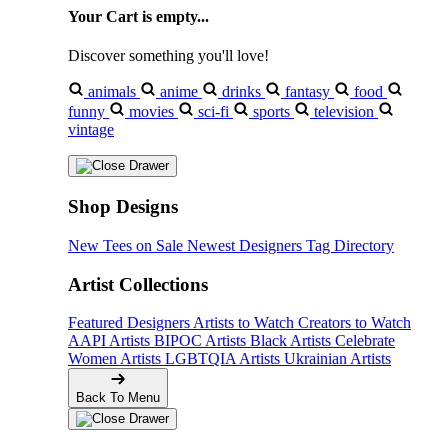
Your Cart is empty...
Discover something you'll love!
animals
anime
drinks
fantasy
food
funny
movies
sci-fi
sports
television
vintage
Shop Designs
New Tees on Sale
Newest Designers
Tag Directory
Artist Collections
Featured Designers
Artists to Watch
Creators to Watch
AAPI Artists
BIPOC Artists
Black Artists
Celebrate
Women Artists
LGBTQIA Artists
Ukrainian Artists
Back To Menu