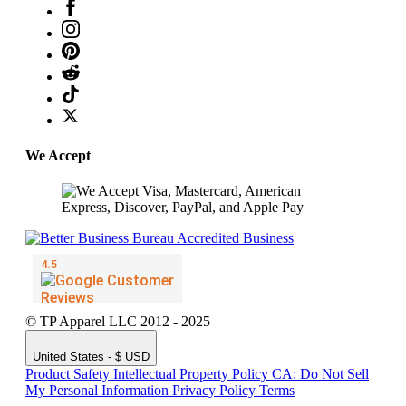
We Accept
© TP Apparel LLC 2012 - 2025
United States - $ USD
Product Safety
Intellectual Property Policy
CA: Do Not Sell
My Personal Information
Privacy Policy
Terms