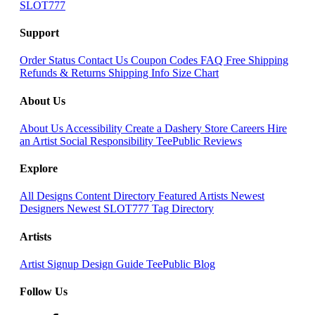
SLOT777
Support
Order Status
Contact Us
Coupon Codes
FAQ
Free Shipping
Refunds & Returns
Shipping Info
Size Chart
About Us
About Us
Accessibility
Create a Dashery Store
Careers
Hire
an Artist
Social Responsibility
TeePublic Reviews
Explore
All Designs
Content Directory
Featured Artists
Newest
Designers
Newest SLOT777
Tag Directory
Artists
Artist Signup
Design Guide
TeePublic Blog
Follow Us