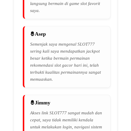
langsung bermain di game slot favorit
saya.
Asep
Semenjak saya mengenal SLOT777
sering kali saya mendapatkan jackpot
besar ketika bermain permainan
rekomendasi slot gacor hari ini, telah
terbukti kualitas permainannya sangat
memuaskan.
Jimmy
Akses link SLOT777 sangat mudah dan
cepat, saya tidak memiliki kendala
untuk melakukan login, navigasi sistem