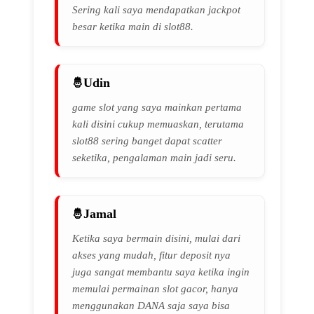
Sering kali saya mendapatkan jackpot
besar ketika main di slot88.
Udin
game slot yang saya mainkan pertama
kali disini cukup memuaskan, terutama
slot88 sering banget dapat scatter
seketika, pengalaman main jadi seru.
Jamal
Ketika saya bermain disini, mulai dari
akses yang mudah, fitur deposit nya
juga sangat membantu saya ketika ingin
memulai permainan slot gacor, hanya
menggunakan DANA saja saya bisa