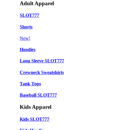
Adult Apparel
SLOT777
Shorts
New!
Hoodies
Long Sleeve SLOT777
Crewneck Sweatshirts
Tank Tops
Baseball SLOT777
Kids Apparel
Kids SLOT777