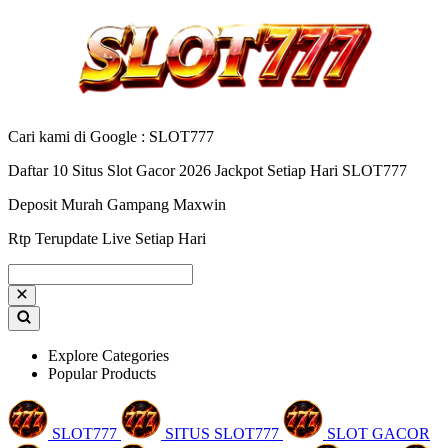
Cari kami di Google : SLOT777
Daftar 10 Situs Slot Gacor 2026 Jackpot Setiap Hari SLOT777
Deposit Murah Gampang Maxwin
Rtp Terupdate Live Setiap Hari
Explore Categories
Popular Products
SLOT777
SITUS SLOT777
SLOT GACOR