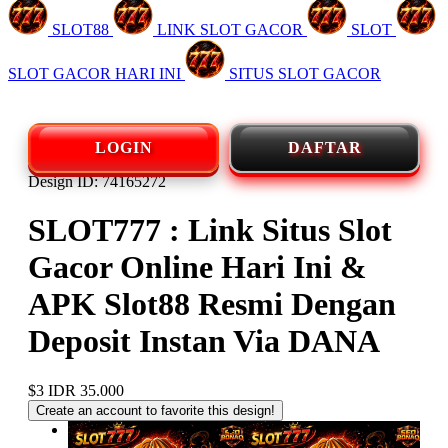
SLOT88
LINK SLOT GACOR
SLOT
SLOT GACOR HARI INI
SITUS SLOT GACOR
LOGIN
DAFTAR
Design ID: 74165272
SLOT777 : Link Situs Slot
Gacor Online Hari Ini &
APK Slot88 Resmi Dengan
Deposit Instan Via DANA
$3
IDR 35.000
Create an account to favorite this design!