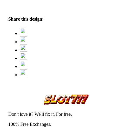
Share this design:
Don't love it? We'll fix it. For free.
100% Free Exchanges.