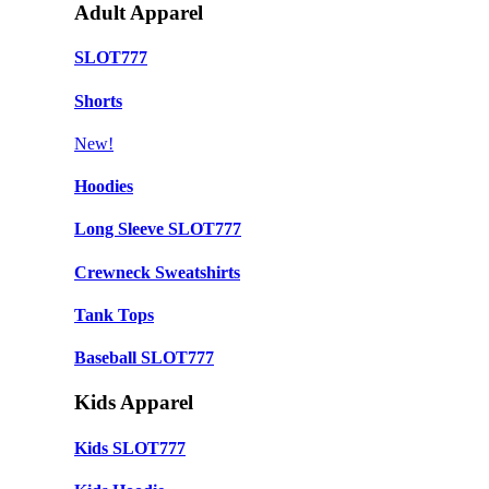
Adult Apparel
SLOT777
Shorts
New!
Hoodies
Long Sleeve SLOT777
Crewneck Sweatshirts
Tank Tops
Baseball SLOT777
Kids Apparel
Kids SLOT777