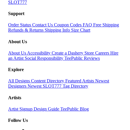
SLOT777
Support
Order Status
Contact Us
Coupon Codes
FAQ
Free Shipping
Refunds & Returns
Shipping Info
Size Chart
About Us
About Us
Accessibility
Create a Dashery Store
Careers
Hire
an Artist
Social Responsibility
TeePublic Reviews
Explore
All Designs
Content Directory
Featured Artists
Newest
Designers
Newest SLOT777
Tag Directory
Artists
Artist Signup
Design Guide
TeePublic Blog
Follow Us