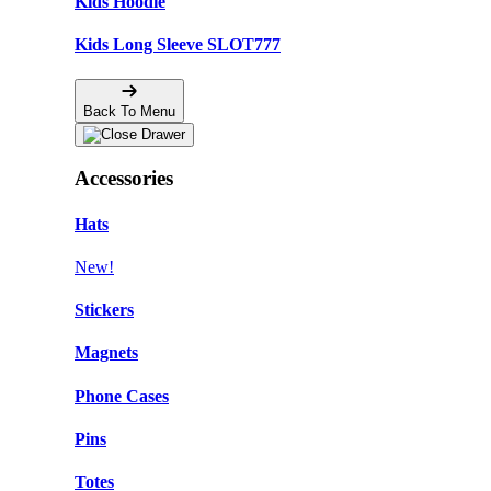
Kids Hoodie
Kids Long Sleeve SLOT777
Back To Menu
Accessories
Hats
New!
Stickers
Magnets
Phone Cases
Pins
Totes