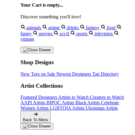
Your Cart is empty...
Discover something you'll love!
animals
anime
drinks
fantasy
food
funny
movies
sci-fi
sports
television
vintage
Shop Designs
New Tees on Sale
Newest Designers
Tag Directory
Artist Collections
Featured Designers
Artists to Watch
Creators to Watch
AAPI Artists
BIPOC Artists
Black Artists
Celebrate
Women Artists
LGBTQIA Artists
Ukrainian Artists
Back To Menu