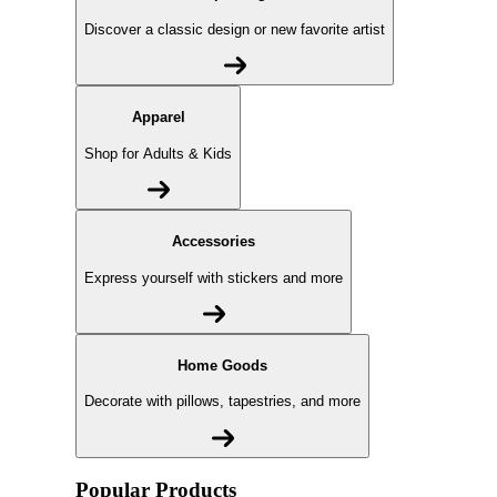
Discover a classic design or new favorite artist
Apparel
Shop for Adults & Kids
Accessories
Express yourself with stickers and more
Home Goods
Decorate with pillows, tapestries, and more
Popular Products