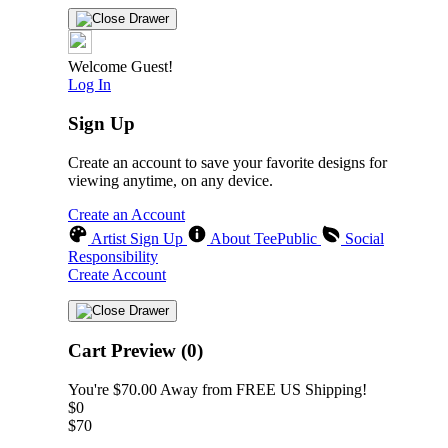
Welcome Guest!
Log In
Sign Up
Create an account to save your favorite designs for
viewing anytime, on any device.
Create an Account
Artist Sign Up
About TeePublic
Social
Responsibility
Create Account
Cart Preview (0)
You're
$70.00
Away from
FREE US Shipping!
$0
$70