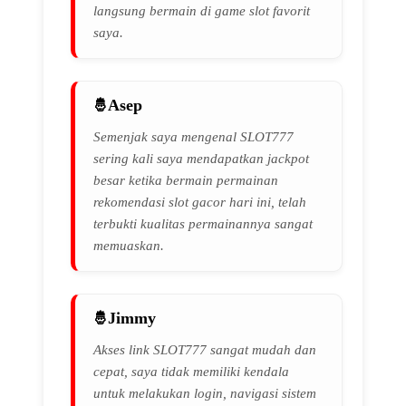
langsung bermain di game slot favorit
saya.
Asep
Semenjak saya mengenal SLOT777
sering kali saya mendapatkan jackpot
besar ketika bermain permainan
rekomendasi slot gacor hari ini, telah
terbukti kualitas permainannya sangat
memuaskan.
Jimmy
Akses link SLOT777 sangat mudah dan
cepat, saya tidak memiliki kendala
untuk melakukan login, navigasi sistem