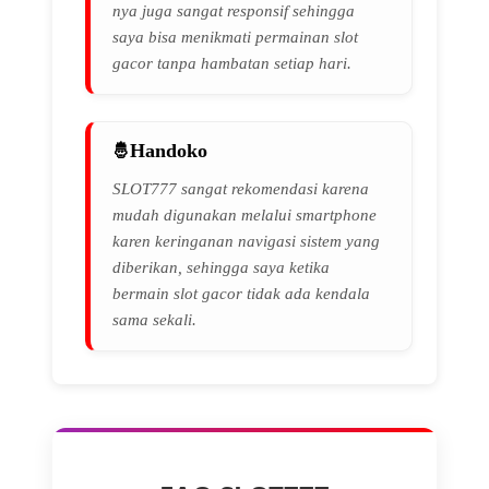
nya juga sangat responsif sehingga
saya bisa menikmati permainan slot
gacor tanpa hambatan setiap hari.
Handoko
SLOT777 sangat rekomendasi karena
mudah digunakan melalui smartphone
karen keringanan navigasi sistem yang
diberikan, sehingga saya ketika
bermain slot gacor tidak ada kendala
sama sekali.