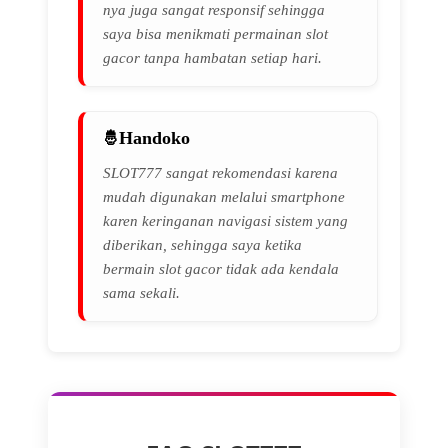
nya juga sangat responsif sehingga
saya bisa menikmati permainan slot
gacor tanpa hambatan setiap hari.
Handoko
SLOT777 sangat rekomendasi karena
mudah digunakan melalui smartphone
karen keringanan navigasi sistem yang
diberikan, sehingga saya ketika
bermain slot gacor tidak ada kendala
sama sekali.