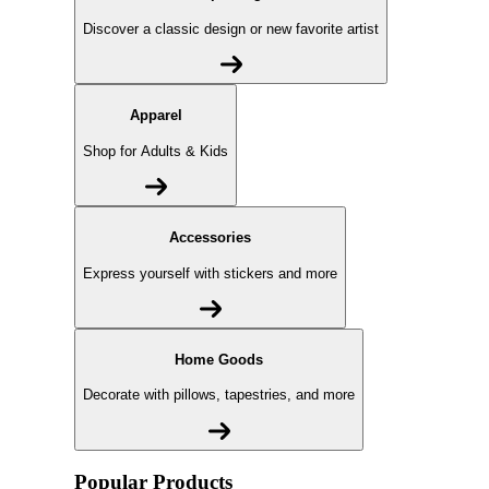
Discover a classic design or new favorite artist
Apparel
Shop for Adults & Kids
Accessories
Express yourself with stickers and more
Home Goods
Decorate with pillows, tapestries, and more
Popular Products