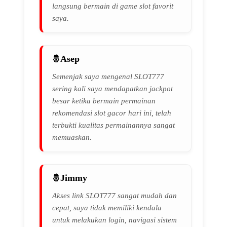
langsung bermain di game slot favorit
saya.
Asep
Semenjak saya mengenal SLOT777
sering kali saya mendapatkan jackpot
besar ketika bermain permainan
rekomendasi slot gacor hari ini, telah
terbukti kualitas permainannya sangat
memuaskan.
Jimmy
Akses link SLOT777 sangat mudah dan
cepat, saya tidak memiliki kendala
untuk melakukan login, navigasi sistem