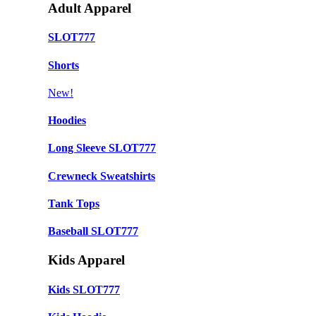
Adult Apparel
SLOT777
Shorts
New!
Hoodies
Long Sleeve SLOT777
Crewneck Sweatshirts
Tank Tops
Baseball SLOT777
Kids Apparel
Kids SLOT777