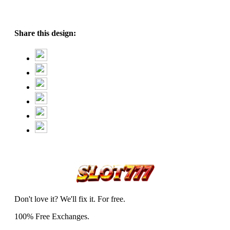
Share this design:
Don't love it? We'll fix it. For free.
100% Free Exchanges.