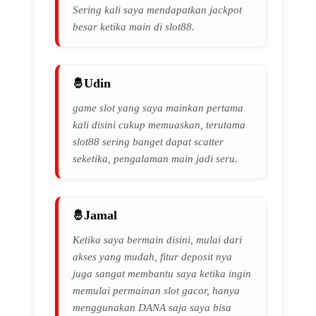
Sering kali saya mendapatkan jackpot
besar ketika main di slot88.
Udin
game slot yang saya mainkan pertama
kali disini cukup memuaskan, terutama
slot88 sering banget dapat scatter
seketika, pengalaman main jadi seru.
Jamal
Ketika saya bermain disini, mulai dari
akses yang mudah, fitur deposit nya
juga sangat membantu saya ketika ingin
memulai permainan slot gacor, hanya
menggunakan DANA saja saya bisa