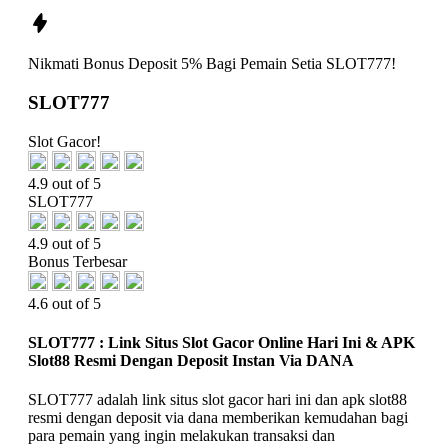
Nikmati
Bonus Deposit 5%
Bagi Pemain Setia
SLOT777!
SLOT777
Slot Gacor!
4.9 out of 5
SLOT777
4.9 out of 5
Bonus Terbesar
4.6 out of 5
SLOT777 : Link Situs Slot Gacor Online Hari Ini & APK
Slot88 Resmi Dengan Deposit Instan Via DANA
SLOT777 adalah link situs slot gacor hari ini dan apk slot88
resmi dengan deposit via dana memberikan kemudahan bagi
para pemain yang ingin melakukan transaksi dan