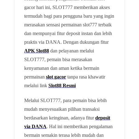
gacor hari ini, SLOT777 memberikan akses
termudah bagi para pengguna baru yang ingin
merasakan sensasi permainan slot777 terbaik
dan mempunyai fitur deposit instan dan lebih
praktis via DANA. Dengan dukungan fitur
APK Slot88
dan pelayanan melalui
SLOT777, pemain bisa merasakan
kenyamanan dan aman ketika bermain
permainan
slot gacor
tanpa rasa khawatir
melalui link
Slot88 Resmi
Melalui SLOT777, para pemain bisa lebih
mudah menyesuaikan pilihan transaksi
berdasarkan keinginan, adanya fitur
deposit
via DANA
. Hal ini memberikan pengalaman
bermain semakin terasa lebih mudah dan