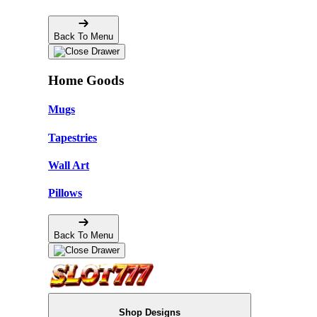
Back To Menu
Home Goods
Mugs
Tapestries
Wall Art
Pillows
Back To Menu
Shop Designs