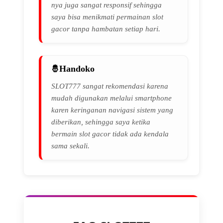
nya juga sangat responsif sehingga
saya bisa menikmati permainan slot
gacor tanpa hambatan setiap hari.
Handoko
SLOT777 sangat rekomendasi karena
mudah digunakan melalui smartphone
karen keringanan navigasi sistem yang
diberikan, sehingga saya ketika
bermain slot gacor tidak ada kendala
sama sekali.