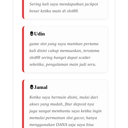
Sering kali saya mendapatkan jackpot
besar ketika main di slot88.
Udin
game slot yang saya mainkan pertama
kali disini cukup memuaskan, terutama
slot88 sering banget dapat scatter
seketika, pengalaman main jadi seru.
Jamal
Ketika saya bermain disini, mulai dari
akses yang mudah, fitur deposit nya
juga sangat membantu saya ketika ingin
memulai permainan slot gacor, hanya
menggunakan DANA saja saya bisa