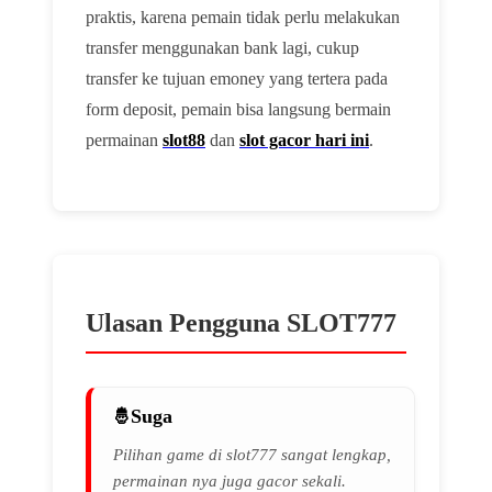
praktis, karena pemain tidak perlu melakukan
transfer menggunakan bank lagi, cukup
transfer ke tujuan emoney yang tertera pada
form deposit, pemain bisa langsung bermain
permainan
slot88
dan
slot gacor hari ini
.
Ulasan Pengguna SLOT777
Suga
Pilihan game di slot777 sangat lengkap,
permainan nya juga gacor sekali.