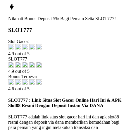
Nikmati
Bonus Deposit 5%
Bagi Pemain Setia
SLOT777!
SLOT777
Slot Gacor!
4.9 out of 5
SLOT777
4.9 out of 5
Bonus Terbesar
4.6 out of 5
SLOT777 : Link Situs Slot Gacor Online Hari Ini & APK
Slot88 Resmi Dengan Deposit Instan Via DANA
SLOT777 adalah link situs slot gacor hari ini dan apk slot88
resmi dengan deposit via dana memberikan kemudahan bagi
para pemain yang ingin melakukan transaksi dan