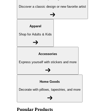
Discover a classic design or new favorite artist
Apparel
Shop for Adults & Kids
Accessories
Express yourself with stickers and more
Home Goods
Decorate with pillows, tapestries, and more
Popular Products