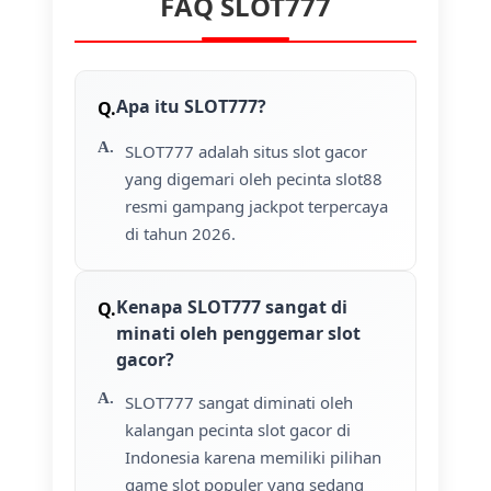
FAQ SLOT777
Apa itu SLOT777?
SLOT777 adalah situs slot gacor
yang digemari oleh pecinta slot88
resmi gampang jackpot terpercaya
di tahun 2026.
Kenapa SLOT777 sangat di
minati oleh penggemar slot
gacor?
SLOT777 sangat diminati oleh
kalangan pecinta slot gacor di
Indonesia karena memiliki pilihan
game slot populer yang sedang