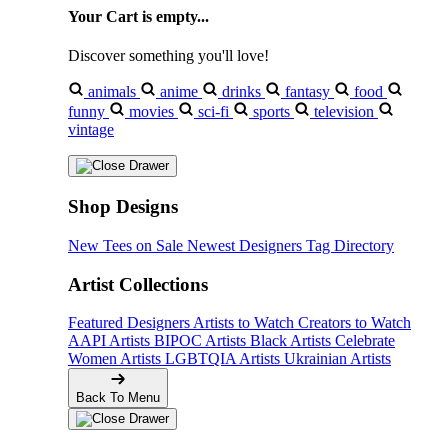
Your Cart is empty...
Discover something you'll love!
animals
anime
drinks
fantasy
food
funny
movies
sci-fi
sports
television
vintage
Shop Designs
New Tees on Sale
Newest Designers
Tag Directory
Artist Collections
Featured Designers
Artists to Watch
Creators to Watch
AAPI Artists
BIPOC Artists
Black Artists
Celebrate
Women Artists
LGBTQIA Artists
Ukrainian Artists
Back To Menu