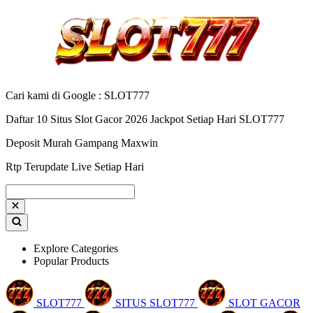
Cari kami di Google : SLOT777
Daftar 10 Situs Slot Gacor 2026 Jackpot Setiap Hari SLOT777
Deposit Murah Gampang Maxwin
Rtp Terupdate Live Setiap Hari
Explore Categories
Popular Products
SLOT777
SITUS SLOT777
SLOT GACOR