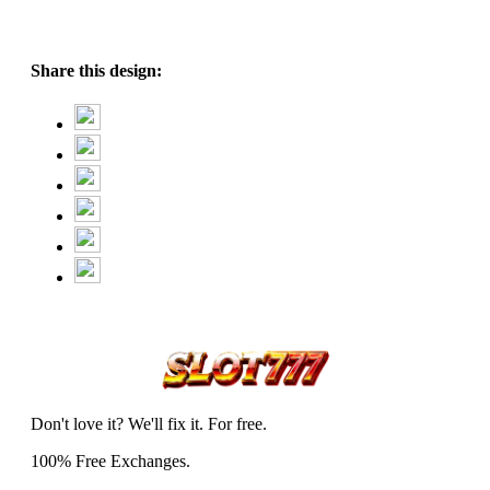
Share this design:
Don't love it? We'll fix it. For free.
100% Free Exchanges.