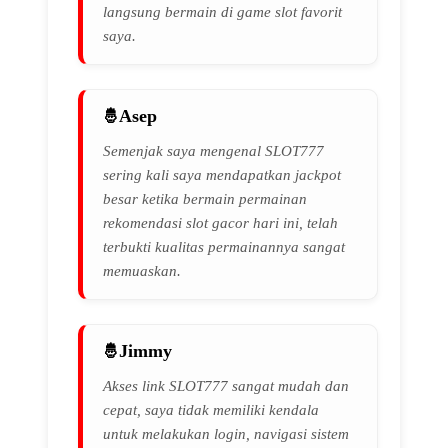
langsung bermain di game slot favorit
saya.
Asep
Semenjak saya mengenal SLOT777
sering kali saya mendapatkan jackpot
besar ketika bermain permainan
rekomendasi slot gacor hari ini, telah
terbukti kualitas permainannya sangat
memuaskan.
Jimmy
Akses link SLOT777 sangat mudah dan
cepat, saya tidak memiliki kendala
untuk melakukan login, navigasi sistem