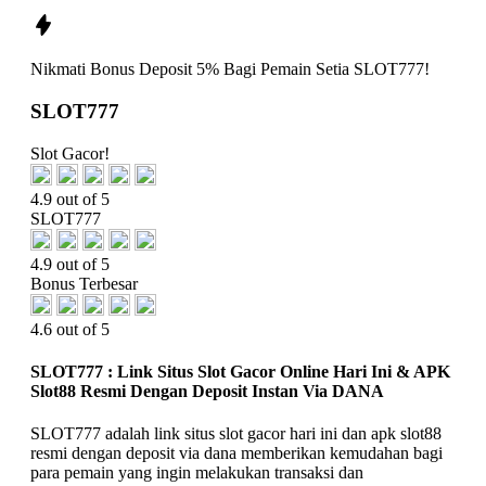
Nikmati
Bonus Deposit 5%
Bagi Pemain Setia
SLOT777!
SLOT777
Slot Gacor!
4.9 out of 5
SLOT777
4.9 out of 5
Bonus Terbesar
4.6 out of 5
SLOT777 : Link Situs Slot Gacor Online Hari Ini & APK
Slot88 Resmi Dengan Deposit Instan Via DANA
SLOT777 adalah link situs slot gacor hari ini dan apk slot88
resmi dengan deposit via dana memberikan kemudahan bagi
para pemain yang ingin melakukan transaksi dan