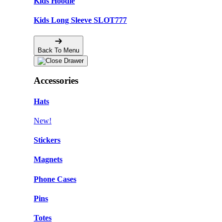
Kids Hoodie
Kids Long Sleeve SLOT777
Back To Menu
Accessories
Hats
New!
Stickers
Magnets
Phone Cases
Pins
Totes