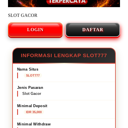
SLOT GACOR
LOGIN
DAFTAR
INFORMASI LENGKAP SLOT777
Nama Situs
SLOT777
Jenis Pasaran
Slot Gacor
Minimal Deposit
IDR 35,000
Minimal Withdraw