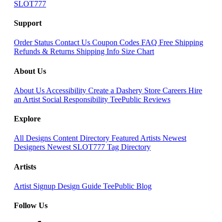
SLOT777
Support
Order Status
Contact Us
Coupon Codes
FAQ
Free Shipping
Refunds & Returns
Shipping Info
Size Chart
About Us
About Us
Accessibility
Create a Dashery Store
Careers
Hire
an Artist
Social Responsibility
TeePublic Reviews
Explore
All Designs
Content Directory
Featured Artists
Newest
Designers
Newest SLOT777
Tag Directory
Artists
Artist Signup
Design Guide
TeePublic Blog
Follow Us