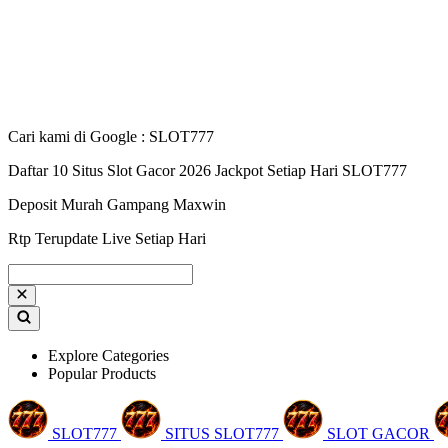
Cari kami di Google : SLOT777
Daftar 10 Situs Slot Gacor 2026 Jackpot Setiap Hari SLOT777
Deposit Murah Gampang Maxwin
Rtp Terupdate Live Setiap Hari
Explore Categories
Popular Products
SLOT777
SITUS SLOT777
SLOT GACOR