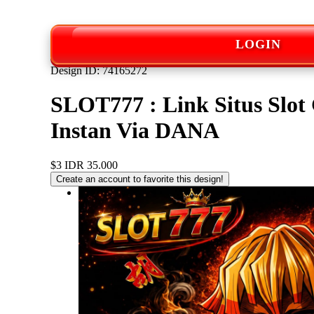
LOGIN
Design ID: 74165272
SLOT777 : Link Situs Slot
Instan Via DANA
$3
IDR 35.000
Create an account to favorite this design!