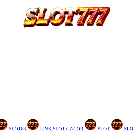
SLOT88
LINK SLOT GACOR
SLOT
SLO