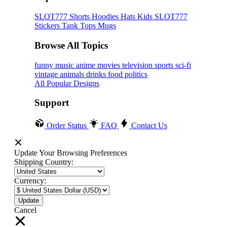
SLOT777
Shorts
Hoodies
Hats
Kids SLOT777
Stickers
Tank Tops
Mugs
Browse All Topics
funny
music
anime
movies
television
sports
sci-fi
vintage
animals
drinks
food
politics
All Popular Designs
Support
Order Status
FAQ
Contact Us
Update Your Browsing Preferences
Shipping Country:
Currency:
Cancel