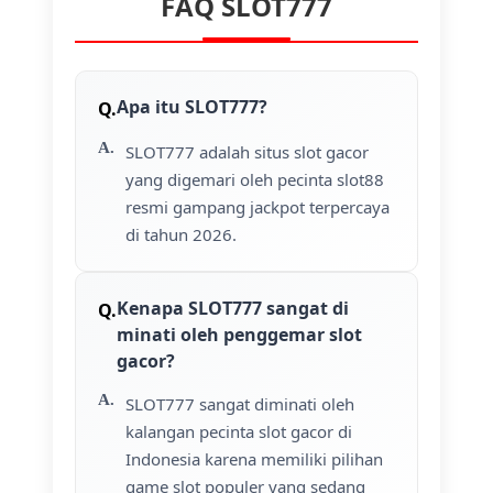
FAQ SLOT777
Apa itu SLOT777?
SLOT777 adalah situs slot gacor
yang digemari oleh pecinta slot88
resmi gampang jackpot terpercaya
di tahun 2026.
Kenapa SLOT777 sangat di
minati oleh penggemar slot
gacor?
SLOT777 sangat diminati oleh
kalangan pecinta slot gacor di
Indonesia karena memiliki pilihan
game slot populer yang sedang