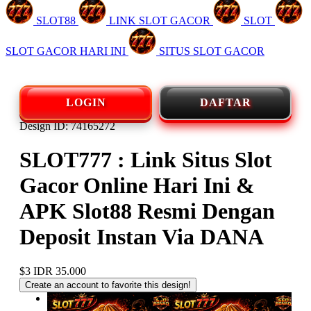
SLOT88
LINK SLOT GACOR
SLOT
SLOT GACOR HARI INI
SITUS SLOT GACOR
LOGIN
DAFTAR
Design ID: 74165272
SLOT777 : Link Situs Slot
Gacor Online Hari Ini &
APK Slot88 Resmi Dengan
Deposit Instan Via DANA
$3
IDR 35.000
Create an account to favorite this design!