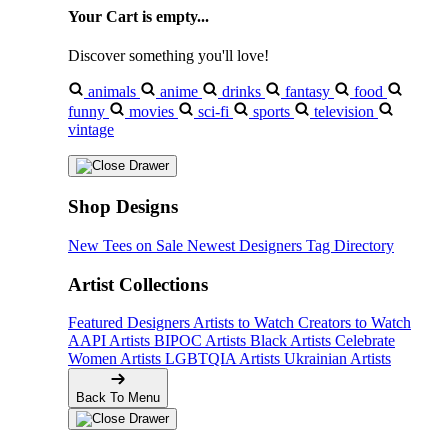
Your Cart is empty...
Discover something you'll love!
animals
anime
drinks
fantasy
food
funny
movies
sci-fi
sports
television
vintage
Shop Designs
New Tees on Sale
Newest Designers
Tag Directory
Artist Collections
Featured Designers
Artists to Watch
Creators to Watch
AAPI Artists
BIPOC Artists
Black Artists
Celebrate
Women Artists
LGBTQIA Artists
Ukrainian Artists
Back To Menu