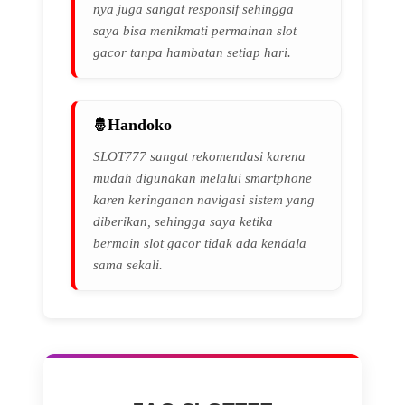
nya juga sangat responsif sehingga
saya bisa menikmati permainan slot
gacor tanpa hambatan setiap hari.
Handoko
SLOT777 sangat rekomendasi karena
mudah digunakan melalui smartphone
karen keringanan navigasi sistem yang
diberikan, sehingga saya ketika
bermain slot gacor tidak ada kendala
sama sekali.