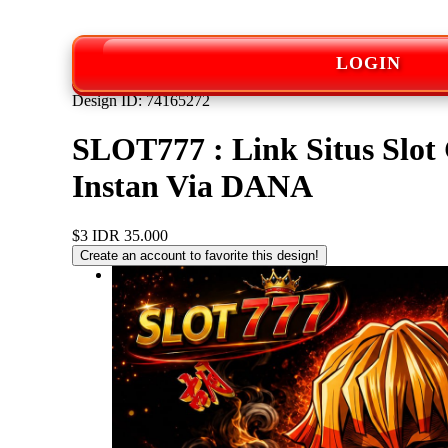
LOGIN
Design ID: 74165272
SLOT777 : Link Situs Slot
Instan Via DANA
$3
IDR 35.000
Create an account to favorite this design!