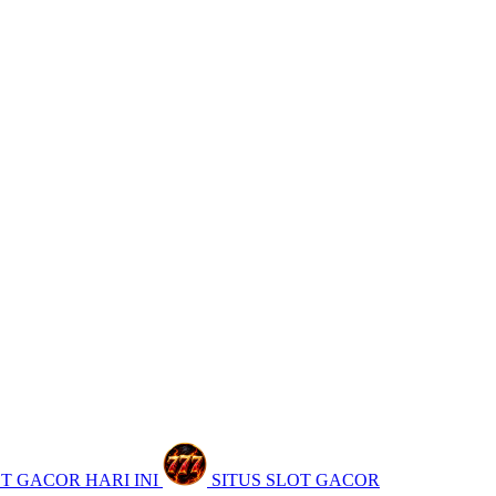
T GACOR HARI INI
SITUS SLOT GACOR