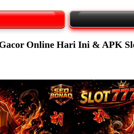
 Gacor Online Hari Ini & APK S