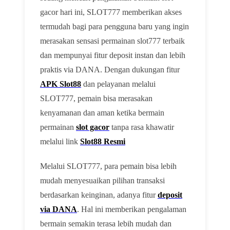
gacor hari ini, SLOT777 memberikan akses
termudah bagi para pengguna baru yang ingin
merasakan sensasi permainan slot777 terbaik
dan mempunyai fitur deposit instan dan lebih
praktis via DANA. Dengan dukungan fitur
APK Slot88
dan pelayanan melalui
SLOT777, pemain bisa merasakan
kenyamanan dan aman ketika bermain
permainan
slot gacor
tanpa rasa khawatir
melalui link
Slot88 Resmi
Melalui SLOT777, para pemain bisa lebih
mudah menyesuaikan pilihan transaksi
berdasarkan keinginan, adanya fitur
deposit
via DANA
. Hal ini memberikan pengalaman
bermain semakin terasa lebih mudah dan