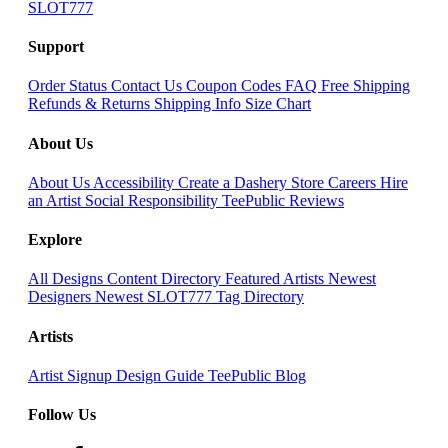
SLOT777
Support
Order Status
Contact Us
Coupon Codes
FAQ
Free Shipping
Refunds & Returns
Shipping Info
Size Chart
About Us
About Us
Accessibility
Create a Dashery Store
Careers
Hire
an Artist
Social Responsibility
TeePublic Reviews
Explore
All Designs
Content Directory
Featured Artists
Newest
Designers
Newest SLOT777
Tag Directory
Artists
Artist Signup
Design Guide
TeePublic Blog
Follow Us