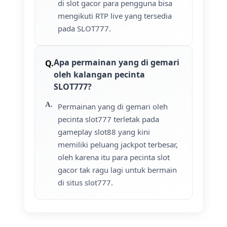
di slot gacor para pengguna bisa
mengikuti RTP live yang tersedia
pada SLOT777.
Apa permainan yang di gemari
oleh kalangan pecinta
SLOT777?
Permainan yang di gemari oleh
pecinta slot777 terletak pada
gameplay slot88 yang kini
memiliki peluang jackpot terbesar,
oleh karena itu para pecinta slot
gacor tak ragu lagi untuk bermain
di situs slot777.