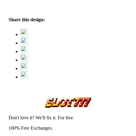
Share this design:
Don't love it? We'll fix it. For free.
100% Free Exchanges.