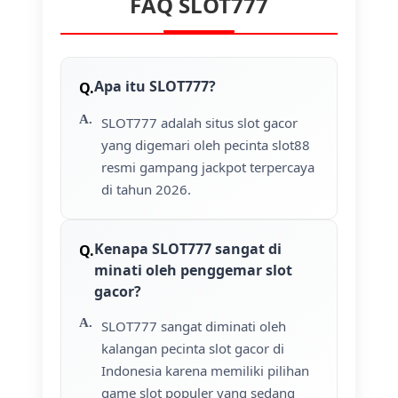
FAQ SLOT777
Apa itu SLOT777?
SLOT777 adalah situs slot gacor
yang digemari oleh pecinta slot88
resmi gampang jackpot terpercaya
di tahun 2026.
Kenapa SLOT777 sangat di
minati oleh penggemar slot
gacor?
SLOT777 sangat diminati oleh
kalangan pecinta slot gacor di
Indonesia karena memiliki pilihan
game slot populer yang sedang