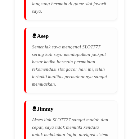
langsung bermain di game slot favorit
saya.
Asep
Semenjak saya mengenal SLOT777
sering kali saya mendapatkan jackpot
besar ketika bermain permainan
rekomendasi slot gacor hari ini, telah
terbukti kualitas permainannya sangat
memuaskan.
Jimmy
Akses link SLOT777 sangat mudah dan
cepat, saya tidak memiliki kendala
untuk melakukan login, navigasi sistem