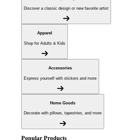
Discover a classic design or new favorite artist
Apparel
Shop for Adults & Kids
Accessories
Express yourself with stickers and more
Home Goods
Decorate with pillows, tapestries, and more
Popular Products