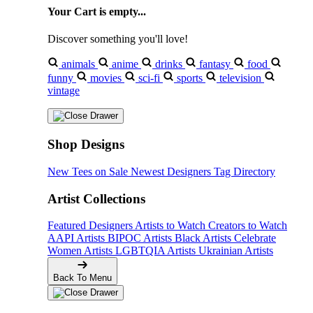
Your Cart is empty...
Discover something you'll love!
animals
anime
drinks
fantasy
food
funny
movies
sci-fi
sports
television
vintage
Shop Designs
New Tees on Sale
Newest Designers
Tag Directory
Artist Collections
Featured Designers
Artists to Watch
Creators to Watch
AAPI Artists
BIPOC Artists
Black Artists
Celebrate
Women Artists
LGBTQIA Artists
Ukrainian Artists
Back To Menu