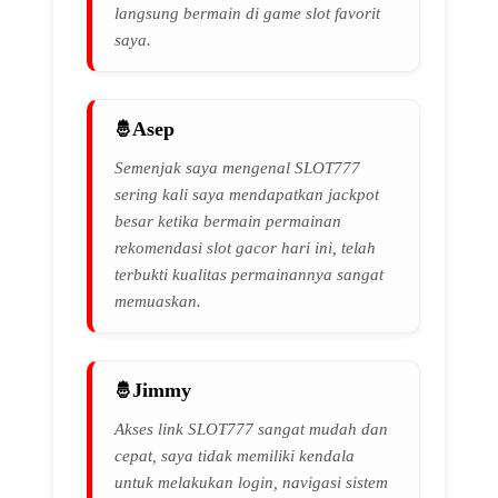
langsung bermain di game slot favorit
saya.
Asep
Semenjak saya mengenal SLOT777
sering kali saya mendapatkan jackpot
besar ketika bermain permainan
rekomendasi slot gacor hari ini, telah
terbukti kualitas permainannya sangat
memuaskan.
Jimmy
Akses link SLOT777 sangat mudah dan
cepat, saya tidak memiliki kendala
untuk melakukan login, navigasi sistem