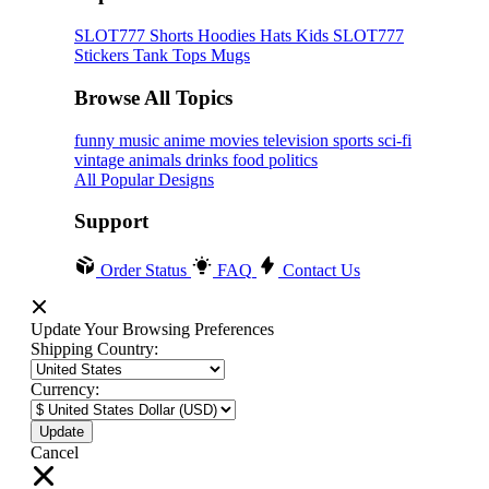
SLOT777
Shorts
Hoodies
Hats
Kids SLOT777
Stickers
Tank Tops
Mugs
Browse All Topics
funny
music
anime
movies
television
sports
sci-fi
vintage
animals
drinks
food
politics
All Popular Designs
Support
Order Status
FAQ
Contact Us
Update Your Browsing Preferences
Shipping Country:
Currency:
Cancel