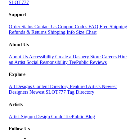
SLOT777
Support
Order Status
Contact Us
Coupon Codes
FAQ
Free Shipping
Refunds & Returns
Shipping Info
Size Chart
About Us
About Us
Accessibility
Create a Dashery Store
Careers
Hire
an Artist
Social Responsibility
TeePublic Reviews
Explore
All Designs
Content Directory
Featured Artists
Newest
Designers
Newest SLOT777
Tag Directory
Artists
Artist Signup
Design Guide
TeePublic Blog
Follow Us