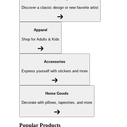
Discover a classic design or new favorite artist
Apparel
Shop for Adults & Kids
Accessories
Express yourself with stickers and more
Home Goods
Decorate with pillows, tapestries, and more
Popular Products