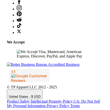
We Accept
© TP Apparel LLC 2012 - 2025
United States - $ USD
Product Safety
Intellectual Property Policy
CA: Do Not Sell
My Personal Information
Privacy Policy
Terms