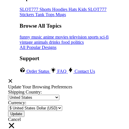
SLOT777
Shorts
Hoodies
Hats
Kids SLOT777
Stickers
Tank Tops
Mugs
Browse All Topics
funny
music
anime
movies
television
sports
sci-fi
vintage
animals
drinks
food
politics
All Popular Designs
Support
Order Status
FAQ
Contact Us
Update Your Browsing Preferences
Shipping Country:
Currency:
Cancel