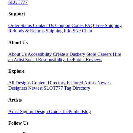
SLOT777
Support
Order Status
Contact Us
Coupon Codes
FAQ
Free Shipping
Refunds & Returns
Shipping Info
Size Chart
About Us
About Us
Accessibility
Create a Dashery Store
Careers
Hire
an Artist
Social Responsibility
TeePublic Reviews
Explore
All Designs
Content Directory
Featured Artists
Newest
Designers
Newest SLOT777
Tag Directory
Artists
Artist Signup
Design Guide
TeePublic Blog
Follow Us