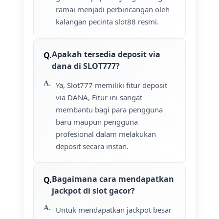
ramai menjadi perbincangan oleh
kalangan pecinta slot88 resmi.
Apakah tersedia deposit via
dana di SLOT777?
Ya, Slot777 memiliki fitur deposit
via DANA, Fitur ini sangat
membantu bagi para pengguna
baru maupun pengguna
profesional dalam melakukan
deposit secara instan.
Bagaimana cara mendapatkan
jackpot di slot gacor?
Untuk mendapatkan jackpot besar