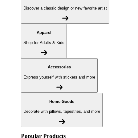
Discover a classic design or new favorite artist
Apparel
Shop for Adults & Kids
Accessories
Express yourself with stickers and more
Home Goods
Decorate with pillows, tapestries, and more
Popular Products