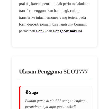
praktis, karena pemain tidak perlu melakukan
transfer menggunakan bank lagi, cukup
transfer ke tujuan emoney yang tertera pada
form deposit, pemain bisa langsung bermain
permainan
slot88
dan
slot gacor hari ini
.
Ulasan Pengguna SLOT777
Suga
Pilihan game di slot777 sangat lengkap,
permainan nya juga gacor sekali.