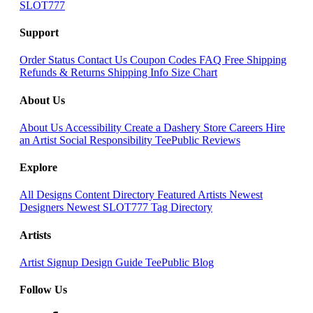
SLOT777
Support
Order Status
Contact Us
Coupon Codes
FAQ
Free Shipping
Refunds & Returns
Shipping Info
Size Chart
About Us
About Us
Accessibility
Create a Dashery Store
Careers
Hire
an Artist
Social Responsibility
TeePublic Reviews
Explore
All Designs
Content Directory
Featured Artists
Newest
Designers
Newest SLOT777
Tag Directory
Artists
Artist Signup
Design Guide
TeePublic Blog
Follow Us