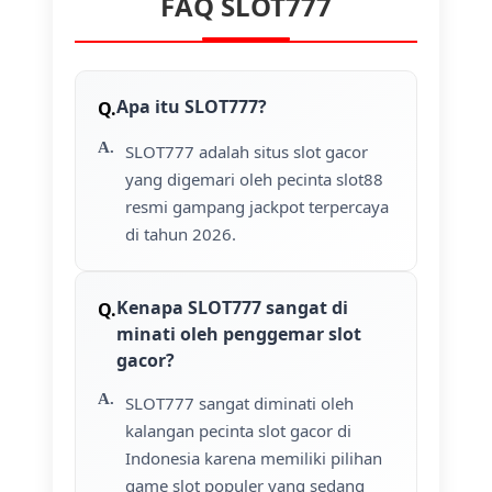
FAQ SLOT777
Apa itu SLOT777?
SLOT777 adalah situs slot gacor
yang digemari oleh pecinta slot88
resmi gampang jackpot terpercaya
di tahun 2026.
Kenapa SLOT777 sangat di
minati oleh penggemar slot
gacor?
SLOT777 sangat diminati oleh
kalangan pecinta slot gacor di
Indonesia karena memiliki pilihan
game slot populer yang sedang