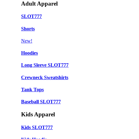
Adult Apparel
SLOT777
Shorts
New!
Hoodies
Long Sleeve SLOT777
Crewneck Sweatshirts
Tank Tops
Baseball SLOT777
Kids Apparel
Kids SLOT777