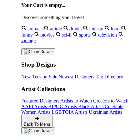
Your Cart is empty...
Discover something you'll love!
animals
anime
drinks
fantasy
food
funny
movies
sci-fi
sports
television
vintage
Shop Designs
New Tees on Sale
Newest Designers
Tag Directory
Artist Collections
Featured Designers
Artists to Watch
Creators to Watch
AAPI Artists
BIPOC Artists
Black Artists
Celebrate
Women Artists
LGBTQIA Artists
Ukrainian Artists
Back To Menu