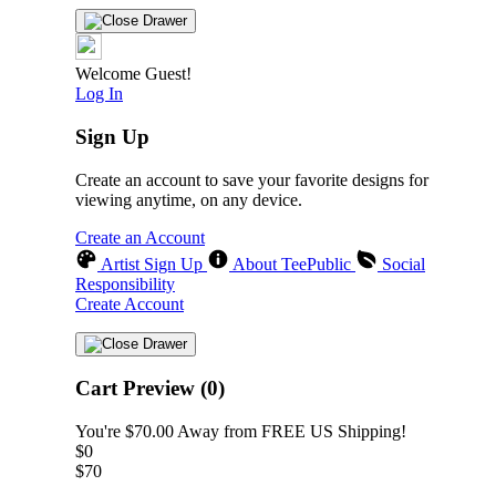
Welcome Guest!
Log In
Sign Up
Create an account to save your favorite designs for
viewing anytime, on any device.
Create an Account
Artist Sign Up
About TeePublic
Social
Responsibility
Create Account
Cart Preview (0)
You're
$70.00
Away from
FREE US Shipping!
$0
$70