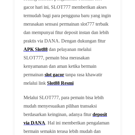
gacor hari ini, SLOT777 memberikan akses
termudah bagi para pengguna baru yang ingin
merasakan sensasi permainan slot777 terbaik
dan mempunyai fitur deposit instan dan lebih
praktis via DANA. Dengan dukungan fitur
APK Slot88
dan pelayanan melalui
SLOT777, pemain bisa merasakan
kenyamanan dan aman ketika bermain
permainan
slot gacor
tanpa rasa khawatir
melalui link
Slot88 Resmi
Melalui SLOT777, para pemain bisa lebih
mudah menyesuaikan pilihan transaksi
berdasarkan keinginan, adanya fitur
deposit
via DANA
. Hal ini memberikan pengalaman
bermain semakin terasa lebih mudah dan