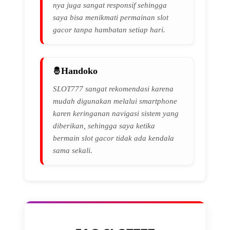
nya juga sangat responsif sehingga
saya bisa menikmati permainan slot
gacor tanpa hambatan setiap hari.
Handoko
SLOT777 sangat rekomendasi karena
mudah digunakan melalui smartphone
karen keringanan navigasi sistem yang
diberikan, sehingga saya ketika
bermain slot gacor tidak ada kendala
sama sekali.