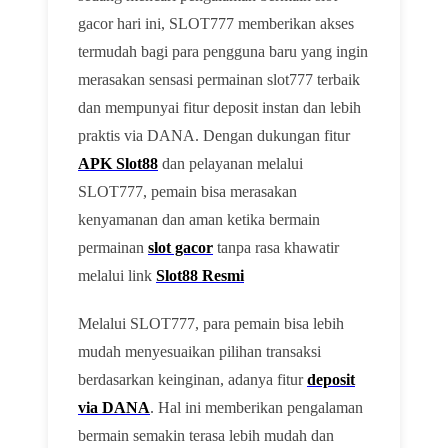
gacor hari ini, SLOT777 memberikan akses
termudah bagi para pengguna baru yang ingin
merasakan sensasi permainan slot777 terbaik
dan mempunyai fitur deposit instan dan lebih
praktis via DANA. Dengan dukungan fitur
APK Slot88
dan pelayanan melalui
SLOT777, pemain bisa merasakan
kenyamanan dan aman ketika bermain
permainan
slot gacor
tanpa rasa khawatir
melalui link
Slot88 Resmi
Melalui SLOT777, para pemain bisa lebih
mudah menyesuaikan pilihan transaksi
berdasarkan keinginan, adanya fitur
deposit
via DANA
. Hal ini memberikan pengalaman
bermain semakin terasa lebih mudah dan