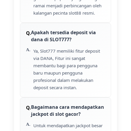
ramai menjadi perbincangan oleh
kalangan pecinta slot88 resmi.
Apakah tersedia deposit via
dana di SLOT777?
Ya, Slot777 memiliki fitur deposit
via DANA, Fitur ini sangat
membantu bagi para pengguna
baru maupun pengguna
profesional dalam melakukan
deposit secara instan.
Bagaimana cara mendapatkan
jackpot di slot gacor?
Untuk mendapatkan jackpot besar