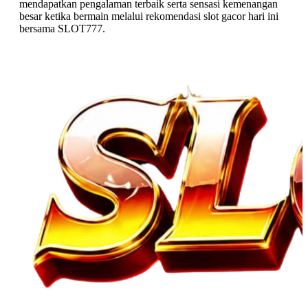
mendapatkan pengalaman terbaik serta sensasi kemenangan
besar ketika bermain melalui rekomendasi slot gacor hari ini
bersama SLOT777.