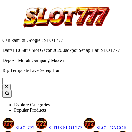
Cari kami di Google : SLOT777
Daftar 10 Situs Slot Gacor 2026 Jackpot Setiap Hari SLOT777
Deposit Murah Gampang Maxwin
Rtp Terupdate Live Setiap Hari
Explore Categories
Popular Products
SLOT777
SITUS SLOT777
SLOT GACOR