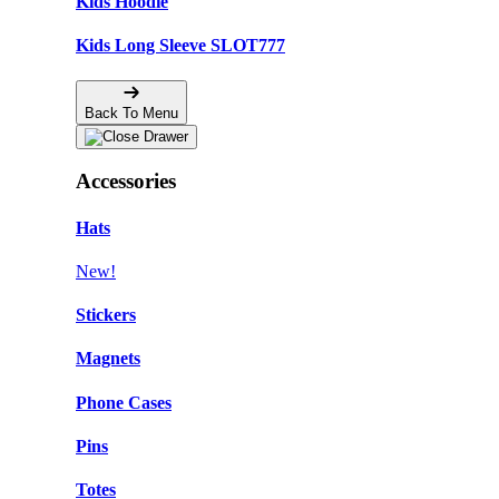
Kids Hoodie
Kids Long Sleeve SLOT777
Back To Menu
Accessories
Hats
New!
Stickers
Magnets
Phone Cases
Pins
Totes