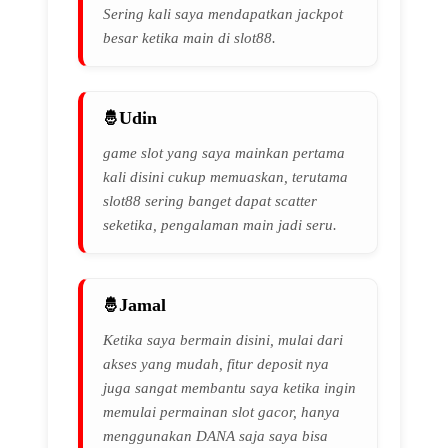
Sering kali saya mendapatkan jackpot
besar ketika main di slot88.
Udin
game slot yang saya mainkan pertama
kali disini cukup memuaskan, terutama
slot88 sering banget dapat scatter
seketika, pengalaman main jadi seru.
Jamal
Ketika saya bermain disini, mulai dari
akses yang mudah, fitur deposit nya
juga sangat membantu saya ketika ingin
memulai permainan slot gacor, hanya
menggunakan DANA saja saya bisa