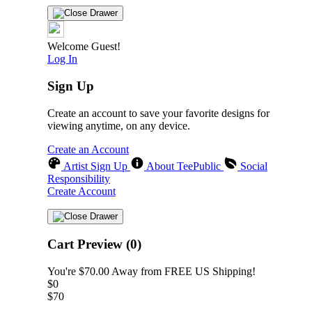
Welcome Guest!
Log In
Sign Up
Create an account to save your favorite designs for
viewing anytime, on any device.
Create an Account
Artist Sign Up
About TeePublic
Social
Responsibility
Create Account
Cart Preview (0)
You're
$70.00
Away from
FREE US Shipping!
$0
$70