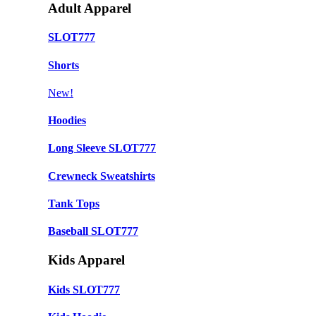
Adult Apparel
SLOT777
Shorts
New!
Hoodies
Long Sleeve SLOT777
Crewneck Sweatshirts
Tank Tops
Baseball SLOT777
Kids Apparel
Kids SLOT777