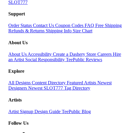
SLOT777
Support
Order Status
Contact Us
Coupon Codes
FAQ
Free Shipping
Refunds & Returns
Shipping Info
Size Chart
About Us
About Us
Accessibility
Create a Dashery Store
Careers
Hire
an Artist
Social Responsibility
TeePublic Reviews
Explore
All Designs
Content Directory
Featured Artists
Newest
Designers
Newest SLOT777
Tag Directory
Artists
Artist Signup
Design Guide
TeePublic Blog
Follow Us