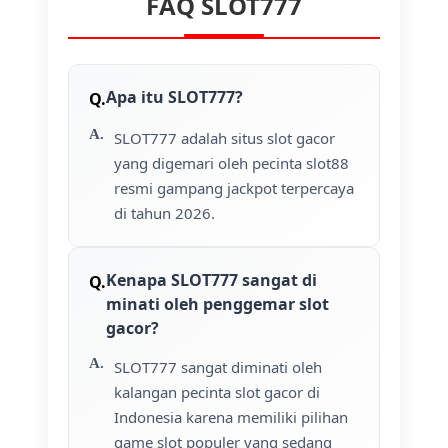
FAQ SLOT777
Apa itu SLOT777?
SLOT777 adalah situs slot gacor
yang digemari oleh pecinta slot88
resmi gampang jackpot terpercaya
di tahun 2026.
Kenapa SLOT777 sangat di
minati oleh penggemar slot
gacor?
SLOT777 sangat diminati oleh
kalangan pecinta slot gacor di
Indonesia karena memiliki pilihan
game slot populer yang sedang