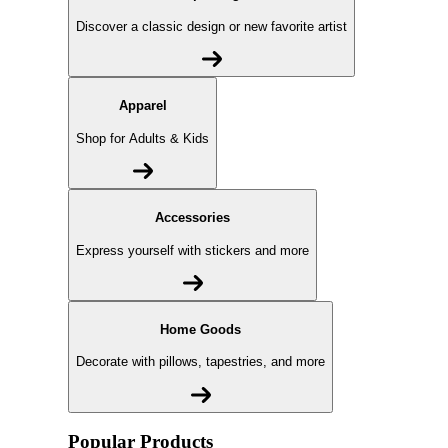
Discover a classic design or new favorite artist
Apparel
Shop for Adults & Kids
Accessories
Express yourself with stickers and more
Home Goods
Decorate with pillows, tapestries, and more
Popular Products