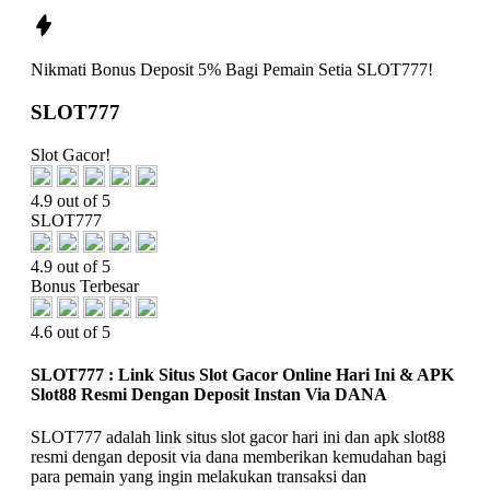
Nikmati
Bonus Deposit 5%
Bagi Pemain Setia
SLOT777!
SLOT777
Slot Gacor!
4.9 out of 5
SLOT777
4.9 out of 5
Bonus Terbesar
4.6 out of 5
SLOT777 : Link Situs Slot Gacor Online Hari Ini & APK
Slot88 Resmi Dengan Deposit Instan Via DANA
SLOT777 adalah link situs slot gacor hari ini dan apk slot88
resmi dengan deposit via dana memberikan kemudahan bagi
para pemain yang ingin melakukan transaksi dan