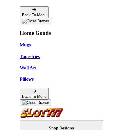
Back To Menu
Home Goods
Mugs
Tapestries
Wall Art
Pillows
Back To Menu
Shop Designs