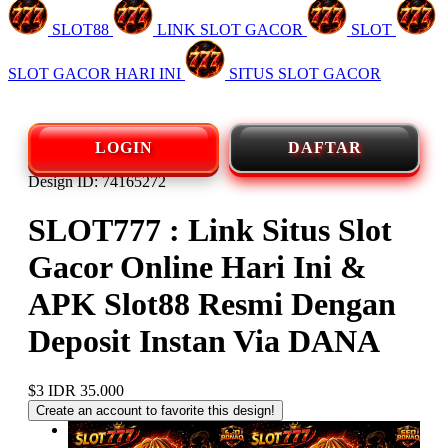
SLOT88
LINK SLOT GACOR
SLOT
SLOT GACOR HARI INI
SITUS SLOT GACOR
LOGIN
DAFTAR
Design ID: 74165272
SLOT777 : Link Situs Slot
Gacor Online Hari Ini &
APK Slot88 Resmi Dengan
Deposit Instan Via DANA
$3
IDR 35.000
Create an account to favorite this design!