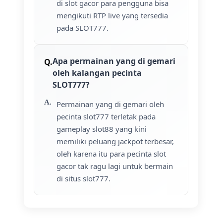
di slot gacor para pengguna bisa
mengikuti RTP live yang tersedia
pada SLOT777.
Apa permainan yang di gemari
oleh kalangan pecinta
SLOT777?
Permainan yang di gemari oleh
pecinta slot777 terletak pada
gameplay slot88 yang kini
memiliki peluang jackpot terbesar,
oleh karena itu para pecinta slot
gacor tak ragu lagi untuk bermain
di situs slot777.