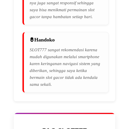
nya juga sangat responsif sehingga
saya bisa menikmati permainan slot
gacor tanpa hambatan setiap hari.
Handoko
SLOT777 sangat rekomendasi karena
mudah digunakan melalui smartphone
karen keringanan navigasi sistem yang
diberikan, sehingga saya ketika
bermain slot gacor tidak ada kendala
sama sekali.