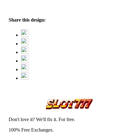
Share this design:
Don't love it? We'll fix it. For free.
100% Free Exchanges.