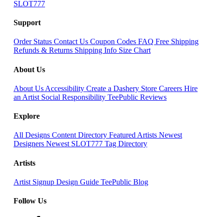
SLOT777
Support
Order Status
Contact Us
Coupon Codes
FAQ
Free Shipping
Refunds & Returns
Shipping Info
Size Chart
About Us
About Us
Accessibility
Create a Dashery Store
Careers
Hire
an Artist
Social Responsibility
TeePublic Reviews
Explore
All Designs
Content Directory
Featured Artists
Newest
Designers
Newest SLOT777
Tag Directory
Artists
Artist Signup
Design Guide
TeePublic Blog
Follow Us