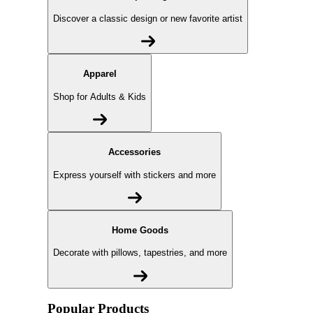
Discover a classic design or new favorite artist
Apparel
Shop for Adults & Kids
Accessories
Express yourself with stickers and more
Home Goods
Decorate with pillows, tapestries, and more
Popular Products