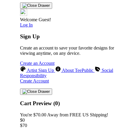
Welcome Guest!
Log In
Sign Up
Create an account to save your favorite designs for
viewing anytime, on any device.
Create an Account
Artist Sign Up
About TeePublic
Social
Responsibility
Create Account
Cart Preview (0)
You're
$70.00
Away from
FREE US Shipping!
$0
$70