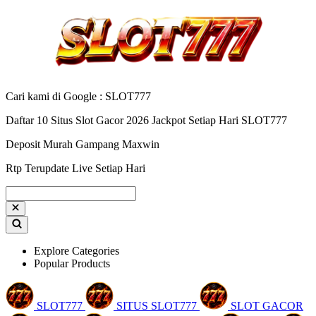
Cari kami di Google : SLOT777
Daftar 10 Situs Slot Gacor 2026 Jackpot Setiap Hari SLOT777
Deposit Murah Gampang Maxwin
Rtp Terupdate Live Setiap Hari
Explore Categories
Popular Products
SLOT777
SITUS SLOT777
SLOT GACOR