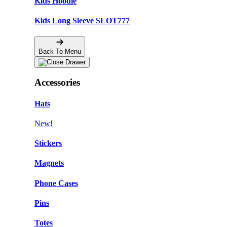
Kids Hoodie
Kids Long Sleeve SLOT777
Back To Menu
Accessories
Hats
New!
Stickers
Magnets
Phone Cases
Pins
Totes