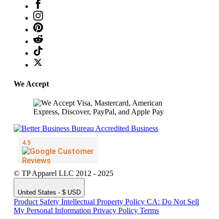
We Accept
© TP Apparel LLC 2012 - 2025
United States - $ USD
Product Safety
Intellectual Property Policy
CA: Do Not Sell
My Personal Information
Privacy Policy
Terms