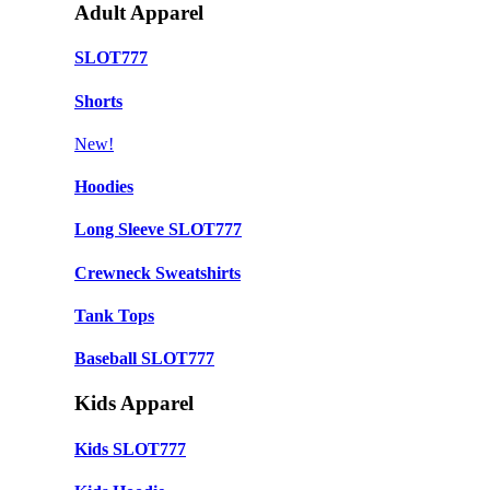
Adult Apparel
SLOT777
Shorts
New!
Hoodies
Long Sleeve SLOT777
Crewneck Sweatshirts
Tank Tops
Baseball SLOT777
Kids Apparel
Kids SLOT777