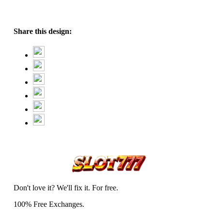
Share this design:
Don't love it? We'll fix it. For free.
100% Free Exchanges.