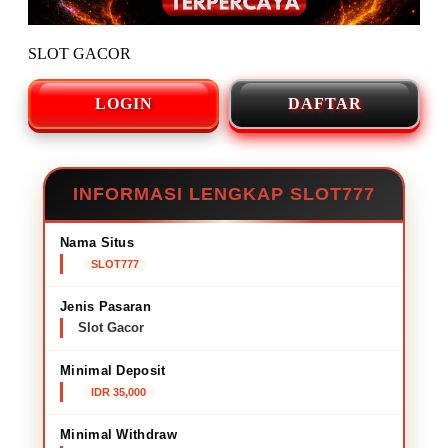
SLOT GACOR
LOGIN
DAFTAR
INFORMASI LENGKAP SLOT777
Nama Situs
SLOT777
Jenis Pasaran
Slot Gacor
Minimal Deposit
IDR 35,000
Minimal Withdraw