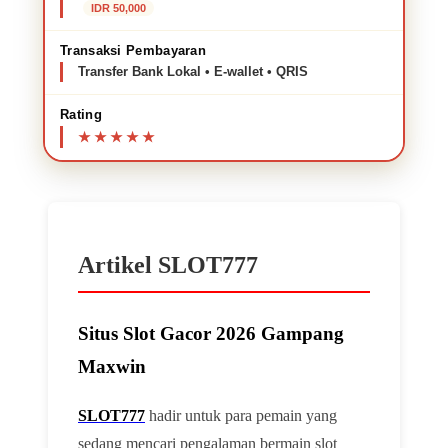
IDR 50,000
Transaksi Pembayaran
Transfer Bank Lokal • E-wallet • QRIS
Rating
Artikel SLOT777
Situs Slot Gacor 2026 Gampang
Maxwin
SLOT777
hadir untuk para pemain yang
sedang mencari pengalaman bermain slot