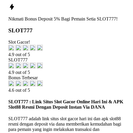
Nikmati
Bonus Deposit 5%
Bagi Pemain Setia
SLOT777!
SLOT777
Slot Gacor!
4.9 out of 5
SLOT777
4.9 out of 5
Bonus Terbesar
4.6 out of 5
SLOT777 : Link Situs Slot Gacor Online Hari Ini & APK
Slot88 Resmi Dengan Deposit Instan Via DANA
SLOT777 adalah link situs slot gacor hari ini dan apk slot88
resmi dengan deposit via dana memberikan kemudahan bagi
para pemain yang ingin melakukan transaksi dan