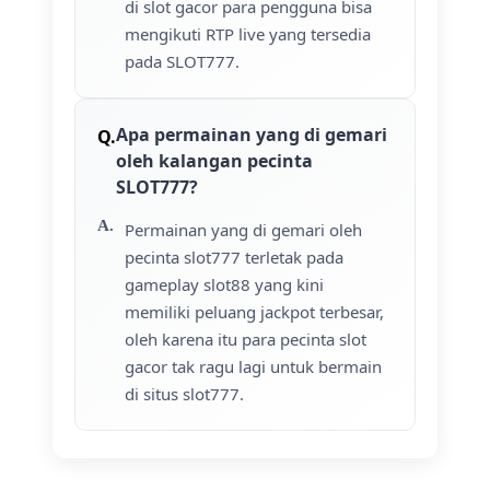
di slot gacor para pengguna bisa
mengikuti RTP live yang tersedia
pada SLOT777.
Apa permainan yang di gemari
oleh kalangan pecinta
SLOT777?
Permainan yang di gemari oleh
pecinta slot777 terletak pada
gameplay slot88 yang kini
memiliki peluang jackpot terbesar,
oleh karena itu para pecinta slot
gacor tak ragu lagi untuk bermain
di situs slot777.