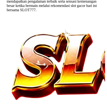
mendapatkan pengalaman terbaik serta sensasi kemenangan
besar ketika bermain melalui rekomendasi slot gacor hari ini
bersama SLOT777.