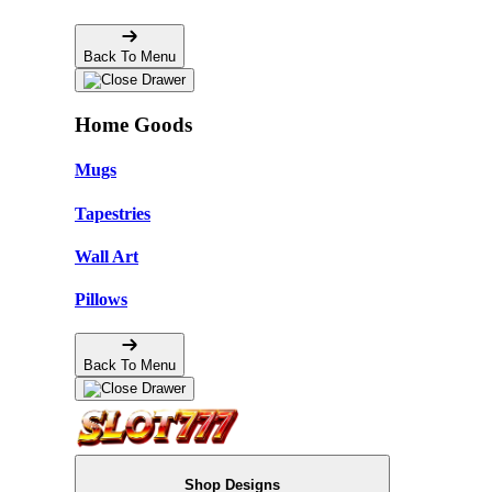
Back To Menu
Home Goods
Mugs
Tapestries
Wall Art
Pillows
Back To Menu
Shop Designs