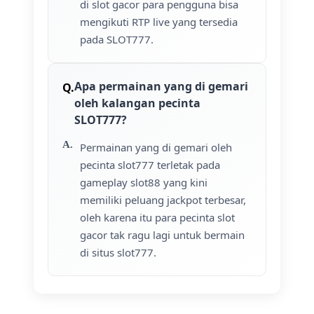
di slot gacor para pengguna bisa
mengikuti RTP live yang tersedia
pada SLOT777.
Apa permainan yang di gemari
oleh kalangan pecinta
SLOT777?
Permainan yang di gemari oleh
pecinta slot777 terletak pada
gameplay slot88 yang kini
memiliki peluang jackpot terbesar,
oleh karena itu para pecinta slot
gacor tak ragu lagi untuk bermain
di situs slot777.