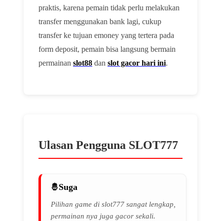
praktis, karena pemain tidak perlu melakukan
transfer menggunakan bank lagi, cukup
transfer ke tujuan emoney yang tertera pada
form deposit, pemain bisa langsung bermain
permainan
slot88
dan
slot gacor hari ini
.
Ulasan Pengguna SLOT777
Suga
Pilihan game di slot777 sangat lengkap,
permainan nya juga gacor sekali.