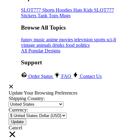
SLOT777
Shorts
Hoodies
Hats
Kids SLOT777
Stickers
Tank Tops
Mugs
Browse All Topics
funny
music
anime
movies
television
sports
sci-fi
vintage
animals
drinks
food
politics
All Popular Designs
Support
Order Status
FAQ
Contact Us
Update Your Browsing Preferences
Shipping Country:
Currency:
Cancel