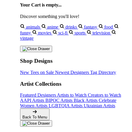
Your Cart is empty...
Discover something you'll love!
animals
anime
drinks
fantasy
food
funny
movies
sci-fi
sports
television
vintage
Shop Designs
New Tees on Sale
Newest Designers
Tag Directory
Artist Collections
Featured Designers
Artists to Watch
Creators to Watch
AAPI Artists
BIPOC Artists
Black Artists
Celebrate
Women Artists
LGBTQIA Artists
Ukrainian Artists
Back To Menu