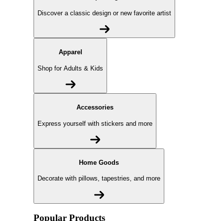
Discover a classic design or new favorite artist
Apparel
Shop for Adults & Kids
Accessories
Express yourself with stickers and more
Home Goods
Decorate with pillows, tapestries, and more
Popular Products