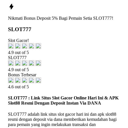
Nikmati
Bonus Deposit 5%
Bagi Pemain Setia
SLOT777!
SLOT777
Slot Gacor!
4.9 out of 5
SLOT777
4.9 out of 5
Bonus Terbesar
4.6 out of 5
SLOT777 : Link Situs Slot Gacor Online Hari Ini & APK
Slot88 Resmi Dengan Deposit Instan Via DANA
SLOT777 adalah link situs slot gacor hari ini dan apk slot88
resmi dengan deposit via dana memberikan kemudahan bagi
para pemain yang ingin melakukan transaksi dan