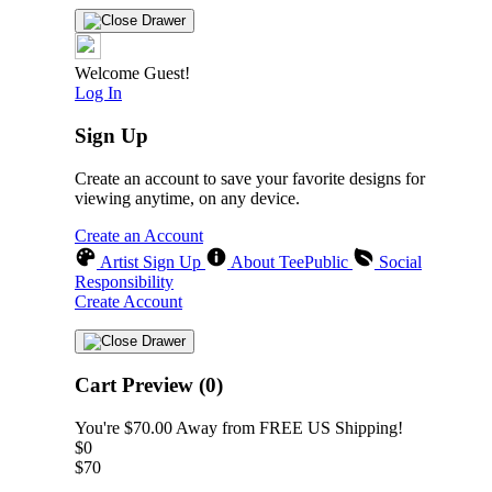
Welcome Guest!
Log In
Sign Up
Create an account to save your favorite designs for
viewing anytime, on any device.
Create an Account
Artist Sign Up
About TeePublic
Social
Responsibility
Create Account
Cart Preview (0)
You're
$70.00
Away from
FREE US Shipping!
$0
$70