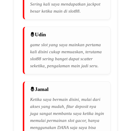
Sering kali saya mendapatkan jackpot
besar ketika main di slot88.
Udin
game slot yang saya mainkan pertama
kali disini cukup memuaskan, terutama
slot88 sering banget dapat scatter
seketika, pengalaman main jadi seru.
Jamal
Ketika saya bermain disini, mulai dari
akses yang mudah, fitur deposit nya
juga sangat membantu saya ketika ingin
memulai permainan slot gacor, hanya
menggunakan DANA saja saya bisa