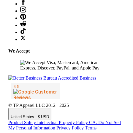
We Accept
© TP Apparel LLC 2012 - 2025
United States - $ USD
Product Safety
Intellectual Property Policy
CA: Do Not Sell
My Personal Information
Privacy Policy
Terms