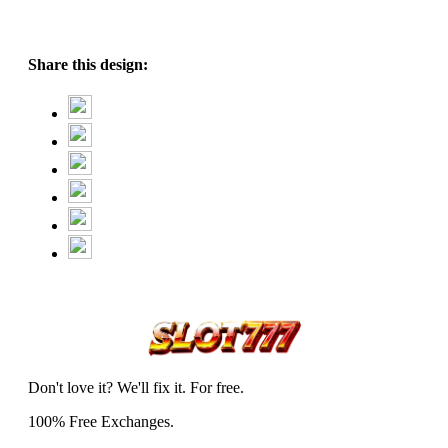
Share this design:
Don't love it? We'll fix it. For free.
100% Free Exchanges.