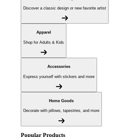
Discover a classic design or new favorite artist
Apparel
Shop for Adults & Kids
Accessories
Express yourself with stickers and more
Home Goods
Decorate with pillows, tapestries, and more
Popular Products