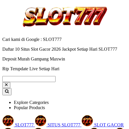
Cari kami di Google : SLOT777
Daftar 10 Situs Slot Gacor 2026 Jackpot Setiap Hari SLOT777
Deposit Murah Gampang Maxwin
Rtp Terupdate Live Setiap Hari
Explore Categories
Popular Products
SLOT777
SITUS SLOT777
SLOT GACOR