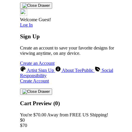
Welcome Guest!
Log In
Sign Up
Create an account to save your favorite designs for
viewing anytime, on any device.
Create an Account
Artist Sign Up
About TeePublic
Social
Responsibility
Create Account
Cart Preview (0)
You're
$70.00
Away from
FREE US Shipping!
$0
$70