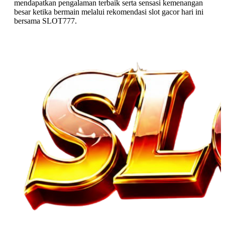
mendapatkan pengalaman terbaik serta sensasi kemenangan
besar ketika bermain melalui rekomendasi slot gacor hari ini
bersama SLOT777.