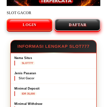
SLOT GACOR
LOGIN
DAFTAR
INFORMASI LENGKAP SLOT777
Nama Situs
SLOT777
Jenis Pasaran
Slot Gacor
Minimal Deposit
IDR 35,000
Minimal Withdraw