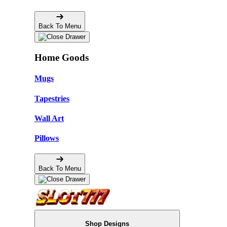
Back To Menu
Home Goods
Mugs
Tapestries
Wall Art
Pillows
Back To Menu
Shop Designs