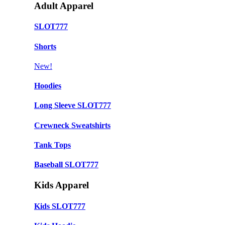
Adult Apparel
SLOT777
Shorts
New!
Hoodies
Long Sleeve SLOT777
Crewneck Sweatshirts
Tank Tops
Baseball SLOT777
Kids Apparel
Kids SLOT777