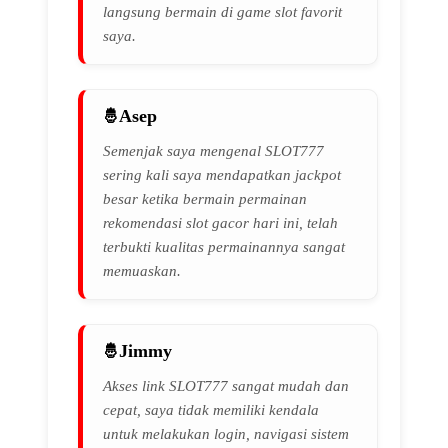
langsung bermain di game slot favorit
saya.
Asep
Semenjak saya mengenal SLOT777
sering kali saya mendapatkan jackpot
besar ketika bermain permainan
rekomendasi slot gacor hari ini, telah
terbukti kualitas permainannya sangat
memuaskan.
Jimmy
Akses link SLOT777 sangat mudah dan
cepat, saya tidak memiliki kendala
untuk melakukan login, navigasi sistem