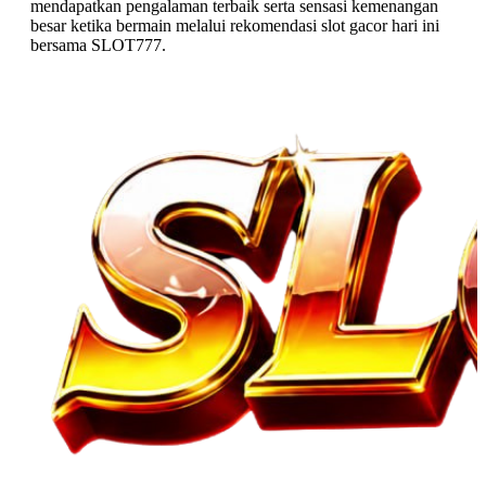
mendapatkan pengalaman terbaik serta sensasi kemenangan
besar ketika bermain melalui rekomendasi slot gacor hari ini
bersama SLOT777.