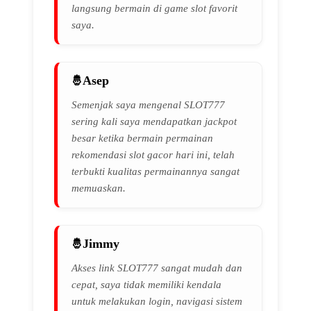
langsung bermain di game slot favorit
saya.
Asep
Semenjak saya mengenal SLOT777
sering kali saya mendapatkan jackpot
besar ketika bermain permainan
rekomendasi slot gacor hari ini, telah
terbukti kualitas permainannya sangat
memuaskan.
Jimmy
Akses link SLOT777 sangat mudah dan
cepat, saya tidak memiliki kendala
untuk melakukan login, navigasi sistem