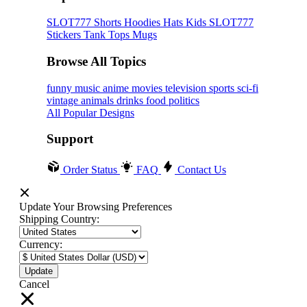
SLOT777
Shorts
Hoodies
Hats
Kids SLOT777
Stickers
Tank Tops
Mugs
Browse All Topics
funny
music
anime
movies
television
sports
sci-fi
vintage
animals
drinks
food
politics
All Popular Designs
Support
Order Status
FAQ
Contact Us
Update Your Browsing Preferences
Shipping Country:
Currency:
Cancel