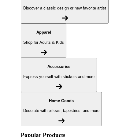
Discover a classic design or new favorite artist
Apparel
Shop for Adults & Kids
Accessories
Express yourself with stickers and more
Home Goods
Decorate with pillows, tapestries, and more
Popular Products