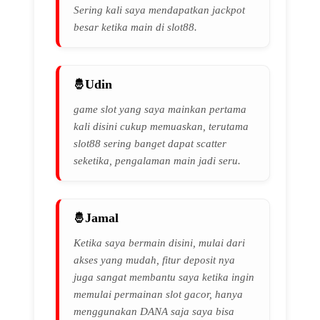
Sering kali saya mendapatkan jackpot
besar ketika main di slot88.
Udin
game slot yang saya mainkan pertama
kali disini cukup memuaskan, terutama
slot88 sering banget dapat scatter
seketika, pengalaman main jadi seru.
Jamal
Ketika saya bermain disini, mulai dari
akses yang mudah, fitur deposit nya
juga sangat membantu saya ketika ingin
memulai permainan slot gacor, hanya
menggunakan DANA saja saya bisa