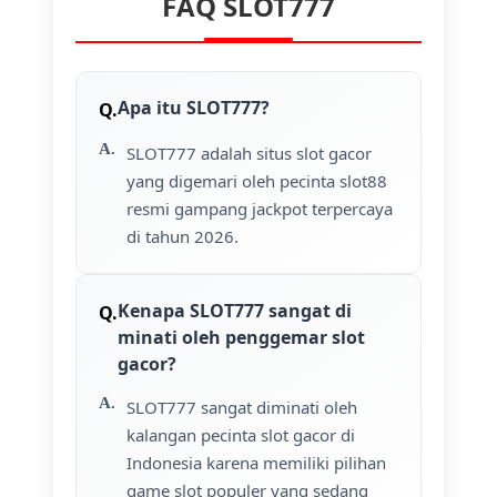
FAQ SLOT777
Apa itu SLOT777?
SLOT777 adalah situs slot gacor
yang digemari oleh pecinta slot88
resmi gampang jackpot terpercaya
di tahun 2026.
Kenapa SLOT777 sangat di
minati oleh penggemar slot
gacor?
SLOT777 sangat diminati oleh
kalangan pecinta slot gacor di
Indonesia karena memiliki pilihan
game slot populer yang sedang