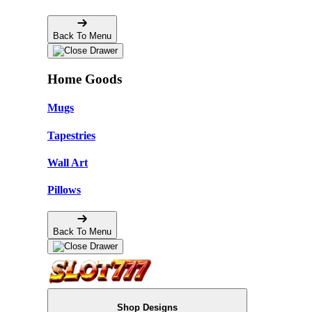
Back To Menu
Home Goods
Mugs
Tapestries
Wall Art
Pillows
Back To Menu
Shop Designs