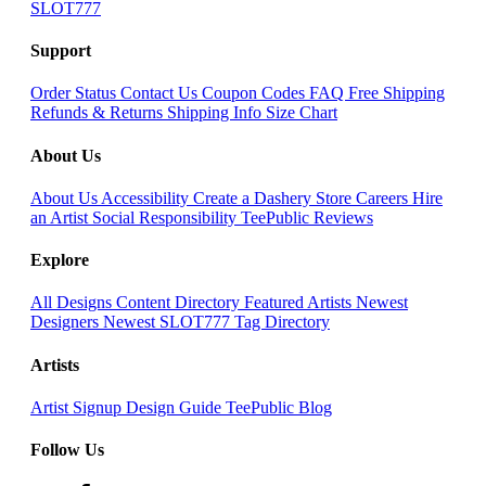
SLOT777
Support
Order Status
Contact Us
Coupon Codes
FAQ
Free Shipping
Refunds & Returns
Shipping Info
Size Chart
About Us
About Us
Accessibility
Create a Dashery Store
Careers
Hire
an Artist
Social Responsibility
TeePublic Reviews
Explore
All Designs
Content Directory
Featured Artists
Newest
Designers
Newest SLOT777
Tag Directory
Artists
Artist Signup
Design Guide
TeePublic Blog
Follow Us