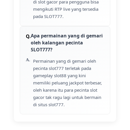
di slot gacor para pengguna bisa
mengikuti RTP live yang tersedia
pada SLOT777.
Apa permainan yang di gemari
oleh kalangan pecinta
SLOT777?
Permainan yang di gemari oleh
pecinta slot777 terletak pada
gameplay slot88 yang kini
memiliki peluang jackpot terbesar,
oleh karena itu para pecinta slot
gacor tak ragu lagi untuk bermain
di situs slot777.