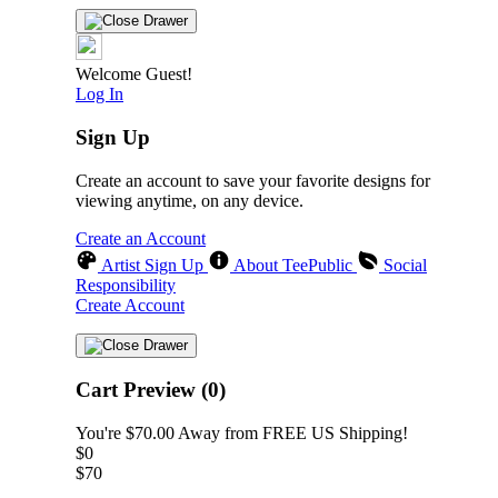
Welcome Guest!
Log In
Sign Up
Create an account to save your favorite designs for
viewing anytime, on any device.
Create an Account
Artist Sign Up
About TeePublic
Social
Responsibility
Create Account
Cart Preview (0)
You're
$70.00
Away from
FREE US Shipping!
$0
$70