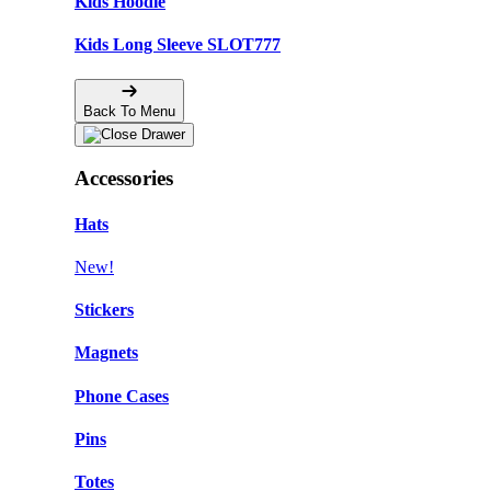
Kids Hoodie
Kids Long Sleeve SLOT777
Back To Menu
Accessories
Hats
New!
Stickers
Magnets
Phone Cases
Pins
Totes