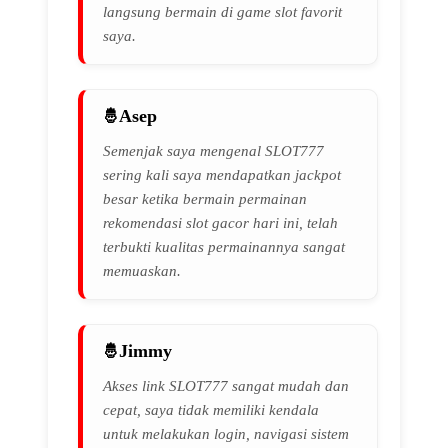
langsung bermain di game slot favorit
saya.
Asep
Semenjak saya mengenal SLOT777
sering kali saya mendapatkan jackpot
besar ketika bermain permainan
rekomendasi slot gacor hari ini, telah
terbukti kualitas permainannya sangat
memuaskan.
Jimmy
Akses link SLOT777 sangat mudah dan
cepat, saya tidak memiliki kendala
untuk melakukan login, navigasi sistem