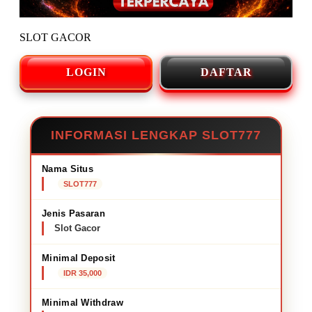
SLOT GACOR
LOGIN
DAFTAR
INFORMASI LENGKAP SLOT777
Nama Situs
SLOT777
Jenis Pasaran
Slot Gacor
Minimal Deposit
IDR 35,000
Minimal Withdraw