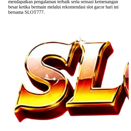
mendapatkan pengalaman terbaik serta sensasi kemenangan
besar ketika bermain melalui rekomendasi slot gacor hari ini
bersama SLOT777.