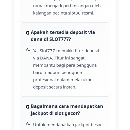
ramai menjadi perbincangan oleh
kalangan pecinta slot88 resmi.
Apakah tersedia deposit via
dana di SLOT777?
Ya, Slot777 memiliki fitur deposit
via DANA, Fitur ini sangat
membantu bagi para pengguna
baru maupun pengguna
profesional dalam melakukan
deposit secara instan.
Bagaimana cara mendapatkan
jackpot di slot gacor?
Untuk mendapatkan jackpot besar