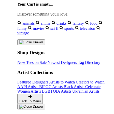
Your Cart is empty...
Discover something you'll love!
animals
anime
drinks
fantasy
food
funny
movies
sci-fi
sports
television
vintage
Shop Designs
New Tees on Sale
Newest Designers
Tag Directory
Artist Collections
Featured Designers
Artists to Watch
Creators to Watch
AAPI Artists
BIPOC Artists
Black Artists
Celebrate
Women Artists
LGBTQIA Artists
Ukrainian Artists
Back To Menu