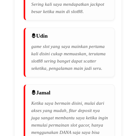
Sering kali saya mendapatkan jackpot
besar ketika main di slot88.
Udin
game slot yang saya mainkan pertama
kali disini cukup memuaskan, terutama
slot88 sering banget dapat scatter
seketika, pengalaman main jadi seru.
Jamal
Ketika saya bermain disini, mulai dari
akses yang mudah, fitur deposit nya
juga sangat membantu saya ketika ingin
memulai permainan slot gacor, hanya
menggunakan DANA saja saya bisa