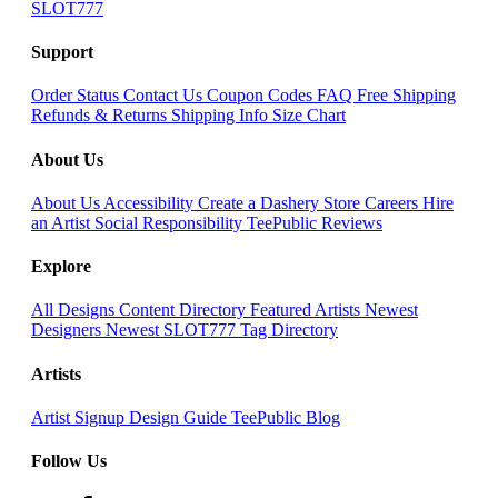
SLOT777
Support
Order Status
Contact Us
Coupon Codes
FAQ
Free Shipping
Refunds & Returns
Shipping Info
Size Chart
About Us
About Us
Accessibility
Create a Dashery Store
Careers
Hire
an Artist
Social Responsibility
TeePublic Reviews
Explore
All Designs
Content Directory
Featured Artists
Newest
Designers
Newest SLOT777
Tag Directory
Artists
Artist Signup
Design Guide
TeePublic Blog
Follow Us