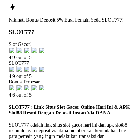
Nikmati
Bonus Deposit 5%
Bagi Pemain Setia
SLOT777!
SLOT777
Slot Gacor!
4.9 out of 5
SLOT777
4.9 out of 5
Bonus Terbesar
4.6 out of 5
SLOT777 : Link Situs Slot Gacor Online Hari Ini & APK
Slot88 Resmi Dengan Deposit Instan Via DANA
SLOT777 adalah link situs slot gacor hari ini dan apk slot88
resmi dengan deposit via dana memberikan kemudahan bagi
para pemain yang ingin melakukan transaksi dan