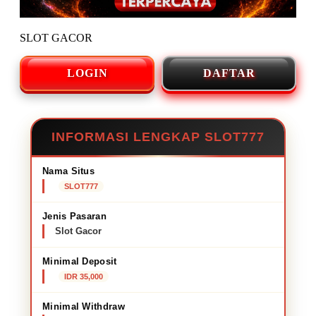
SLOT GACOR
LOGIN
DAFTAR
INFORMASI LENGKAP SLOT777
Nama Situs
SLOT777
Jenis Pasaran
Slot Gacor
Minimal Deposit
IDR 35,000
Minimal Withdraw