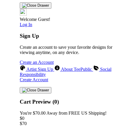
Welcome Guest!
Log In
Sign Up
Create an account to save your favorite designs for
viewing anytime, on any device.
Create an Account
Artist Sign Up
About TeePublic
Social
Responsibility
Create Account
Cart Preview (0)
You're
$70.00
Away from
FREE US Shipping!
$0
$70