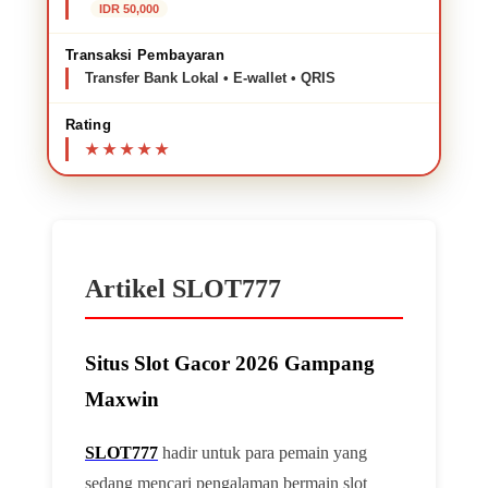
IDR 50,000
Transaksi Pembayaran
Transfer Bank Lokal • E-wallet • QRIS
Rating
Artikel SLOT777
Situs Slot Gacor 2026 Gampang
Maxwin
SLOT777
hadir untuk para pemain yang
sedang mencari pengalaman bermain slot