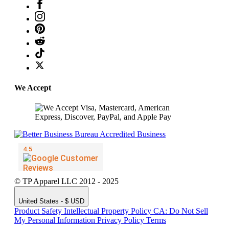
We Accept
© TP Apparel LLC 2012 - 2025
United States - $ USD
Product Safety
Intellectual Property Policy
CA: Do Not Sell
My Personal Information
Privacy Policy
Terms