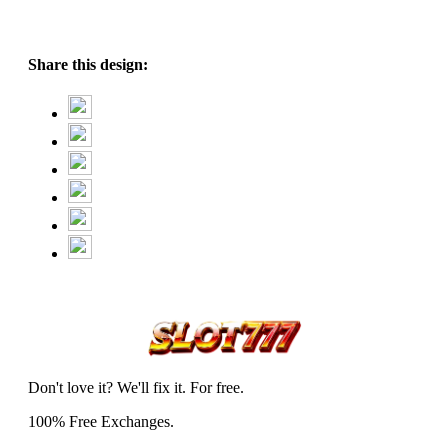
Share this design:
Don't love it? We'll fix it. For free.
100% Free Exchanges.