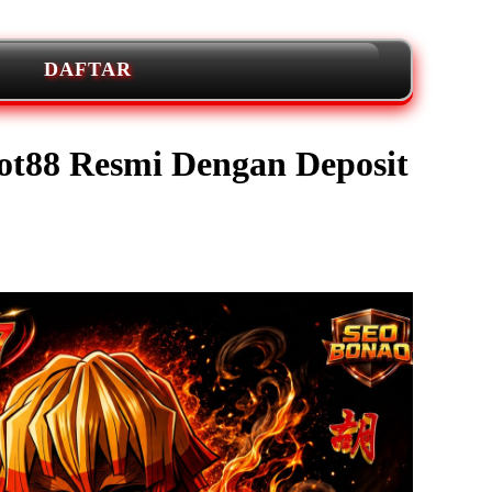
DAFTAR
lot88 Resmi Dengan Deposit