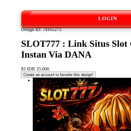
LOGIN
Design ID: 74165272
SLOT777 : Link Situs Slot
Instan Via DANA
$3
IDR 35.000
Create an account to favorite this design!