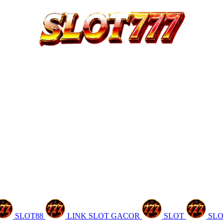
SLOT88
LINK SLOT GACOR
SLOT
SLO