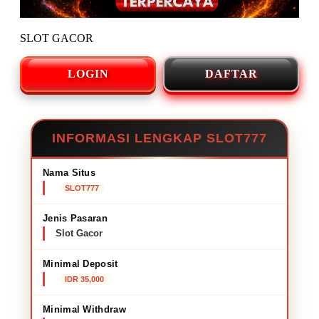
SLOT GACOR
LOGIN
DAFTAR
INFORMASI LENGKAP SLOT777
Nama Situs
SLOT777
Jenis Pasaran
Slot Gacor
Minimal Deposit
IDR 35,000
Minimal Withdraw