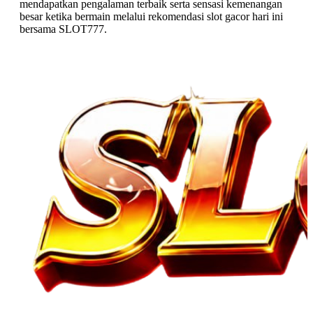
mendapatkan pengalaman terbaik serta sensasi kemenangan
besar ketika bermain melalui rekomendasi slot gacor hari ini
bersama SLOT777.