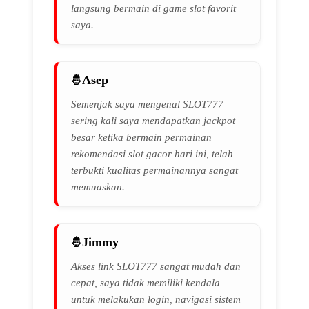
langsung bermain di game slot favorit
saya.
Asep
Semenjak saya mengenal SLOT777
sering kali saya mendapatkan jackpot
besar ketika bermain permainan
rekomendasi slot gacor hari ini, telah
terbukti kualitas permainannya sangat
memuaskan.
Jimmy
Akses link SLOT777 sangat mudah dan
cepat, saya tidak memiliki kendala
untuk melakukan login, navigasi sistem