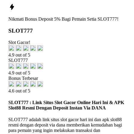
Nikmati
Bonus Deposit 5%
Bagi Pemain Setia
SLOT777!
SLOT777
Slot Gacor!
4.9 out of 5
SLOT777
4.9 out of 5
Bonus Terbesar
4.6 out of 5
SLOT777 : Link Situs Slot Gacor Online Hari Ini & APK
Slot88 Resmi Dengan Deposit Instan Via DANA
SLOT777 adalah link situs slot gacor hari ini dan apk slot88
resmi dengan deposit via dana memberikan kemudahan bagi
para pemain yang ingin melakukan transaksi dan