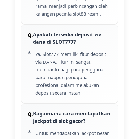
ramai menjadi perbincangan oleh
kalangan pecinta slot88 resmi.
Apakah tersedia deposit via
dana di SLOT777?
Ya, Slot777 memiliki fitur deposit
via DANA, Fitur ini sangat
membantu bagi para pengguna
baru maupun pengguna
profesional dalam melakukan
deposit secara instan.
Bagaimana cara mendapatkan
jackpot di slot gacor?
Untuk mendapatkan jackpot besar