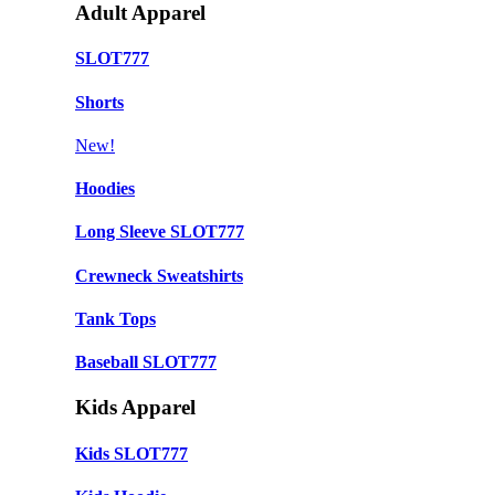
Adult Apparel
SLOT777
Shorts
New!
Hoodies
Long Sleeve SLOT777
Crewneck Sweatshirts
Tank Tops
Baseball SLOT777
Kids Apparel
Kids SLOT777