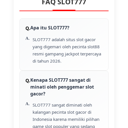
FAQ SLOT777
Apa itu SLOT777?
SLOT777 adalah situs slot gacor
yang digemari oleh pecinta slot88
resmi gampang jackpot terpercaya
di tahun 2026.
Kenapa SLOT777 sangat di
minati oleh penggemar slot
gacor?
SLOT777 sangat diminati oleh
kalangan pecinta slot gacor di
Indonesia karena memiliki pilihan
game slot populer yang sedang