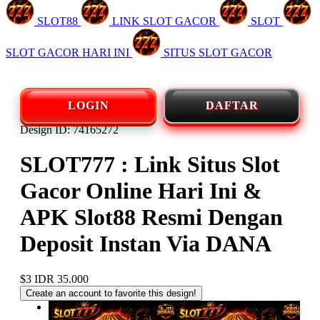
SLOT88
LINK SLOT GACOR
SLOT
SLOT GACOR HARI INI
SITUS SLOT GACOR
LOGIN
DAFTAR
Design ID: 74165272
SLOT777 : Link Situs Slot
Gacor Online Hari Ini &
APK Slot88 Resmi Dengan
Deposit Instan Via DANA
$3
IDR 35.000
Create an account to favorite this design!