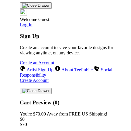
Welcome Guest!
Log In
Sign Up
Create an account to save your favorite designs for
viewing anytime, on any device.
Create an Account
Artist Sign Up
About TeePublic
Social
Responsibility
Create Account
Cart Preview (0)
You're
$70.00
Away from
FREE US Shipping!
$0
$70