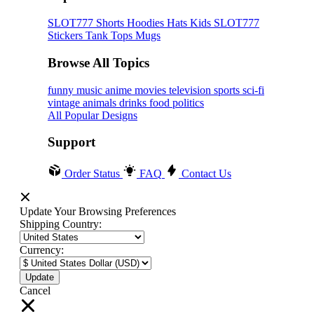
SLOT777
Shorts
Hoodies
Hats
Kids SLOT777
Stickers
Tank Tops
Mugs
Browse All Topics
funny
music
anime
movies
television
sports
sci-fi
vintage
animals
drinks
food
politics
All Popular Designs
Support
Order Status
FAQ
Contact Us
Update Your Browsing Preferences
Shipping Country:
Currency:
Cancel