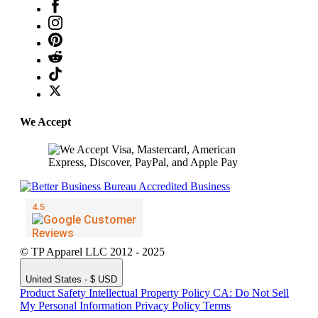
We Accept
© TP Apparel LLC 2012 - 2025
United States - $ USD
Product Safety
Intellectual Property Policy
CA: Do Not Sell
My Personal Information
Privacy Policy
Terms