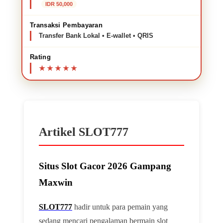
IDR 50,000
Transaksi Pembayaran
Transfer Bank Lokal • E-wallet • QRIS
Rating
Artikel SLOT777
Situs Slot Gacor 2026 Gampang
Maxwin
SLOT777
hadir untuk para pemain yang
sedang mencari pengalaman bermain slot