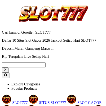
Cari kami di Google : SLOT777
Daftar 10 Situs Slot Gacor 2026 Jackpot Setiap Hari SLOT777
Deposit Murah Gampang Maxwin
Rtp Terupdate Live Setiap Hari
Explore Categories
Popular Products
SLOT777
SITUS SLOT777
SLOT GACOR