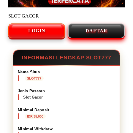
SLOT GACOR
LOGIN
DAFTAR
INFORMASI LENGKAP SLOT777
Nama Situs
SLOT777
Jenis Pasaran
Slot Gacor
Minimal Deposit
IDR 35,000
Minimal Withdraw