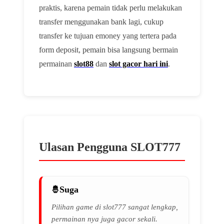
praktis, karena pemain tidak perlu melakukan
transfer menggunakan bank lagi, cukup
transfer ke tujuan emoney yang tertera pada
form deposit, pemain bisa langsung bermain
permainan
slot88
dan
slot gacor hari ini
.
Ulasan Pengguna SLOT777
Suga
Pilihan game di slot777 sangat lengkap,
permainan nya juga gacor sekali.