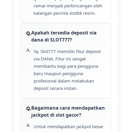
ramai menjadi perbincangan oleh
kalangan pecinta slot88 resmi.
Apakah tersedia deposit via
dana di SLOT777?
Ya, Slot777 memiliki fitur deposit
via DANA, Fitur ini sangat
membantu bagi para pengguna
baru maupun pengguna
profesional dalam melakukan
deposit secara instan.
Bagaimana cara mendapatkan
jackpot di slot gacor?
Untuk mendapatkan jackpot besar