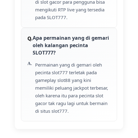
di slot gacor para pengguna bisa
mengikuti RTP live yang tersedia
pada SLOT777.
Apa permainan yang di gemari
oleh kalangan pecinta
SLOT777?
Permainan yang di gemari oleh
pecinta slot777 terletak pada
gameplay slot88 yang kini
memiliki peluang jackpot terbesar,
oleh karena itu para pecinta slot
gacor tak ragu lagi untuk bermain
di situs slot777.